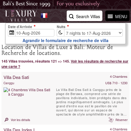
Search Villas
MENU
Date d'Arrivée
Nuits
Agrandir le formulaire de recherche de villa
Location de Villas de Luxe à Bali: Moteur de
Recherche de locations.
145 Villas trouvées, résultats 121 => 145.
Voir les résultats de recherche sur
une carte ?
Villa Dea Sati
4 Chambres
US$ 710 - 1230
Canggu
La Villa Bali Dea Sati à Canggu près de la
plage de Berawa, comprend une série de
pavillons individuels, bien protégés dans des
jardins magnifiquement aménagés. Le plus
grand d'entre eux est le pavillon de vie
ouvert, qui donne sur un espace de
spectacle de style amphithéâtre près de la
grande piscine de forme libre. Autour de la
Voir les détails
Réserver
piscine se trouvent quatre pavillons joglo,
chacun abritant une chambre avec salle de
Villa Des Indes I
4 Chambres
bain et terrasse ensoleillée. Parmi ceux-ci