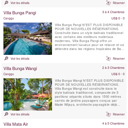
emplacement idéal à la Villa. Bougainvilliers,
Voir les détails
Réserver
Canggu. La Villa Bougainvillea est un chef-
d'œuvre balinais de quatre chambres (3
Villa Bunga Pangi
3 à 4 Chambres
pavillons de couchage ...
US$ 0 - 0
Canggu
Villa Bunga Pangi N'EST PLUS DISPONIBLE
POUR DE NOUVELLES RÉSERVATIONS.
Construite dans un style balinais traditionnel
avec certains des meilleurs matériaux
modernes, Villa Bunga Pangi offre un
environnement luxueux pour se relaxer et se
détendre dans les régions tropicales de Bali.
La vue donne sur les rizières situées de
l’autre côté de la rivière Pangi, qui passe à
Voir les détails
Réserver
travers le village Pererenan et continue vers
l'ouest pendant 1 mille jusqu’à l’océan.
Villa Bunga Wangi
2 à 3 Chambres
Bunga ...
US$ 0 - 0
Canggu
Villa Bunga Wangi N'EST PLUS DISPONIBLE
POUR DE NOUVELLES RÉSERVATIONS.
Villa Bunga Wangi est construite dans le
style balinais traditionnel, composée de 5
pavillons séparés situés dans 1500 mètres
carrés de jardins paysagers conçus par
Made Wijaya, architecte paysagiste déjà
récompensée.
Voir les détails
Réserver
Villa Mata Air
4 à 5 Chambres