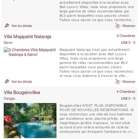
actuellement disponible à la location avec
Bali Luxury Villas, mais nous proposons une
large gamme de villas recommandées par
BLV parmi lesquelles vous pouvez choisir.
Faites-nous savoir ce que vous recherchez
et nous vous aiderons à trouver la villa
Voir les détails
Réserver
idéale pour vos vacances à Bali.
Villa Majapahit Nataraja
3 Chambres
US$ 0 - 0
Sanur
Majapahit Nataraja n'est pas actuellement
disponible à la location avec Bali Luxury
Villas, mais nous proposons une large
gamme de villas recommandées par BLV
parmi lesquelles vous pouvez choisir.
Faites-nous savoir ce que vous recherchez
et nous vous aiderons à trouver la villa
idéale pour vos vacances à Bali. La villa
Voir les détails
Réserver
Nataraja fait partie du complexe de villas «
Beach Majapahit » situé à Sanur-Ketewel
Villa Bougainvillea
4 Chambres
directement sur la plage. Ce complexe est
composé de 4 villas de 3 ...
US$ 0 - 0
Canggu
Bougainvillea N'EST PLUS DISPONIBLE
POUR DE NOUVELLES RÉSERVATIONS. Si
vous recherchez une villa de luxe balinaise
par excellence avec piscine privée, de
magnifiques jardins tropicaux, le tout situé
au bord d'une rivière entourée de rizières
verdoyantes qui évoquent l'ambiance du vrai
Bali, alors vous avez trouvé votre