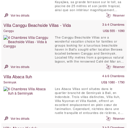
Kayajiwa, sa grande terrasse sur le toit, sa
piscine de 25 mètres et son jardin tropical,
ainsi que son intérieur magnifiquement
conçu, sa salle de karaoké spécialement
Voir les détails
Réserver
conçue et son personnel amical, en font un
joyau absolu. Elle est située dans un coin
Villa Canggu Beachside Villas - Vida
3 à 4 Chambres
calme de Batu Bolong, un quartier très
branché de ...
US$ 555 - 1090
Canggu
The Canggu Beachside Villas are a
wonderful vacation choice for families or
groups looking for a luxurious beachside
haven in Bali's sought-after location Berawa
located between Canggu and Seminyak.
Located fifty metres from a gorgeous natural
lagoon, with the renowned Café del Mar and
Lalaguna just a 100 m stroll from your front
Voir les détails
Réserver
door, the three villas have been designed to
an extremely high standard, each with its
Villa Abaca Iluh
4 à 6 Chambres
own unique character. Five-bedroomed Villa
Gu, four-bedroomed ...
US$ 1080 - 1790
Seminyak
Les Abaca Villas sont situées dans le
quartier branché de Seminyak à Bali, en
Indonésie. Trois villas distinctes, Villa Iluh,
Villa Nyoman et Villa Kadek, offrent un
excellent emplacement en plein cœur de
l’animation. Cependant, nichées dans une
ruelle tranquille et entourées de rizières, ces
villas garantissent une atmosphère paisible
Voir les détails
Réserver
et reposante. Certains des meilleurs
restaurants de Bali se trouvent littéralement
3 à 5 Chambres