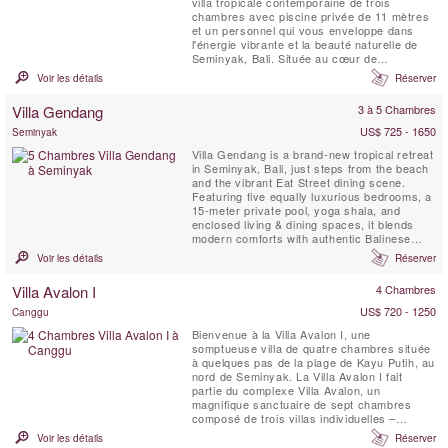
villa tropicale contemporaine de trois
chambres avec piscine privée de 11 mètres
et un personnel qui vous enveloppe dans
l'énergie vibrante et la beauté naturelle de
Seminyak, Bali. Située au cœur de
Seminyak, la Villa Balimu se trouve à
Voir les détails
Réserver
seulement quelques pas des meilleurs clubs
de plage et restaurants de l'île, ainsi que de
Villa Gendang
3 à 5 Chambres
Jalan Kayu Aya, connue sous le nom de «
Eat Street » de la région....
US$ 725 - 1650
Seminyak
Villa Gendang is a brand-new tropical retreat
in Seminyak, Bali, just steps from the beach
and the vibrant Eat Street dining scene.
Featuring five equally luxurious bedrooms, a
15-meter private pool, yoga shala, and
enclosed living & dining spaces, it blends
modern comforts with authentic Balinese
charm. Complete with butler service, daily
Voir les détails
Réserver
breakfast, and seamless access to
Seminyak’s best cafés, shops, and beach
Villa Avalon I
4 Chambres
clubs, Villa Gendang is the perfect luxury
escape.
US$ 720 - 1250
Canggu
Bienvenue à la Villa Avalon I, une
somptueuse villa de quatre chambres située
à quelques pas de la plage de Kayu Putih, au
nord de Seminyak. La Villa Avalon I fait
partie du complexe Villa Avalon, un
magnifique sanctuaire de sept chambres
composé de trois villas individuelles –
chacune nichée au cœur de splendides
Voir les détails
Réserver
jardins paysagers avec piscine privée.