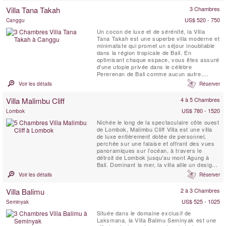
abondance de lumière. Une statue de
Villa Tana Takah
3 Chambres
Bouddha ...
US$ 520 - 750
Canggu
Un cocon de luxe et de sérénité, la Villa
Tana Takah est une superbe villa moderne et
minimaliste qui promet un séjour inoubliable
dans la région tropicale de Bali. En
optimisant chaque espace, vous êtes assuré
d'une utopie privée dans le célèbre
Pererenan de Bali comme aucun autre.
Pouvant accueillir un total de 6 adultes, cette
Voir les détails
Réserver
propriété de 3 chambres offre un sanctuaire
privé pour les familles et les groupes d'amis.
Villa Malimbu Cliff
4 à 5 Chambres
Deux des trois chambres sont dotées d'une
salle ...
US$ 780 - 1520
Lombok
Nichée le long de la spectaculaire côte ouest
de Lombok, Malimbu Cliff Villa est une villa
de luxe entièrement dotée de personnel,
perchée sur une falaise et offrant des vues
panoramiques sur l’océan, à travers le
détroit de Lombok jusqu’au mont Agung à
Bali. Dominant la mer, la villa allie un design
contemporain à la beauté sauvage de l’île et
Voir les détails
Réserver
à des couchers de soleil inoubliables. Les
hôtes profitent des services d’un chef privé
Villa Balimu
2 à 3 Chambres
préparant le ...
US$ 525 - 1025
Seminyak
Située dans le domaine exclusif de
Laksmana, la Villa Balimu Seminyak est une