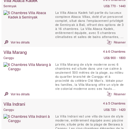
Villa Abaca Kadek
à quelques pas des Abaca Villas.
US$ 770 - 1440
Seminyak
La Villa Abaca Kadek fait partie du luxueux
complexe Abaca Villas, doté d'un personnel
complet, situé dans l'emplacement privilégié
de Seminyak à Bali, offrant des options de 3
à 16 chambres. La Villa Abaca Kadek,
entièrement équipée, avec 5 chambres
climatisées et salles de bains attenantes, est
une retraite de luxe sur 2 étages avec une
Voir les détails
Réserver
conception architecturale époustouflante et
de belles vues sur les rizières. Le vaste
Villa Marang
4 à 6 Chambres
espace de vie décloisonné bénéficie d'une...
US$ 900 - 1800
Canggu
La Villa Marang de style moderne avec 6
chambres est située dans une rue calme à
seulement 500 mètres de la plage, au milieu
du quartier branché de Canggu et à
proximité du célèbre Old Man's. Idéale pour
les familles, la Villa Marang offre un style de
vie colonial moderne avec ses hauts
plafonds, sa piscine privée de 18 mètres, sa
Voir les détails
Réserver
salle de sport entièrement équipée et son
personnel dédié à temps plein.
Villa Indrani
4 à 5 Chambres
US$ 720 - 1420
Canggu
La Villa Indrani est une villa de luxe de style
moderne, entièrement équipée avec piscine
privée, située près de la plage de Berawa à
Canggu. Les cinq chambres élégantes de la