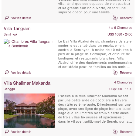
villa, ainsi que ses espaces de vie spacieux
et sa grande cuisine ouverte, en font une
superbe option pour une famille
multigénérationnelle ou un grand groupe. La
Voir les détails
Réserver
belle piscine de la cour et la terrasse
ensoleillée sont idéales pour se prélasser ou
Villa Tangram
4 à 6 Chambres
savourer un cocktail préparé par l'un des ...
US$ 1080 - 2400
Seminyak
Le Bali Villa Abakoi de six chambres de style
moderne est situé dans un emplacement
central à Seminyak, à moins de 10 minutes à
pied de la plage de Seminyak, et entouré de
boutiques et restaurants branchés. Villa
Abakoi offre des équipements contemporains
et est idéale pour les familles ou les amis à
partager et à apprécier. Les équipements de
Voir les détails
Réserver
la villa comprennent un petit-déjeuner
quotidien, une connexion Wi-Fi gratuite, des
Villa Shalimar Makanda
4 Chambres
chambres climatisées, une chambre avec ...
US$ 900 - 1100
Canggu
L'accès à la Villa Shalimar Makanda se fait
par une petite allée de cocotiers à travers
des rizières émeraude. Directement sur une
plage, avec une ligne de plage frontale aussi
large que 150 mètres se trouve cette oasis
de trois villas luxueuses et spacieuses ;
dans le village traditionnel de Seseh, sur la
côte sud-ouest de Bali. SHALIMAR se
caractérise par une architecture tropicale
Voir les détails
Réserver
contemporaine, une vie en plein air et une