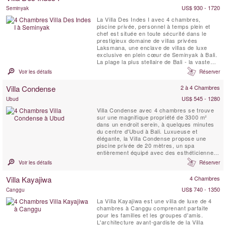
se trouve le...
US$ 930 - 1720
Seminyak
La Villa Des Indes I avec 4 chambres,
piscine privée, personnel à temps plein et
chef est située en toute sécurité dans le
prestigieux domaine de villas privées
Laksmana, une enclave de villas de luxe
exclusive en plein cœur de Seminyak à Bali.
La plage la plus stellaire de Bali - la vaste
étendue de la plage de Petitenget est à
Voir les détails
Réserver
seulement cinq minutes à pied. La plupart
des restaurants et bars les plus célèbres de
Villa Condense
2 à 4 Chambres
l'île sont à quelques pas, notamment Ku De
Ta, ...
US$ 545 - 1280
Ubud
Villa Condense avec 4 chambres se trouve
sur une magnifique propriété de 3300 m²
dans un endroit serein, à quelques minutes
du centre d'Ubud à Bali. Luxueuse et
élégante, la Villa Condense propose une
piscine privée de 20 mètres, un spa
entièrement équipé avec des esthéticiennes
qualifiées, un chef et un personnel à temps
Voir les détails
Réserver
plein. Cette villa privée de style moderne est
parfaite pour une famille ou un groupe d'amis
Villa Kayajiwa
4 Chambres
souhaitant découvrir le vrai Bali dans un luxe
...
US$ 740 - 1350
Canggu
La Villa Kayajiwa est une villa de luxe de 4
chambres à Canggu comprenant parfaite
pour les familles et les groupes d'amis.
L'architecture avant-gardiste de la Villa