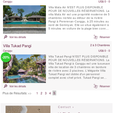
US$ 0 - 0
Canggu
Villa Mata Air N'EST PLUS DISPONIBLE
POUR DE NOUVELLES RÉSERVATIONS. La
villa Mata Air est une propriété moderne de 5
chambres nichée au détour de la rivière
Pangi à Pererenan-Canggu, à 25 minutes au
nord de Seminyak. Elle se situe également à
5 minutes en voiture de la plage bien connue
des surfeurs « Echo Beach ». Villa Mata Air
est entièrement équipée pour une escapade
Voir les détails
Réserver
de luxe sur une île tropicale ; elle allie le
style balinais ouvert avec celui de la vie ...
Villa Tukad Pangi
2 à 3 Chambres
US$ 0 - 0
Canggu
Villa Tukad Pangi N'EST PLUS DISPONIBLE
-20%
POUR DE NOUVELLES RÉSERVATIONS. La
Villa Tukad Pangi à Canggu est une luxueuse
villa de location de 3 chambres en bordure
de rivière avec 2 piscines. L'élégante Villa
Tukad Pangi est dotée d'un personnel
complet avec chef privé. Tukad Pangi se
trouve dans un endroit paisible recherché à
seulement quelques minutes en voiture des
Voir les détails
Réserver
cafés, restaurants et plages à la mode de
Pererenan. La Villa Tukad Pangi,
Plus de Résultats: =>
1
2
3
4
5
respectueuse de ...
Contact »