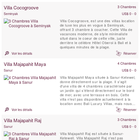
Réservez une seule villa ou les trois ; la
Villa Cocogroove
3 Chambres
flexibilité des configurations de chambres
vous permet de choisir entre une ...
US$ 0 - 0
Seminyak
Villa Cocogroove, est une des villas location
de luxe les plus en vogue à Seminyak,
offrant 3 chambre à coucher. Cette Villa de
vacances moderne, de style minimaliste
situé dans le coeur de cette ville, juste
derrière le célèbre Hôtel Oberoi à Bali et à
quelques minutes de la plage.
Voir les détails
Réserver
Villa Majapahit Maya
4 Chambres
US$ 0 - 0
Sanur
Villa Majapahit Maya située à Sanur-Ketewel,
donne directement sur la plage. Il s'agit
d'une villa de 4 chambres caractérisée par
un jardin qui s'étend directement sur le bord
de mer, avec une terrasse en bois. Cette
villa n'est pas disponible actuellement à la
location avec Bali Luxury Villas, mais nous
proposons une large gamme de villas
Voir les détails
Réserver
recommandées par BLV parmi lesquelles
vous pouvez choisir. Faites-nous savoir ce
Villa Majapahit Raj
3 Chambres
que vous recherchez et nous vous aiderons
à trouver la...
US$ 0 - 0
Sanur
Villa Majapahit Raj est située à Sanur-
Ketewell. Villa Majapahit Raj n'est pas