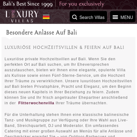
Search Villas
MENU
Besondere Anlässe Auf Bali
LUXURIÖSE HOCHZEITSVILLEN & FEIERN AUF BALI
Luxuriöse private Hochzeitsvillen auf Bali. Wenn Sie den
perfekten Ort auf Bali suchen, um Ihr Eheversprechen
auszutauschen, bieten wir Ihnen eine elegante, opulente Villa
als Kulisse sowie einen Fünf-Sterne-Service, um die Hochzeit
Ihrer Träume zu verwirklichen. Unsere luxuriösen Hochzeitsvillen
auf Bali bieten Privatsphäre, Pracht und Eleganz, um den Beginn
dieses neuen Kapitels in Ihrer Beziehung zu feiern. Zudem
können Sie und Ihr frisch angetrauter Ehepartner anschließend
in der
Flitterwochenvilla
Ihrer Träume übernachten.
Für die Unterhaltung stehen Ihnen eine klassische balinesische
Tanz- und Musikgruppe zur Verfügung oder Ihre Wahl aus Live-
Band, Streichquartett, DJ und Moderator. Ein umfassendes
Catering mit einer großen Auswahl an Menüs für alle Anlässe und
Geschmäcker erwartet Sie – von Outdoor-Barbecues und