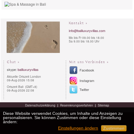
Kontakt »
info@baliluxuryvillas.com
Mo bis Fr 09.00 bis 18.00
Sa 9.00 bis 18.00 Uhr
Chat »
Mit uns Verbinden »
skype:
baliluxuryvillas
Facebook
Aktuelle Ortszeit London
09-Aug-2026 15:08
Instagram
Ortszeit Bali (GMT+8)
Twitter
09-Aug-2026 22:08
Datenschutzerklärung
Reservierungsverfahren
Sitemap
Copyright 2011 - 2026 | Bali Luxury Villas™
Diese Website verwendet Cookies, um Inhalte und Anzeigen zu
personalisieren. Sie können Zustimmen oder diese Einstellung
ändern:
Einstellungen ändern
Zustimmen