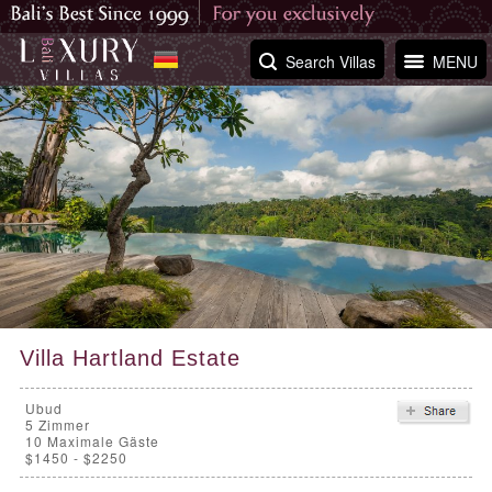
Search Villas
MENU
Villa Hartland Estate
Ubud
5
Zimmer
10 Maximale Gäste
$1450 - $2250