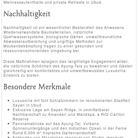
Wellnessaufenthalte und private Retreats in Ubud.
Nachhaltigkeit
Nachhaltigkeit ist ein wesentlicher Bestandteil des Anwesens.
Wiederverwendete Baumaterialien, natürliche
Quellwassersysteme, biologische Gärten, umweltfreundliche
Abwasseraufbereitung und ungiftige Methoden zur
Mückenbekämpfung tragen zu einer gesunden und
ressourcenschonenden Umgebung bei.
Diese Maßnahmen spiegeln das langfristige Engagement wider,
die natürliche Schönheit des Ayung-Tals zu bewahren und Gästen
gleichzeitig ein komfortables und umweltbewusstes Luxusvilla-
Erlebnis zu bieten.
Besondere Merkmale
Luxusvilla mit fünf Schlafzimmern im renommierten Stadtteil
Sayan in Ubud
Exklusive Lage am Sayan Ridge, in unmittelbarer
Nachbarschaft zu Amandari und Mandapa, a Ritz-Carlton
Reserve
Panoramablicke auf das Ayung-Tal, Vulkane,
Sonnenuntergänge und den Indischen Ozean in der Ferne
Rund 6.000 m² tropische Gartenlandschaft
Entworfen von Maximilian Jencquel von Studio Jencquel