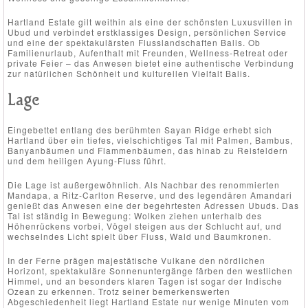
Hartland Estate gilt weithin als eine der schönsten Luxusvillen in
Ubud und verbindet erstklassiges Design, persönlichen Service
und eine der spektakulärsten Flusslandschaften Balis. Ob
Familienurlaub, Aufenthalt mit Freunden, Wellness-Retreat oder
private Feier – das Anwesen bietet eine authentische Verbindung
zur natürlichen Schönheit und kulturellen Vielfalt Balis.
Lage
Eingebettet entlang des berühmten Sayan Ridge erhebt sich
Hartland über ein tiefes, vielschichtiges Tal mit Palmen, Bambus,
Banyanbäumen und Flammenbäumen, das hinab zu Reisfeldern
und dem heiligen Ayung-Fluss führt.
Die Lage ist außergewöhnlich. Als Nachbar des renommierten
Mandapa, a Ritz-Carlton Reserve, und des legendären Amandari
genießt das Anwesen eine der begehrtesten Adressen Ubuds. Das
Tal ist ständig in Bewegung: Wolken ziehen unterhalb des
Höhenrückens vorbei, Vögel steigen aus der Schlucht auf, und
wechselndes Licht spielt über Fluss, Wald und Baumkronen.
In der Ferne prägen majestätische Vulkane den nördlichen
Horizont, spektakuläre Sonnenuntergänge färben den westlichen
Himmel, und an besonders klaren Tagen ist sogar der Indische
Ozean zu erkennen. Trotz seiner bemerkenswerten
Abgeschiedenheit liegt Hartland Estate nur wenige Minuten vom