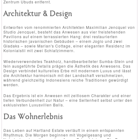
Zentrum Ubuds entfernt.
Architektur & Design
Entworfen vom renommierten Architekten Maximilian Jencquel von
Studio Jencquel, besteht das Anwesen aus vier freistehenden
Pavillons auf einem terrassierten Hang: drei restaurierten
historischen javanischen Gebäuden – einem Joglo und zwei
Gladaks – sowie Marian's Cottage, einer eleganten Residenz im
Kolonialstil mit zwei Schlafzimmern.
Wiederverwendetes Teakholz, handbearbeiteter Sumba-Stein und
fein ausgeführte Details prägen die Ästhetik des Anwesens. Das
Design verbindet kulturelles Erbe mit modernem Luxus und lässt
die Architektur harmonisch mit der Landschaft verschmelzen,
während gleichzeitig Indonesiens reiche Traditionen gewürdigt
werden.
Das Ergebnis ist ein Anwesen mit zeitlosem Charakter und einer
tiefen Verbundenheit zur Natur – eine Seltenheit selbst unter den
exklusivsten Luxusvillen Balis.
Das Wohnerlebnis
Das Leben auf Hartland Estate verläuft in einem entspannten
Rhythmus. Die Morgen beginnen mit Vogelgesang und