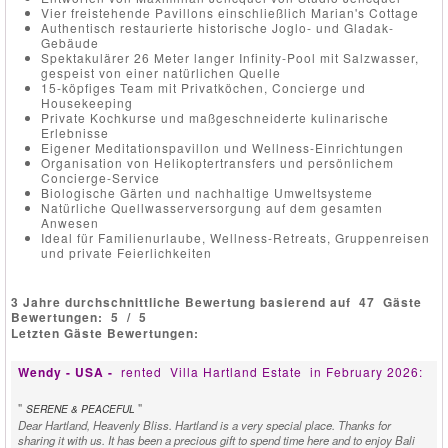
Vier freistehende Pavillons einschließlich Marian's Cottage
Authentisch restaurierte historische Joglo- und Gladak-
Gebäude
Spektakulärer 26 Meter langer Infinity-Pool mit Salzwasser,
gespeist von einer natürlichen Quelle
15-köpfiges Team mit Privatköchen, Concierge und
Housekeeping
Private Kochkurse und maßgeschneiderte kulinarische
Erlebnisse
Eigener Meditationspavillon und Wellness-Einrichtungen
Organisation von Helikoptertransfers und persönlichem
Concierge-Service
Biologische Gärten und nachhaltige Umweltsysteme
Natürliche Quellwasserversorgung auf dem gesamten
Anwesen
Ideal für Familienurlaube, Wellness-Retreats, Gruppenreisen
und private Feierlichkeiten
3 Jahre durchschnittliche Bewertung basierend auf
47
Gäste
Bewertungen:
5
/
5
Letzten Gäste Bewertungen:
Wendy - USA -
rented
Villa Hartland Estate
in February 2026:
"
"
SERENE & PEACEFUL
Dear Hartland, Heavenly Bliss. Hartland is a very special place. Thanks for
sharing it with us. It has been a precious gift to spend time here and to enjoy Bali