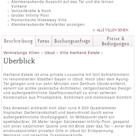
Atemberaubende Aussicht auf das Tal und die fernen
Vulkane
Vollzeitkräfte & Koch
Großer Infinity-Pool
Romantische Hideaway Villa
Atemberaubende Reisfelder anzeigen
ALLE VILLEN SEHEN
Preise &
Beschreibung
Fotos
Buchungsanfrage
Bedingungen
Vermietungs Villen
>
Ubud
>
Villa Hartland Estate
>
Überblick
Hartland Estate ist eine private Luxusvilla mit fünf Schlafzimmern
im renommierten Stadtteil Sayan in Ubud. Hoch über dem Ayung-
Tal gelegen und nur zehn Minuten vom Zentrum Ubuds entfernt,
vereint sie antike javanische Architektur, zeitgenössisches Design
und außergewöhnliche Gastfreundschaft zu einer seltenen
Kombination aus Privatsphäre, Schönheit und mühelosem Komfort.
Das Anwesen erstreckt sich über rund 6.000 Quadratmeter
tropischer Gartenlandschaft und beeindruckt durch seine
außergewöhnliche Großzügigkeit. Im Mittelpunkt steht ein
spektakulärer, 26 Meter langer Salzwasser-Infinity-Pool, gespeist
von einer natürlichen Quelle und mit Blick über das Tal – einer der
eindrucksvollsten privaten Orte in Ubud für Entspannung,
Wellness und gesellige Zusammenkünfte.