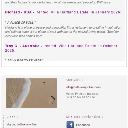
and the Hartland’s wonderful team — all so serene and peaceful. With love.
Richard - USA -
rented
Villa Hartland Estate
in January 2026:
"
"
A PLACE OF SOUL
Hartland is a place of peace and tranquility. It’s a testament to creative imagination
and refined taste. It’s a place of soul with ties to the natural living world. Good for
everyone who comes here.
Troy C. - Australia -
rented
Villa Hartland Estate
in October
2025:
"
"
PRIVILEGE TO BE HERE
Amazing and beautiful place and space to recover, heal, and become still again.
The staff were incredible, loving and sharing. It was an honor and a privilege to be
here.
Kontakt »
Daniel C Family & Friends - United Kingdom -
rented
Villa
info@baliluxuryvillas.com
Hartland Estate
in September 2025:
Mo bis Fr 09.00 bis 18.00
Sa 9.00 bis 18.00 Uhr
"
"
WE LOVE THIS PLACE
Matur Suksma. This is a beautiful place. Everything. Bagus. The Food. The View.
The Rooms, The Pool The People. We love this place and will miss it. (This was
our 25th Anniversary). We will be back!!
Chat »
Mit uns Verbinden »
Erce K. and Family - Turkey -
rented
Villa Hartland Estate
in
skype:
baliluxuryvillas
Facebook
August 2025: