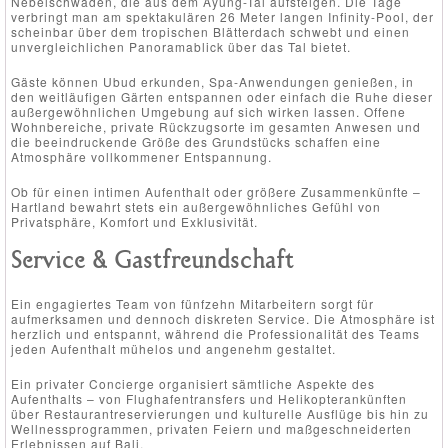
Nebelschwaden, die aus dem Ayung-Tal aufsteigen. Die Tage
verbringt man am spektakulären 26 Meter langen Infinity-Pool, der
scheinbar über dem tropischen Blätterdach schwebt und einen
unvergleichlichen Panoramablick über das Tal bietet.
Gäste können Ubud erkunden, Spa-Anwendungen genießen, in
den weitläufigen Gärten entspannen oder einfach die Ruhe dieser
außergewöhnlichen Umgebung auf sich wirken lassen. Offene
Wohnbereiche, private Rückzugsorte im gesamten Anwesen und
die beeindruckende Größe des Grundstücks schaffen eine
Atmosphäre vollkommener Entspannung.
Ob für einen intimen Aufenthalt oder größere Zusammenkünfte –
Hartland bewahrt stets ein außergewöhnliches Gefühl von
Privatsphäre, Komfort und Exklusivität.
Service & Gastfreundschaft
Ein engagiertes Team von fünfzehn Mitarbeitern sorgt für
aufmerksamen und dennoch diskreten Service. Die Atmosphäre ist
herzlich und entspannt, während die Professionalität des Teams
jeden Aufenthalt mühelos und angenehm gestaltet.
Ein privater Concierge organisiert sämtliche Aspekte des
Aufenthalts – von Flughafentransfers und Helikopterankünften
über Restaurantreservierungen und kulturelle Ausflüge bis hin zu
Wellnessprogrammen, privaten Feiern und maßgeschneiderten
Erlebnissen auf Bali.