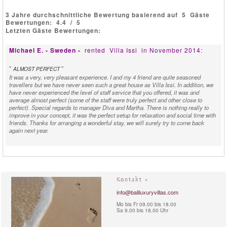
3 Jahre durchschnittliche Bewertung basierend auf
5
Gäste
Bewertungen:
4.4
/
5
Letzten Gäste Bewertungen:
Michael E. - Sweden -
rented
Villa Issi
in November 2014:
"
"
ALMOST PERFECT
It was a very, very pleasant experience. I and my 4 friend are quite seasoned
travellers but we have never seen such a great house as Villa Issi. In addition, we
have never experienced the level of staff service that you offered, it was and
average almost perfect (some of the staff were truly perfect and other close to
perfect). Special regards to manager Diva and Martha. There is nothing really to
improve in your concept, it was the perfect setup for relaxation and social time with
friends. Thanks for arranging a wonderful stay, we will surely try to come back
again next year.
Laura B. - Australia -
rented
Villa Issi
in June 2013:
"
"
ABSOLUTE HEAVEN
Villa Issi was an absolute fab find in Seminyak. We couldn't of had the a better
Kontakt »
time. From the moment we were picked up by the driver to after we left we were
treated like absolute kings and queens. It was absolute heaven and so surreal. The
info@baliluxuryvillas.com
staff - Wijan, Mertha and Kutut couldn't of looked after us anymore, nothing was a
Mo bis Fr 09.00 bis 18.00
problem, so welcoming and friendly and the Villa itself OMG STUNNING. The
Sa 9.00 bis 18.00 Uhr
photos do not do it justice. The food was amazing, we had a beautiful banquet the
first night of our stay and it couldn't of been any better. Great place for relaxing with