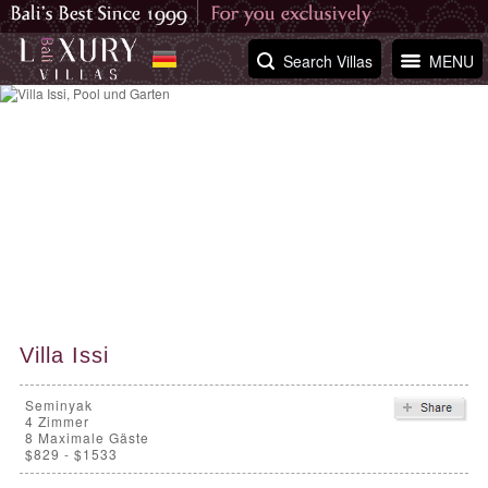
Search Villas
MENU
Villa Issi
Seminyak
4
Zimmer
8 Maximale Gäste
$829 - $1533