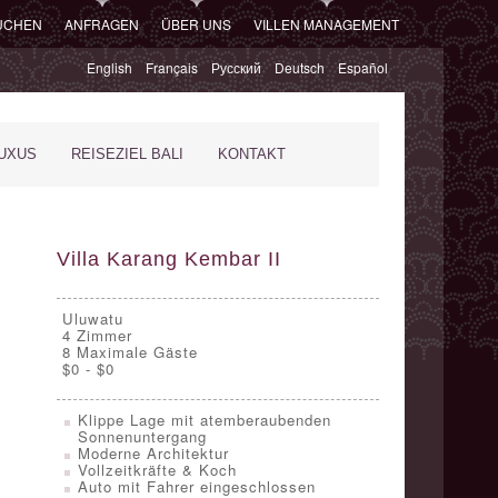
SUCHEN
ANFRAGEN
ÜBER UNS
VILLEN MANAGEMENT
English
Français
Русский
Deutsch
Español
XUS
REISEZIEL BALI
KONTAKT
Villa Karang Kembar II
Uluwatu
4
Zimmer
8 Maximale Gäste
$0 - $0
Klippe Lage mit atemberaubenden
Sonnenuntergang
Moderne Architektur
Vollzeitkräfte & Koch
Auto mit Fahrer eingeschlossen