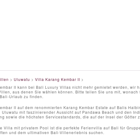
illen
>
Uluwatu
>
Villa Karang Kembar II
>
embar II kann bei Bali Luxury Villas nicht mehr gemietet werden, wi
llen, aus denen Sie wählen können. Bitte teilen Sie uns mit, wonach S
 Bali-Urlaub zu finden.
embar II auf dem renommierten Karang Kembar Estate auf Balis Halbins
n Uluwatu mit faszinierender Aussicht auf Pandawa Beach und den Indi
ng sowie die höchsten Servicestandards, die auf der Insel der Götter z
e Villa mit privatem Pool ist die perfekte Ferienvilla auf Bali für Gru
ften und dem ultimativen Bali-Villenerlebnis suchen.