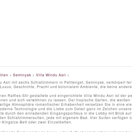
illen
>
Seminyak
>
Villa Windu Asri
>
u Asri mit sechs Schlafzimmern in Petitenget, Seminyak, verkörpert f
Luxus, Geschichte, Pracht und kolonialem Ambiente, die keine andere 
en Raffles-Stil gestaltete und eingerichtete Villa Windu Asri ist der p
nnen und sich verwöhnen zu lassen. Der tropische Garten, die weiße
artige Atmosphäre romantischer Erhabenheit versetzen Sie in eine ele
moderne Technologie und die Liebe zum Detail ganz im Zeichen unserer
ste durch den einladenden Eingangsportikus in die Lobby mit Blick au
en Schlafzimmersuiten, jede mit eigenem Bad. Vier Suiten verfügen ü
-Kingsize-Bett oder zwei Einzelbetten.