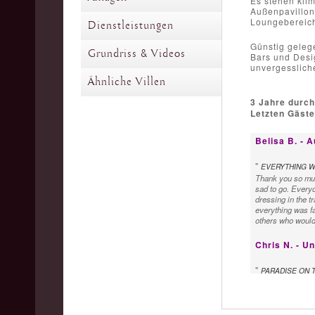
Es stehen klim
Außenpavillon 
Loungebereich
Dienstleistungen
Günstig geleg
Grundriss & Videos
Bars und Desi
unvergesslich
Ähnliche Villen
3 Jahre durch
Letzten Gäst
Belisa B. - A
"
EVERYTHING W
Thank you so much
sad to go. Everyo
dressing in the t
everything was fa
others who would 
Chris N. - U
"
PARADISE ON 
Our group of 10 a
wonderful 2 weeks
quiet, secure are
early morning and