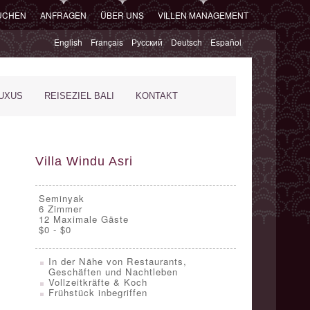
SUCHEN
ANFRAGEN
ÜBER UNS
VILLEN MANAGEMENT
English
Français
Русский
Deutsch
Español
XUS
REISEZIEL BALI
KONTAKT
Villa Windu Asri
Seminyak
6
Zimmer
12 Maximale Gäste
$0 - $0
In der Nähe von Restaurants,
Geschäften und Nachtleben
Vollzeitkräfte & Koch
Frühstück inbegriffen