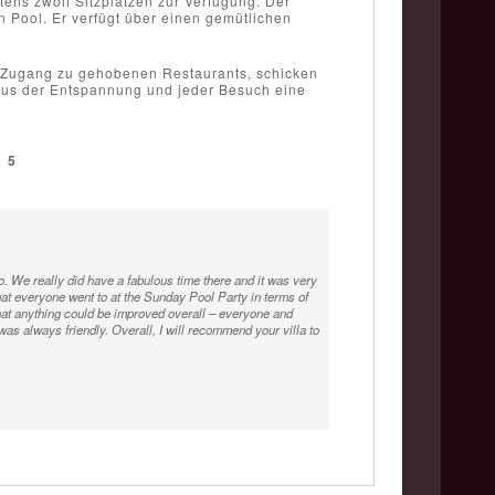
tens zwölf Sitzplätzen zur Verfügung. Der
n Pool. Er verfügt über einen gemütlichen
m Zugang zu gehobenen Restaurants, schicken
uxus der Entspannung und jeder Besuch eine
/
5
. We really did have a fabulous time there and it was very
that everyone went to at the Sunday Pool Party in terms of
k that anything could be improved overall – everyone and
as always friendly. Overall, I will recommend your villa to
areas glowing in the darkness. It really set the mood for a
nt service by the experienced staff. The villa is set in a
ch near Pettitinget. I recommend a walk on the beach in the
 find your way around away from the busy roads. Can't wait to