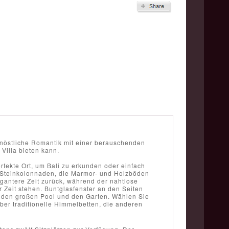
ernöstliche Romantik mit einer berauschenden
Villa bieten kann.
erfekte Ort, um Bali zu erkunden oder einfach
n Steinkolonnaden, die Marmor- und Holzböden
gantere Zeit zurück, während der nahtlose
 Zeit stehen. Buntglasfenster an den Seiten
f den großen Pool und den Garten. Wählen Sie
ber traditionelle Himmelbetten, die anderen