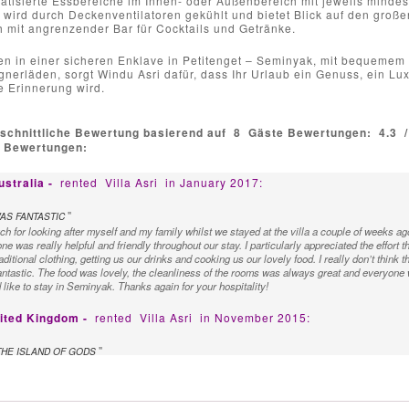
atisierte Essbereiche im Innen- oder Außenbereich mit jeweils mindes
wird durch Deckenventilatoren gekühlt und bietet Blick auf den große
 mit angrenzender Bar für Cocktails und Getränke.
en in einer sicheren Enklave in Petitenget – Seminyak, mit bequeme
gnerläden, sorgt Windu Asri dafür, dass Ihr Urlaub ein Genuss, ein L
e Erinnerung wird.
schnittliche Bewertung basierend auf
8
Gäste Bewertungen:
4.3
e Bewertungen:
ustralia -
rented
Villa Asri
in January 2017:
"
AS FANTASTIC
 for looking after myself and my family whilst we stayed at the villa a couple of weeks ago
ne was really helpful and friendly throughout our stay. I particularly appreciated the effort 
raditional clothing, getting us our drinks and cooking us our lovely food. I really don’t thin
ntastic. The food was lovely, the cleanliness of the rooms was always great and everyone w
like to stay in Seminyak. Thanks again for your hospitality!
nited Kingdom -
rented
Villa Asri
in November 2015:
"
THE ISLAND OF GODS
rrived at Villa Windu Asri at night. How beautiful it looked with the pool, garden and living 
 of luxury, pampering, delicious food prepared by our own in house chef, and friendly, efficie
a of Seminyak close to excellent restaurants, bars and salons. It is an easy walk to the bea
, for that matter, in the early evening. It's great to watch the locals and other tourists and