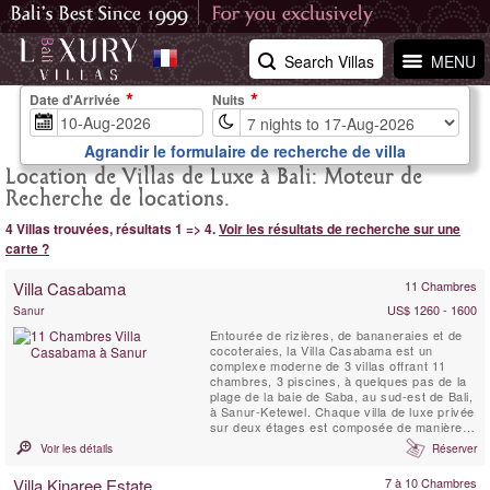
Search Villas
MENU
Date d'Arrivée
Nuits
Agrandir le formulaire de recherche de villa
Location de Villas de Luxe à Bali: Moteur de
Recherche de locations.
4 Villas trouvées, résultats 1 => 4.
Voir les résultats de recherche sur une
carte ?
Villa Casabama
11 Chambres
US$ 1260 - 1600
Sanur
Entourée de rizières, de bananeraies et de
cocoteraies, la Villa Casabama est un
complexe moderne de 3 villas offrant 11
chambres, 3 piscines, à quelques pas de la
plage de la baie de Saba, au sud-est de Bali,
à Sanur-Ketewel. Chaque villa de luxe privée
sur deux étages est composée de manière à
offrir une vue sur l'océan à proximité, au
Voir les détails
Réserver
sud-est, et sur les montagnes, au nord-est.
Chaque villa ultra chic est entièrement
Villa Kinaree Estate
7 à 10 Chambres
autonome avec entrée privée, garage et ...