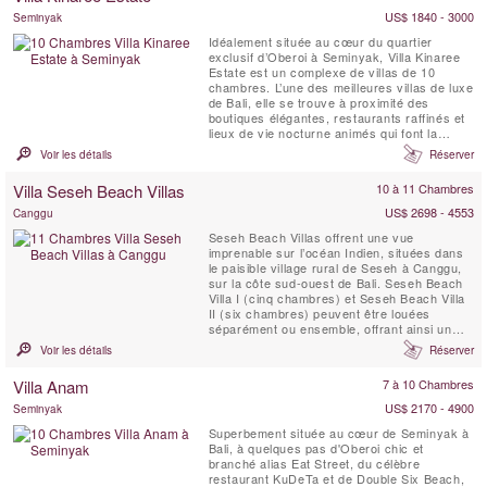
US$ 1840 - 3000
Seminyak
Idéalement située au cœur du quartier
exclusif d’Oberoi à Seminyak, Villa Kinaree
Estate est un complexe de villas de 10
chambres. L’une des meilleures villas de luxe
de Bali, elle se trouve à proximité des
boutiques élégantes, restaurants raffinés et
lieux de vie nocturne animés qui font la
renommée de Seminyak, et à seulement
Voir les détails
Réserver
quelques minutes de marche de la plage.
Villa Seseh Beach Villas
10 à 11 Chambres
US$ 2698 - 4553
Canggu
Seseh Beach Villas offrent une vue
imprenable sur l’océan Indien, situées dans
le paisible village rural de Seseh à Canggu,
sur la côte sud-ouest de Bali. Seseh Beach
Villa I (cinq chambres) et Seseh Beach Villa
II (six chambres) peuvent être louées
séparément ou ensemble, offrant ainsi un
total de 11 chambres pouvant accueillir
Voir les détails
Réserver
jusqu'à 20 adultes et 4 enfants. Notre équipe
exceptionnelle a été professionnellement
Villa Anam
7 à 10 Chambres
formée pour vous offrir un service
irréprochable....
US$ 2170 - 4900
Seminyak
Superbement située au cœur de Seminyak à
Bali, à quelques pas d'Oberoi chic et
branché alias Eat Street, du célèbre
restaurant KuDeTa et de Double Six Beach,