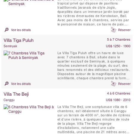
tropical privé qui dispose de pavillons
traditionnels javanais de style Joglo,
éparpillés dans un immense jardin bordé par
les rizières émeraudes de Kerobokan, Bali.
Avec pas moins de 8 chambres, servies par
le personnel de maison, ce havre de paix
pour les vacances est conçu pour des
Voir les détails
Réserver
familles nombreuses ou des groupes d'amis,
qui veulent séjourner dans un endroit isolé et
Villa Tiga Puluh
5 à 7 Chambres
calme, tout en restant proche de la
destination touristique ...
US$ 1250 - 1900
Seminyak
La Villa Tiga Puluh offre un havre de luxe
avec 7 chambres à Bali, située dans le
quartier exclusif de Seminyak, à quelques
minutes seulement de la plage, du surf, des
bars renommés et des délicieux restaurants.
Disposées autour de la magnifique piscine
scintillante, chaque chambre prend la forme
d’un bungalow privé, offrant ainsi un équilibre
Voir les détails
Réserver
parfait entre les moments partagés et
l’intimité personnelle. Profitez d’un dîner
Villa The Beji
4 à 6 Chambres
raffiné préparé par notre chef ...
US$ 1080 - 2310
Canggu
La Villa The Beji, une somptueuse villa de 6
chambres, est idéalement située à Canggu
sur un terrain de 4000 m², bordée de rizières
et d’une rivière, à quelques minutes de route
de la plage. Villa The Beji regorge
d’installations, notamment une salle
multimédia, une piscine de 21 mètres avec