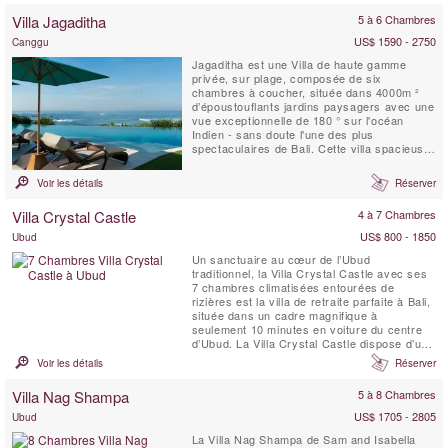
Villa Jagaditha
5 à 6 Chambres
US$ 1590 - 2750
Canggu
Jagaditha est une Villa de haute gamme
privée, sur plage, composée de six
chambres à coucher, située dans 4000m ²
d’époustouflants jardins paysagers avec une
vue exceptionnelle de 180 ° sur l'océan
Indien - sans doute l'une des plus
spectaculaires de Bali. Cette villa spacieuse,
conçue pour le partage est un lieu idyllique
pour les réunions de famille et les
Voir les détails
Réserver
rencontres. Que vous soyez 2 ou 12, notre
personnel charmant et attentionné
Villa Crystal Castle
4 à 7 Chambres
s'occupera de tous vos besoins.
US$ 800 - 1850
Ubud
Un sanctuaire au cœur de l’Ubud
traditionnel, la Villa Crystal Castle avec ses
7 chambres climatisées entourées de
rizières est la villa de retraite parfaite à Bali,
située dans un cadre magnifique à
seulement 10 minutes en voiture du centre
d’Ubud. La Villa Crystal Castle dispose d’une
grande piscine de 18 x 5 mètres de taille
Voir les détails
Réserver
comparable à celle d’un complexe hôtelier,
d’un grand Yoga Shala, d’un Pavillon de
Villa Nag Shampa
5 à 8 Chambres
Soins Spa, le tout niché dans un vaste jardin
...
US$ 1705 - 2805
Ubud
La Villa Nag Shampa de Sam and Isabella