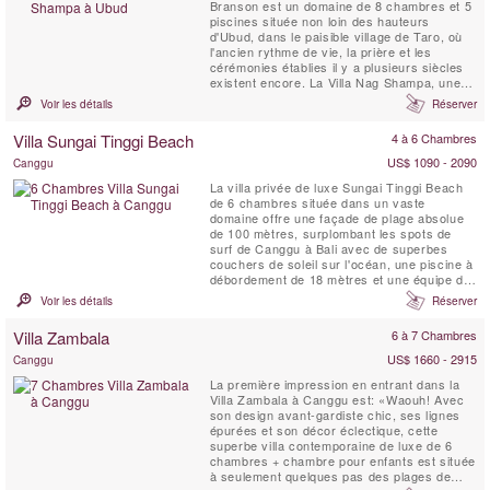
Branson est un domaine de 8 chambres et 5
piscines située non loin des hauteurs
d'Ubud, dans le paisible village de Taro, où
l'ancien rythme de vie, la prière et les
cérémonies établies il y a plusieurs siècles
existent encore. La Villa Nag Shampa, une
villa de retraite privée, offre une architecture
Voir les détails
Réserver
javanaise traditionnelle de style Joglo,
mélangée à des éléments contemporains, un
Villa Sungai Tinggi Beach
4 à 6 Chambres
personnel dévoué à plein temps et un chef ...
US$ 1090 - 2090
Canggu
La villa privée de luxe Sungai Tinggi Beach
de 6 chambres située dans un vaste
domaine offre une façade de plage absolue
de 100 mètres, surplombant les spots de
surf de Canggu à Bali avec de superbes
couchers de soleil sur l'océan, une piscine à
débordement de 18 mètres et une équipe de
personnel professionnel pour choyer les
Voir les détails
Réserver
clients de la villa. Les propriétés comme la
Sungai Tinggi Beach Villa sont rares. La
Villa Zambala
6 à 7 Chambres
Sungai Tinggi Beach Villa peut également
être louée en ...
US$ 1660 - 2915
Canggu
La première impression en entrant dans la
Villa Zambala à Canggu est: «Waouh! Avec
son design avant-gardiste chic, ses lignes
épurées et son décor éclectique, cette
superbe villa contemporaine de luxe de 6
chambres + chambre pour enfants est située
à seulement quelques pas des plages de