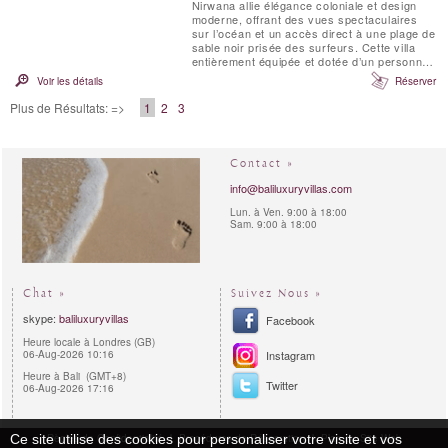
Nirwana allie élégance coloniale et design
moderne, offrant des vues spectaculaires
sur l’océan et un accès direct à une plage de
sable noir prisée des surfeurs. Cette villa
entièrement équipée et dotée d’un personnel
professionnel peut accueillir confortablement
Voir les détails
Réserver
jusqu’à 20 personnes dans six grandes
suites. Avec ses nombreux espaces de vie,
Plus de Résultats: =>
1
2
3
sa salle multimédia, ses pavillons ...
Contact »
info@baliluxuryvillas.com
Lun. à Ven. 9:00 à 18:00
Sam. 9:00 à 18:00
Chat »
Suivez Nous »
skype:
baliluxuryvillas
Facebook
Heure locale à Londres (GB)
06-Aug-2026 10:16
Instagram
Heure à Bali (GMT+8)
Twitter
06-Aug-2026 17:16
Règles de Confidentialité
Procédures de Réservation
Plan du Site Web
Ce site utilise des cookies pour personaliser votre visite et vos