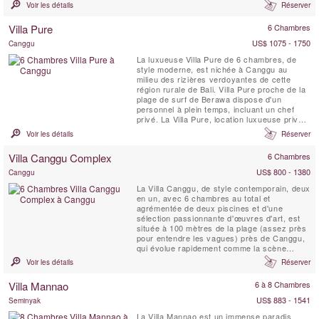
sable de Berawa Beach à Canggu. La Villa
Voir les détails
Réserver
Zambala constitue un nouvel ajout locatif
dynamique à ce Bali village en bord de mer.
Villa Pure
6 Chambres
Parfait pour les familles ou les groupes
d'amis qui aiment ...
US$ 1075 - 1750
Canggu
La luxueuse Villa Pure de 6 chambres, de
style moderne, est nichée à Canggu au
milieu des rizières verdoyantes de cette
région rurale de Bali. Villa Pure proche de la
plage de surf de Berawa dispose d'un
personnel à plein temps, incluant un chef
privé. La Villa Pure, location luxueuse privée,
dispose de grands jardins tropicaux, d'une
Voir les détails
Réserver
piscine de 15 mètres avec une grande
pergola ombragée, d'une cuisine entièrement
Villa Canggu Complex
6 Chambres
équipée, de chambres spacieuses et
confortablement ...
US$ 800 - 1380
Canggu
La Villa Canggu, de style contemporain, deux
en un, avec 6 chambres au total et
agrémentée de deux piscines et d'une
sélection passionnante d'œuvres d'art, est
située à 100 mètres de la plage (assez près
pour entendre les vagues) près de Canggu,
qui évolue rapidement comme la scène
balnéaire la plus branchée de Bali. Le
Voir les détails
Réserver
complexe Villa Canggu est divisé en deux
résidences distinctes qui peuvent être
Villa Mannao
6 à 8 Chambres
louées conjointement ou indépendamment :
la Villa Canggu Sud de ...
US$ 883 - 1541
Seminyak
La Villa Mannao est un immense paradis