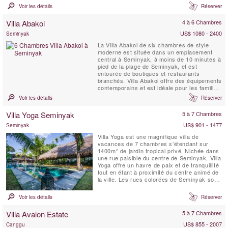
zones peu profondes pour les jeunes
Voir les détails
Réserver
enfants, un espace de massage et spa de
style japonais tatami, un mini-terrain de
Villa Abakoi
4 à 6 Chambres
football, un panier de basketball, un court de
tennis ...
US$ 1080 - 2400
Seminyak
La Villa Abakoi de six chambres de style
moderne est située dans un emplacement
central à Seminyak, à moins de 10 minutes à
pied de la plage de Seminyak, et est
entourée de boutiques et restaurants
branchés. Villa Abakoi offre des équipements
contemporains et est idéale pour les familles
ou les amis à partager et à apprécier. Les
Voir les détails
Réserver
équipements de la villa comprennent un
petit-déjeuner quotidien, une connexion Wi-Fi
Villa Yoga Seminyak
5 à 7 Chambres
gratuite, des chambres climatisées, une
chambre avec ...
US$ 901 - 1477
Seminyak
Villa Yoga est une magnifique villa de
vacances de 7 chambres s’étendant sur
1400m² de jardin tropical privé. Nichée dans
une rue paisible du centre de Seminyak, Villa
Yoga offre un havre de paix et de tranquillité
tout en étant à proximité du centre animé de
la ville. Les rues colorées de Seminyak sont
idéales pour une balade, avec leurs
boutiques, spas, restaurants et cafés. La
Voir les détails
Réserver
plage, bordée de bars décontractés et de
clubs de plage branchés, est également ...
Villa Avalon Estate
5 à 7 Chambres
US$ 855 - 2007
Canggu