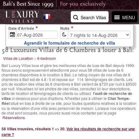
Search Villas
MENU
Date d'Arrivée
Nuits
Agrandir le formulaire de recherche de villa
58 Luxueuses Villas de 6 Chambres à louer à Bali:
Villas de Location
>
6-bedroom
Bali Luxury Villas loue et gère les meilleures villas de luxe de Bali depuis 1999.
Nous avons soigneusement sélectionné pour vous 58 villas de luxe de 6
chambres disponibles à la location à Bali. Le
rating moyen de nos villas de 6
chambres à Bali est de
4.8
/
5
et repose sur
114
témoignages de clients.
Les
prix de location des villas de 6 chambres à Bali varient
de $720 par nuit
à $9500
par nuit. Visualisez ici les photos de ces villas, consultez ici leur descriptions,
tarifs de location et témoignages de clients ou utilisez
l'outil de recherche de
villas
ci-dessous pour plus d'options. N'hesitez pas à utiliser le
Chat Temps-
Réel
situé en bas à droite de ce site, pour toutes questions relatives à la location
ou la réservation d'une villa avec personnel de maison. Lorsque nos operateurs
de chat sont occupés, vous pouvez aussi nous contacter par la page
Réservations
.
58 Villas trouvées, résultats 1 => 20.
Voir les résultats de recherche sur une
carte ?