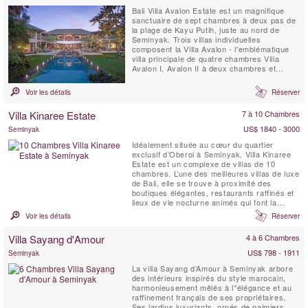
Bali Villa Avalon Estate est un magnifique
sanctuaire de sept chambres à deux pas de
la plage de Kayu Putih, juste au nord de
Seminyak. Trois villas individuelles
composent la Villa Avalon - l'emblématique
villa principale de quatre chambres Villa
Avalon I, Avalon II à deux chambres et
Avalon III à une chambre - chacune située
dans de magnifiques jardins paysagers avec
Voir les détails
Réserver
piscine privée.La villa est à seulement trois
minutes '' à pied de l'océan et à 15 minutes
Villa Kinaree Estate
7 à 10 Chambres
de Potato ...
US$ 1840 - 3000
Seminyak
Idéalement située au cœur du quartier
exclusif d’Oberoi à Seminyak, Villa Kinaree
Estate est un complexe de villas de 10
chambres. L’une des meilleures villas de luxe
de Bali, elle se trouve à proximité des
boutiques élégantes, restaurants raffinés et
lieux de vie nocturne animés qui font la
renommée de Seminyak, et à seulement
Voir les détails
Réserver
quelques minutes de marche de la plage.
Villa Sayang d'Amour
4 à 6 Chambres
US$ 798 - 1911
Seminyak
La villa Sayang d’Amour à Seminyak arbore
des intérieurs inspirés du style marocain,
harmonieusement mêlés à l’'élégance et au
raffinement français de ses propriétaires.
Ses jardins luxuriants, ornés de palmiers