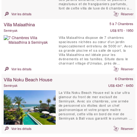
majestueux et de frangipaniers parfumés,
font de cette villa de luxe de 6 chambres un
véritable joyau balinais. Séjourner à la Villa
Voir les détails
Réserver
Sayang d’Amour, c’est plonger dans un conte
des Mille et Une Nuits, empreint de magie et
Villa Malaathina
5 à 7 Chambres
de raffinement.
US$ 970 - 1950
Seminyak
Villa Malaathina dispose de 7 chambres
spacieuses nichées au cœur d’un jardin
impeccablement entretenu de 5000 m². Avec
sa grande piscine et sa salle de sport, la
Villa Malaathina est idéale pour les
événements et les familles. Située dans le
charmant village d’Umalas, près de
Seminyak, cette luxueuse villa vous invite à
Voir les détails
Réserver
vivre comme des rois dans un cadre serein
et magnifiquement paysagé. Villa Malaathina
Villa Noku Beach House
6 Chambres
a Tout ce que vous pourriez jamais vouloir
d'un séjour de ...
US$ 4347 - 6450
Seminyak
La Villa Noku Beach House est la star ultra
glamour du front de mer exclusif de
Seminyak. Avec six chambres, une armée
de personnel six étoiles dont un chef
gastronomique et votre propre maître
personnel, cette villa en bord de mer de
Seminyak à Bali vous garantit le summum du
plaisir des vacances. Une énorme bale
divertissante avec terrasses et terrasses
Voir les détails
Réserver
couvertes, un spa avec bassin profond, de
vastes jardins tropicaux et un fabuleux court