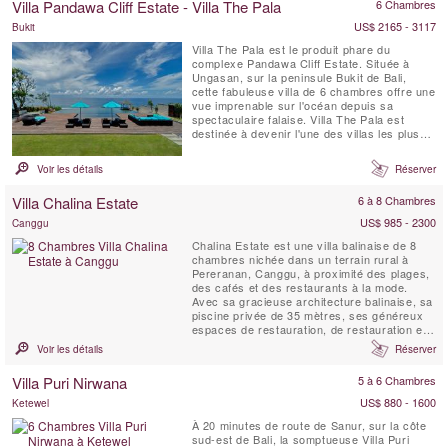
Villa Pandawa Cliff Estate - Villa The Pala
6 Chambres
de tennis en bord de mer flanquent...
US$ 2165 - 3117
Bukit
Villa The Pala est le produit phare du
complexe Pandawa Cliff Estate. Située à
Ungasan, sur la peninsule Bukit de Bali,
cette fabuleuse villa de 6 chambres offre une
vue imprenable sur l'océan depuis sa
spectaculaire falaise. Villa The Pala est
destinée à devenir l'une des villas les plus
prisées de Bali. The Pala est parfaite pour
un mariage grandiose, ou pour un séjour en
Voir les détails
Réserver
famille, ou encore comme un refuge
extravagant pour un couple romantique.
Villa Chalina Estate
6 à 8 Chambres
US$ 985 - 2300
Canggu
Chalina Estate est une villa balinaise de 8
chambres nichée dans un terrain rural à
Pereranan, Canggu, à proximité des plages,
des cafés et des restaurants à la mode.
Avec sa gracieuse architecture balinaise, sa
piscine privée de 35 mètres, ses généreux
espaces de restauration, de restauration et
de divertissement, son personnel et son chef
Voir les détails
Réserver
à temps plein, sa proximité avec les points
chauds de Bali et ses superbes jardins
Villa Puri Nirwana
5 à 6 Chambres
paysagers, le domaine est l'une des villas
les ...
US$ 880 - 1600
Ketewel
À 20 minutes de route de Sanur, sur la côte
sud-est de Bali, la somptueuse Villa Puri