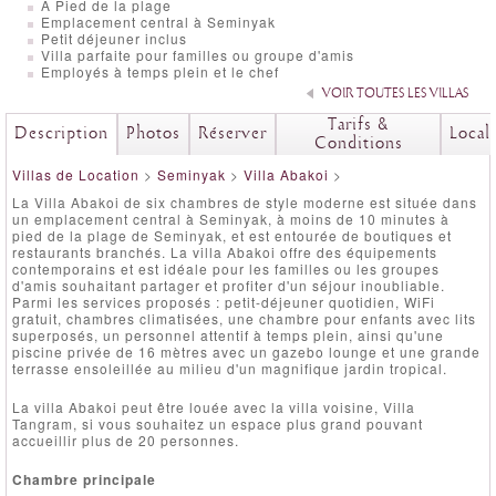
A Pied de la plage
Emplacement central à Seminyak
Petit déjeuner inclus
Villa parfaite pour familles ou groupe d'amis
Employés à temps plein et le chef
VOIR TOUTES LES VILLAS
Tarifs &
Description
Photos
Réserver
Local
Conditions
Villas de Location
>
Seminyak
>
Villa Abakoi
>
La Villa Abakoi de six chambres de style moderne est située dans
un emplacement central à Seminyak, à moins de 10 minutes à
pied de la plage de Seminyak, et est entourée de boutiques et
restaurants branchés. La villa Abakoi offre des équipements
contemporains et est idéale pour les familles ou les groupes
d'amis souhaitant partager et profiter d'un séjour inoubliable.
Parmi les services proposés : petit-déjeuner quotidien, WiFi
gratuit, chambres climatisées, une chambre pour enfants avec lits
superposés, un personnel attentif à temps plein, ainsi qu'une
piscine privée de 16 mètres avec un gazebo lounge et une grande
terrasse ensoleillée au milieu d'un magnifique jardin tropical.
La villa Abakoi peut être louée avec la villa voisine, Villa
Tangram, si vous souhaitez un espace plus grand pouvant
accueillir plus de 20 personnes.
Chambre principale