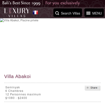
Search Villas
MENU
Villa Abakoi
Seminyak
6
Chambres
12 Personnes maximum
$1080 - $2400