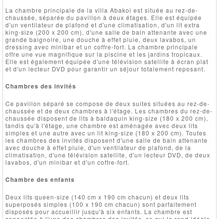
La chambre principale de la villa Abakoi est située au rez-de-
chaussée, séparée du pavillon à deux étages. Elle est équipée
d'un ventilateur de plafond et d'une climatisation, d'un lit extra
king-size (200 x 200 cm), d'une salle de bain attenante avec une
grande baignoire, une douche à effet pluie, deux lavabos, un
dressing avec minibar et un coffre-fort. La chambre principale
offre une vue magnifique sur la piscine et les jardins tropicaux.
Elle est également équipée d'une télévision satellite à écran plat
et d'un lecteur DVD pour garantir un séjour totalement reposant.
Chambres des invités
Ce pavillon séparé se compose de deux suites situées au rez-de-
chaussée et de deux chambres à l'étage. Les chambres du rez-de-
chaussée disposent de lits à baldaquin king-size (180 x 200 cm),
tandis qu'à l'étage, une chambre est aménagée avec deux lits
simples et une autre avec un lit king-size (180 x 200 cm). Toutes
les chambres des invités disposent d'une salle de bain attenante
avec douche à effet pluie, d'un ventilateur de plafond, de la
climatisation, d'une télévision satellite, d'un lecteur DVD, de deux
lavabos, d'un minibar et d'un coffre-fort.
Chambre des enfants
Deux lits queen-size (140 cm x 190 cm chacun) et deux lits
superposés simples (100 x 190 cm chacun) sont parfaitement
disposés pour accueillir jusqu'à six enfants. La chambre est
connectée à l'une des chambres des invités, ce qui la rend idéale