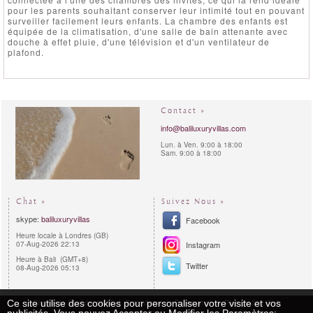
pour les parents souhaitant conserver leur intimité tout en pouvant
surveiller facilement leurs enfants. La chambre des enfants est
équipée de la climatisation, d'une salle de bain attenante avec
douche à effet pluie, d'une télévision et d'un ventilateur de
plafond.
Contact »
info@baliluxuryvillas.com
Lun. à Ven. 9:00 à 18:00
Sam. 9:00 à 18:00
Chat »
Suivez Nous »
skype:
baliluxuryvillas
Facebook
Heure locale à Londres (GB)
07-Aug-2026 22:13
Instagram
Heure à Bali (GMT+8)
Twitter
08-Aug-2026 05:13
Règles de Confidentialité
Procédures de Réservation
Plan du Site Web
Ce site utilise des cookies pour personaliser votre visite et vos