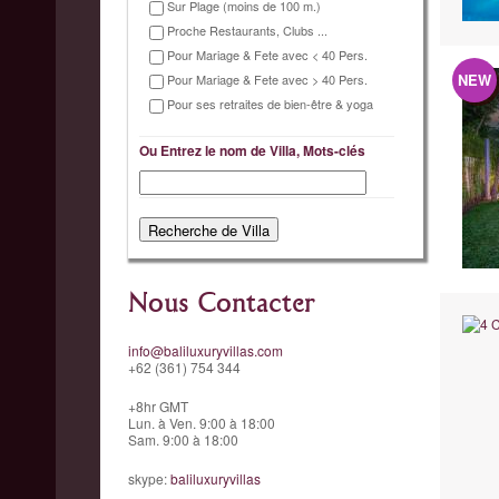
Sur Plage (moins de 100 m.)
Proche Restaurants, Clubs ...
Pour Mariage & Fete avec < 40 Pers.
NEW
Pour Mariage & Fete avec > 40 Pers.
Pour ses retraites de bien-être & yoga
Ou Entrez le nom de Villa, Mots-clés
Nous Contacter
info@baliluxuryvillas.com
+62 (361) 754 344
+8hr GMT
Lun. à Ven. 9:00 à 18:00
Sam. 9:00 à 18:00
skype:
baliluxuryvillas