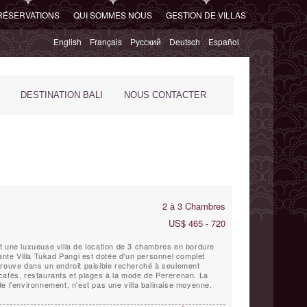
RÉSERVATIONS
QUI SOMMES NOUS
GESTION DE VILLAS
English
Français
Русский
Deutsch
Español
DESTINATION BALI
NOUS CONTACTER
2 à 3 Chambres
US$ 465 - 720
t une luxueuse villa de location de 3 chambres en bordure
gante Villa Tukad Pangi est dotée d'un personnel complet
trouve dans un endroit paisible recherché à seulement
cafés, restaurants et plages à la mode de Pererenan. La
e l'environnement, n'est pas une villa balinaise moyenne.