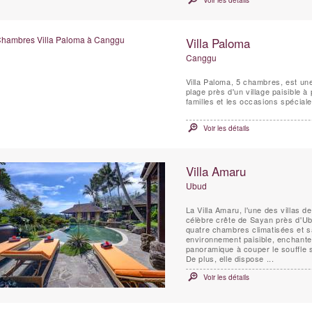
Voir les détails
Villa Paloma
Canggu
Villa Paloma, 5 chambres, est un
plage près d'un village paisible à
familles et les occasions spéciale
Voir les détails
Villa Amaru
Ubud
La Villa Amaru, l'une des villas d
célèbre crête de Sayan près d'Ub
quatre chambres climatisées et sal
environnement paisible, enchante
panoramique à couper le souffle s
De plus, elle dispose ...
Voir les détails