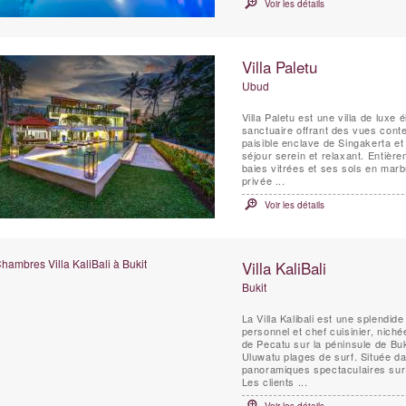
Voir les détails
Villa Paletu
Ubud
Villa Paletu est une villa de lux
sanctuaire offrant des vues conte
paisible enclave de Singakerta e
séjour serein et relaxant. Entière
baies vitrées et ses sols en mar
privée ...
Voir les détails
Villa KaliBali
Bukit
La Villa Kalibali est une splendi
personnel et chef cuisinier, niché
de Pecatu sur la péninsule de Buk
Uluwatu plages de surf. Située dan
panoramiques spectaculaires sur 
Les clients ...