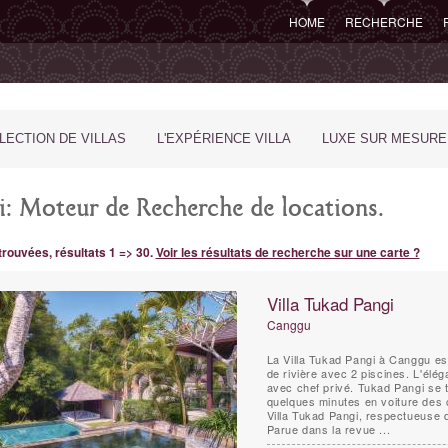
HOME
RECHERCHE
LECTION DE VILLAS
L'EXPÉRIENCE VILLA
LUXE SUR MESURE
li: Moteur de Recherche de locations.
 trouvées, résultats 1 => 30.
Voir les résultats de recherche sur une carte ?
Villa Tukad Pangi
Canggu
La Villa Tukad Pangi à Canggu es
de rivière avec 2 piscines. L'élé
avec chef privé. Tukad Pangi se 
quelques minutes en voiture des 
Villa Tukad Pangi, respectueuse d
Parue dans la revue ...