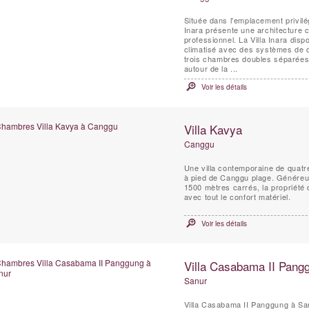
Située dans l'emplacement privilég
Inara présente une architecture 
professionnel. La Villa Inara disp
climatisé avec des systèmes de d
trois chambres doubles séparées 
autour de la ...
Voir les détails
Villa Kavya
Canggu
Une villa contemporaine de quat
à pied de Canggu plage. Généreus
1500 mètres carrés, la propriété d
avec tout le confort matériel.
Voir les détails
Villa Casabama II Pang
Sanur
Villa Casabama II Panggung à San