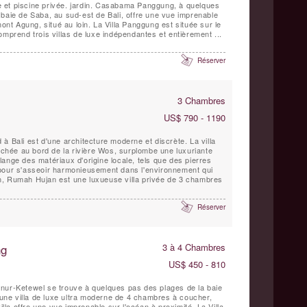
 et piscine privée. jardin. Casabama Panggung, à quelques
baie de Saba, au sud-est de Bali, offre une vue imprenable
 loin. La Villa Panggung est située sur le
omprend trois villas de luxe indépendantes et entièrement ...
Réserver
3 Chambres
US$ 790 - 1190
à Bali est d'une architecture moderne et discrète. La villa
hée au bord de la rivière Wos, surplombe une luxuriante
ange des matériaux d'origine locale, tels que des pierres
pour s'asseoir harmonieusement dans l'environnement qui
rain, Rumah Hujan est une luxueuse villa privée de 3 chambres
Réserver
ng
3 à 4 Chambres
US$ 450 - 810
nur-Ketewel se trouve à quelques pas des plages de la baie
ne villa de luxe ultra moderne de 4 chambres à coucher,
illa offre une vue imprenable sur l'océan à proximité. La Villa