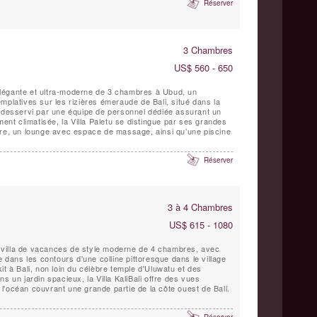
Réserver
3 Chambres
US$ 560 - 650
e élégante et ultra-moderne de 3 chambres à Ubud, un
mplatives sur les rizières émeraude de Bali, situé dans la
t desservi par une équipe de personnel dédiée assurant un
ment climatisée, la Villa Paletu se distingue par ses grandes
bre, un lounge avec espace de massage, ainsi qu’une piscine
Réserver
3 à 4 Chambres
US$ 615 - 1080
de villa de vacances de style moderne de 4 chambres, avec
e dans les contours d'une colline pittoresque dans le village
it à Bali, non loin du célèbre temple d'Uluwatu et des
s un jardin spacieux, la Villa KaliBali offre des vues
l'océan couvrant une grande partie de la côte ouest de Bali.