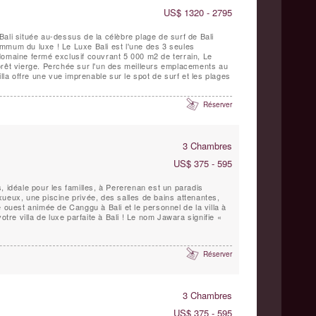
US$ 1320 - 2795
ali située au-dessus de la célèbre plage de surf de Bali
mmum du luxe ! Le Luxe Bali est l'une des 3 seules
domaine fermé exclusif couvrant 5 000 m2 de terrain, Le
orêt vierge. Perchée sur l'un des meilleurs emplacements au
illa offre une vue imprenable sur le spot de surf et les plages
Réserver
3 Chambres
US$ 375 - 595
, idéale pour les familles, à Pererenan est un paradis
ueux, une piscine privée, des salles de bains attenantes,
e ouest animée de Canggu à Bali et le personnel de la villa à
otre villa de luxe parfaite à Bali ! Le nom Jawara signifie «
Réserver
3 Chambres
US$ 375 - 595