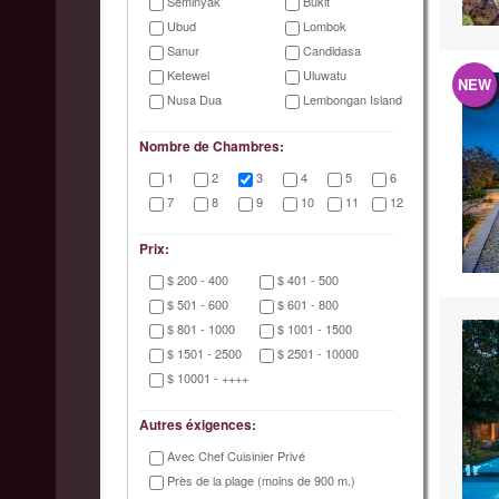
Seminyak
Bukit
Ubud
Lombok
Sanur
Candidasa
Ketewel
Uluwatu
NEW
Nusa Dua
Lembongan Island
Nombre de Chambres:
1
2
3
4
5
6
7
8
9
10
11
12
Prix:
$ 200 - 400
$ 401 - 500
$ 501 - 600
$ 601 - 800
$ 801 - 1000
$ 1001 - 1500
$ 1501 - 2500
$ 2501 - 10000
$ 10001 - ++++
Autres éxigences:
Avec Chef Cuisinier Privé
Près de la plage (moins de 900 m.)