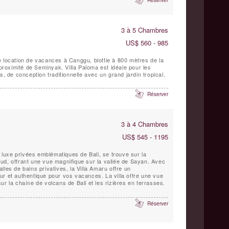
Réserver
3 à 5 Chambres
US$ 560 - 985
e location de vacances à Canggu, blottie à 800 mètres de la
 proximité de Seminyak. Villa Paloma est idéale pour les
s, de conception traditionnelle avec un grand jardin tropical.
Réserver
3 à 4 Chambres
US$ 545 - 1195
e luxe privées emblématiques de Bali, se trouve sur la
ud, offrant une vue magnifique sur la vallée de Sayan. Avec
les de bains privatives, la Villa Amaru offre un
ur et authentique pour vos vacances. La villa offre une vue
ur la chaîne de volcans de Bali et les rizières en terrasses.
Réserver