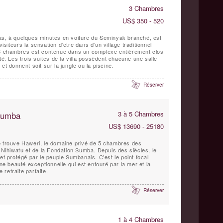
3 Chambres
US$ 350 - 520
as, à quelques minutes en voiture du Seminyak branché, est
siteurs la sensation d'etre dans d'un village traditionnel
 3 chambres est contenue dans un complexe entièrement clos
té. Les trois suites de la villa possèdent chacune une salle
et donnent soit sur la jungle ou la piscine.
Réserver
 Sumba
3 à 5 Chambres
US$ 13690 - 25180
e trouve Haweri, le domaine privé de 5 chambres des
l Nihiwatu et de la Fondation Sumba. Depuis des siècles, le
et protégé par le peuple Sumbanais. C'est le point focal
une beauté exceptionnelle qui est entouré par la mer et la
e retraite parfaite.
Réserver
1 à 4 Chambres