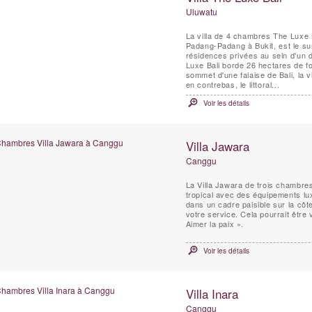
Uluwatu
La villa de 4 chambres The Luxe B
Padang-Padang à Bukit, est le su
résidences privées au sein d'un 
Luxe Bali borde 26 hectares de f
sommet d'une falaise de Bali, la v
en contrebas, le littoral...
Voir les détails
Villa Jawara
Canggu
La Villa Jawara de trois chambres
tropical avec des équipements lux
dans un cadre paisible sur la côt
votre service. Cela pourrait être v
Aimer la paix ».
Voir les détails
Villa Inara
Canggu