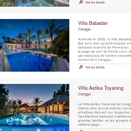
Voir les détails
Villa Babadan
Canggu
Achevée fin 2022, la Villa Babad
Bali avec des caractéristiques ar
balnéaire branché de Pereranan, 
la plage de surf de Pantai Lima. Avec des intérieurs chics dignes d'un magazine, rehaussés
par beaucoup de lumière naturell
recherché à Canggu....
Voir les détails
Villa Astika Toyaning
Canggu
La Villa Astika Toyaning de Cang
mètres ainsi qu'une piscine carr
privatives donnent sur la piscine e
l'architecture balinaise traditionn
grandes familles ou les groupes d
célèbre plage...