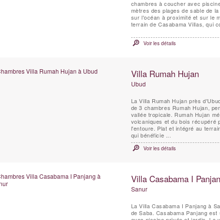
chambres à coucher avec piscine
mètres des plages de sable de la 
sur l'océan à proximité et sur le mont Agung, situé au
terrain de Casabama Villas, qui c
Voir les détails
Villa Rumah Hujan
Ubud
La Villa Rumah Hujan près d'Ubud 
de 3 chambres Rumah Hujan, perc
vallée tropicale. Rumah Hujan mél
volcaniques et du bois récupéré 
l'entoure. Plat et intégré au ter
qui bénéficie ...
Voir les détails
Villa Casabama I Panja
Sanur
La Villa Casabama I Panjang à Sa
de Saba. Casabama Panjang est u
avec piscine privée et jardin. La v