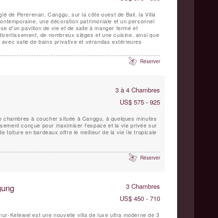
ié de Pererenan, Canggu, sur la côte ouest de Bali, la Villa
contemporaine, une décoration patrimoniale et un personnel
ose d'un pavillon de vie et de salle à manger fermé et
ivertissement, de nombreux sièges et une cuisine, ainsi que
avec salle de bains privative et vérandas extérieures
Réserver
3 à 4 Chambres
US$ 575 - 925
re chambres à coucher située à Canggu, à quelques minutes
ement conçue pour maximiser l'espace et la vie privée sur
e toiture en bardeaux offre le meilleur de la vie île tropicale
Réserver
gung
3 Chambres
US$ 450 - 710
ur-Ketewel est une nouvelle villa de luxe ultra moderne de 3