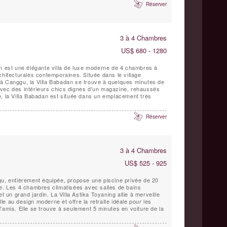
Réserver
3 à 4 Chambres
US$ 680 - 1280
an est une élégante villa de luxe moderne de 4 chambres à
chitecturales contemporaines. Située dans le village
à Canggu, la Villa Babadan se trouve à quelques minutes de
e, la Villa Babadan est située dans un emplacement très
Réserver
3 à 4 Chambres
US$ 525 - 925
gu, entièrement équipée, propose une piscine privée de 20
ée. Les 4 chambres climatisées avec salles de bains
t un grand jardin. La Villa Astika Toyaning allie à merveille
elle au design moderne et offre la retraite idéale pour les
'amis. Elle se trouve à seulement 5 minutes en voiture de la