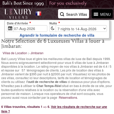
Search Villas
MENU
Date d'Arrivée
Nuits
Agrandir le formulaire de recherche de villa
Notre Sélection de 6 Luxueuses Villas à louer à
Jimbaran:
Villas de Location
>
Jimbaran
Bali Luxury Villas loue et gère les meilleures villas de luxe de Bali depuis 1999.
Nous avons soigneusement sélectionné pour vous 6 villas de luxe à Jimbaran
disponibles à la location. Le
rating moyen de nos villas à Jimbaran est de
4.4
/
5
et repose sur
57
témoignages de clients.
Les prix de location des villas à
Jimbaran varient
de $395 par nuit
à $2000 par nuit. Visualisez ici les photos de
ces villas, consultez ici leur descriptions, tarifs de location et témoignages de
clients ou utilisez
l'outil de recherche de villas
ci-dessous pour plus d'options.
N'hesitez pas à utiliser le
Chat Temps-Réel
situé en bas à droite de ce site, pour
toutes questions relatives à la location ou la réservation d'une villa avec
personnel de maison. Lorsque nos operateurs de chat sont occupés, vous
pouvez aussi nous contacter par la page
Réservations
.
6 Villas trouvées, résultats 1 => 6.
Voir les résultats de recherche sur une
liste ?