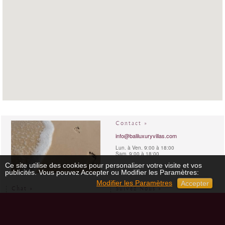
Contact »
info@baliluxuryvillas.com
Lun. à Ven. 9:00 à 18:00
Sam. 9:00 à 18:00
Ce site utilise des cookies pour personaliser votre visite et vos
publicités. Vous pouvez Accepter ou Modifier les Paramètres:
Modifier les Paramètres
Accepter
Chat »
Suivez Nous »
skype:
baliluxuryvillas
Facebook
Heure locale à Londres (GB)
06-Aug-2026 23:50
Instagram