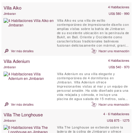
Villa Aiko
4 Habitaciones
US$ 580 - 990
Jimbaran
Villa Aiko es una villa de estilo
contemporáneo de impresionante diseño con
amplias vistas sobre la bahía de Jimbaran
de su excelente ubicación en la península de
Bukit, en Bali. Oriente y Occidente como
características tradicionales balineses
fusionan deliciosamente con mármol, granito
y maderas locales. Una profusión de vidrio
Ver más detalles
Hacer una reservación
inunda la casa con la luz del sol y da vistas
sin costura más cuidado césped, calmantes
Villa Adenium
4 Habitaciones
juegos de agua y una piscina de
entrenamiento de borde ...
US$ 540 - 970
Jimbaran
Villa Adenium es una villa elegante y
contemporánea de 4 dormitorios en
Jimbaran. Villa Adenium ofrece
impresionantes vistas al mar y un equipo de
personal amable. Ha sido diseñado para una
vida relajada y cómoda, e incluye una
piscina de agua salada de 15 metros, sala
de juegos con mesa de ping-pong y billar,
Ver más detalles
Hacer una reservación
gimnasio y sala de masajes. Villa Adenium
es el lugar de vacaciones ideal para familias
Villa The Longhouse
4 - 6 Habitaciones
enérgicas y grupos de amigos.
US$ 875 - 1275
Jimbaran
Villa The Longhouse se extiende sobre la
ladera de la colina de Jimbaran y ofrece