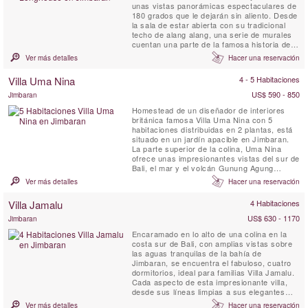
unas vistas panorámicas espectaculares de
180 grados que le dejarán sin aliento. Desde
la sala de estar abierta con su tradicional
techo de alang alang, una serie de murales
cuentan una parte de la famosa historia del
Ramayana. Cada una de las seis amplias
Ver más detalles
Hacer una reservación
suites tiene como tema una isla de Indonesia
diferente y contiene arte, artesanía y
Villa Uma Nina
4 - 5 Habitaciones
motivos de esa isla cuidadosamente
recopilados por los ...
US$ 590 - 850
Jimbaran
Homestead de un diseñador de interiores
británica famosa Villa Uma Nina con 5
habitaciones distribuidas en 2 plantas, está
situado en un jardín apacible en Jimbaran.
La parte superior de la colina, Uma Nina
ofrece unas impresionantes vistas del sur de
Bali, el mar y el volcán Gunung Agung
distante.
Ver más detalles
Hacer una reservación
Villa Jamalu
4 Habitaciones
US$ 630 - 1170
Jimbaran
Encaramado en lo alto de una colina en la
costa sur de Bali, con amplias vistas sobre
las aguas tranquilas de la bahía de
Jimbaran, se encuentra el fabuloso, cuatro
dormitorios, ideal para familias Villa Jamalu.
Cada aspecto de esta impresionante villa,
desde sus líneas limpias a sus elegantes
interiores, promete huéspedes lo último en
Ver más detalles
Hacer una reservación