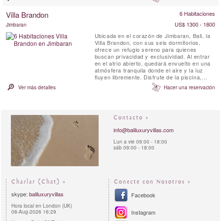
lujo y entretenimiento. Tres plantas de un
excelente alojamiento ofrecen un sinfín de
Villa Brandon
6 Habitaciones
oportunidades para la diversión y relajación:
...
US$ 1300 - 1800
Jimbaran
Ubicada en el corazón de Jimbaran, Bali, la
Villa Brandon, con sus seis dormitorios,
ofrece un refugio sereno para quienes
buscan privacidad y exclusividad. Al entrar
en el atrio abierto, quedará envuelto en una
atmósfera tranquila donde el aire y la luz
fluyen libremente. Disfrute de la piscina,
haga ejercicio en el gimnasio o brinde con
Ver más detalles
Hacer una reservación
una copa en la terraza de la azotea. Para
una mayor relajación, la sauna junto a la
piscina ofrece un espacio calmante para
desintoxicar y ...
Contacto »
info@baliluxuryvillas.com
Lun a vie 09:00 - 18:00
sáb 09:00 - 18:00
Charlar (Chat) »
Conecte con Nosotros »
skype:
baliluxuryvillas
Facebook
Hora local en London (UK)
08-Aug-2026 16:29
Instagram