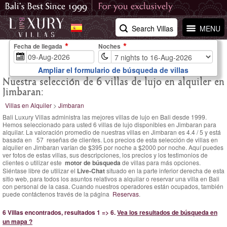
Search Villas
MENU
Fecha de llegada
Noches
Ampliar el formulario de búsqueda de villas
Nuestra selección de 6 villas de lujo en alquiler en
Jimbaran:
Villas en Alquiler
>
Jimbaran
Bali Luxury Villas administra las mejores villas de lujo en Bali desde 1999.
Hemos seleccionado para usted 6 villas de lujo disponibles en Jimbaran para
alquilar. La
valoración promedio de nuestras villas en Jimbaran es
4.4
/
5
y está
basada en
57
reseñas de clientes.
Los precios de esta selección de villas en
alquiler en Jimbaran varían
de $395 por noche
a $2000 por noche. Aquí puedes
ver fotos de estas villas, sus descripciones, los precios y los testimonios de
clientes o utilizar este
motor de búsqueda
de villas para más opciones.
Siéntase libre de utilizar el
Live-Chat
situado en la parte inferior derecha de esta
sitio web, para todos los asuntos relativos a alquilar o reservar una villa en Bali
con personal de la casa. Cuando nuestros operadores están ocupados, también
puede contáctenos través de la página
Reservas
.
6 Villas encontrados, resultados 1 => 6.
Vea los resultados de búsqueda en
un mapa ?