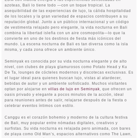
azoteas, Bali lo tiene todo —con un toque tropical. La
asequibilidad de las experiencias de lujo, la cálida hospitalidad
de los locales y la gran variedad de espacios contribuyen a su
reputación global. Junto a un público internacional y un código
de vestimenta relajado pero elegante, la vida nocturna en Bali
combina la libertad isleña con un aire cosmopolita—lo que la
convierte en uno de los destinos de fiesta más icónicos del
mundo. La escena nocturna de Bali es tan diversa como la isla
misma, y cada zona ofrece un ambiente único.
Seminyak es conocida por su vida nocturna elegante y de alto
nivel, con clubes de playa glamurosos como Potato Head y Ku
De Ta, lounges de cócteles modernos y discotecas exclusivas. Es
el lugar ideal para quienes buscan lujo, vistas al atardecer,
bebidas de autor y un ambiente sofisticado. Muchos visitantes
optan por alojarse en
villas de lujo en Seminyak
, que ofrecen un
oasis privado y elegante a pocos minutos de la acción, ideal
para reuniones antes de salir, relajarse después de la fiesta o
celebrar eventos íntimos con estilo.
Canggu es el corazón bohemio y moderno de la cultura festiva
de Bali, muy popular entre nómadas digitales, creativos y
surfistas. Su vida nocturna es relajada pero animada, con bares
de playa como Old Man’s, espacios alternativos como The Lawn,