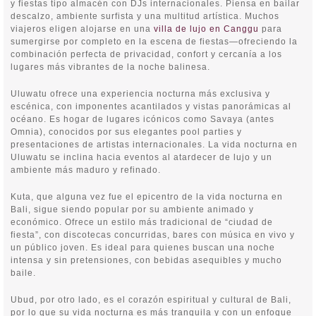
y fiestas tipo almacén con DJs internacionales. Piensa en bailar
descalzo, ambiente surfista y una multitud artística. Muchos
viajeros eligen alojarse en una
villa de lujo en Canggu
para
sumergirse por completo en la escena de fiestas—ofreciendo la
combinación perfecta de privacidad, confort y cercanía a los
lugares más vibrantes de la noche balinesa.
Uluwatu ofrece una experiencia nocturna más exclusiva y
escénica, con imponentes acantilados y vistas panorámicas al
océano. Es hogar de lugares icónicos como Savaya (antes
Omnia), conocidos por sus elegantes pool parties y
presentaciones de artistas internacionales. La vida nocturna en
Uluwatu se inclina hacia eventos al atardecer de lujo y un
ambiente más maduro y refinado.
Kuta, que alguna vez fue el epicentro de la vida nocturna en
Bali, sigue siendo popular por su ambiente animado y
económico. Ofrece un estilo más tradicional de “ciudad de
fiesta”, con discotecas concurridas, bares con música en vivo y
un público joven. Es ideal para quienes buscan una noche
intensa y sin pretensiones, con bebidas asequibles y mucho
baile.
Ubud, por otro lado, es el corazón espiritual y cultural de Bali,
por lo que su vida nocturna es más tranquila y con un enfoque