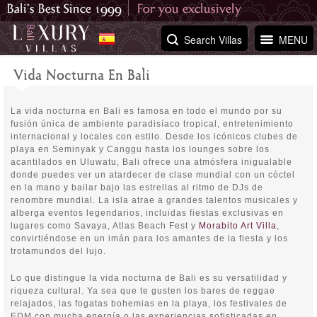
Search Villas
MENU
Vida Nocturna En Bali
La vida nocturna en Bali es famosa en todo el mundo por su
fusión única de ambiente paradisíaco tropical, entretenimiento
internacional y locales con estilo. Desde los icónicos clubes de
playa en Seminyak y Canggu hasta los lounges sobre los
acantilados en Uluwatu, Bali ofrece una atmósfera inigualable
donde puedes ver un atardecer de clase mundial con un cóctel
en la mano y bailar bajo las estrellas al ritmo de DJs de
renombre mundial. La isla atrae a grandes talentos musicales y
alberga eventos legendarios, incluidas fiestas exclusivas en
lugares como Savaya, Atlas Beach Fest y
Morabito Art Villa
,
convirtiéndose en un imán para los amantes de la fiesta y los
trotamundos del lujo.
Lo que distingue la vida nocturna de Bali es su versatilidad y
riqueza cultural. Ya sea que te gusten los bares de reggae
relajados, las fogatas bohemias en la playa, los festivales de
EDM con mucha energía o las experiencias sofisticadas en