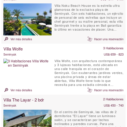
Villa Noku Beach House es la estrella ultra
glamorosa de la exclusiva playa de
Seminyak. Con seis habitaciones, un ejército
de personal de seis estrellas que incluye un
chef gourmet y su maître personal, esta villa
Seminyak frente a la playa en Bali garantiza
lo último en vacaciones de placer. Una
enorme bale entretenida con terrazas y
terrazas cubiertas, un spa con piscina
Ver más detalles
Hacer una reservación
profunda más amplios jardines tropicales y
una fabulosa cancha de tenis frente al
Villa Wolfe
3 Habitaciones
océano flanquean la ...
US$ 659 - 823
Seminyak
Villa Wolfe, con arquitectura contemporánea
y 3 lujosas habitaciones, está ubicada en
una calle tranquila en el corazón de
Seminyak. Con exuberantes jardines verdes,
una piscina privada y áreas de estar
abiertas, Villa Wolfe tiene todo lo que
necesita para una estadía cómoda e
inolvidable. Bellamente diseñado por la
Ver más detalles
Hacer una reservación
diseñadora francesa Peggy Bels, este es un
lugar impresionante para una escapada a
Villa The Layar - 2 bdr
2 Habitaciones
Bali. A pasos de restaurantes, tiendas y la
playa, los huéspedes pueden ...
US$ 450 - 740
Seminyak
En el centro de Seminyak, las villas de 2
dormitorios "El Layar" tiene un luminoso
salón, y se caracterizan por techos
inclinados y paredes curvas. Para una