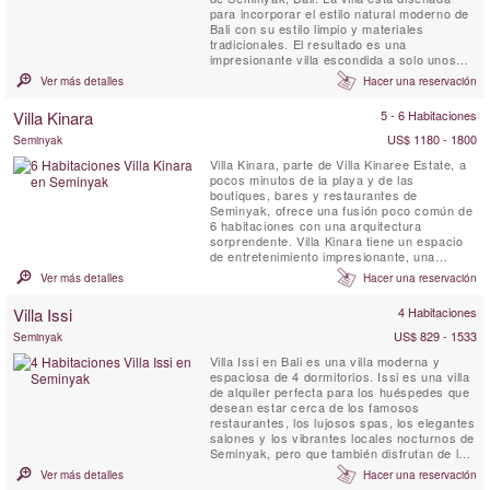
para incorporar el estilo natural moderno de
Bali con su estilo limpio y materiales
tradicionales. El resultado es una
impresionante villa escondida a solo unos
minutos de la zona más popular de Bali. La
Ver más detalles
Hacer una reservación
Villa Casa Mateo tiene muchos espacios
abiertos para sala de estar, comedor, una
Villa Kinara
5 - 6 Habitaciones
piscina privada de 20 x 4 metros y un bar
para relajarse con ...
US$ 1180 - 1800
Seminyak
Villa Kinara, parte de Villa Kinaree Estate, a
pocos minutos de la playa y de las
boutiques, bares y restaurantes de
Seminyak, ofrece una fusión poco común de
6 habitaciones con una arquitectura
sorprendente. Villa Kinara tiene un espacio
de entretenimiento impresionante, una
terraza con piscina y una ubicación
Ver más detalles
Hacer una reservación
sensacional en la costa suroeste de Bali.
Villa Issi
4 Habitaciones
US$ 829 - 1533
Seminyak
Villa Issi en Bali es una villa moderna y
espaciosa de 4 dormitorios. Issi es una villa
de alquiler perfecta para los huéspedes que
desean estar cerca de los famosos
restaurantes, los lujosos spas, los elegantes
salones y los vibrantes locales nocturnos de
Seminyak, pero que también disfrutan de la
privacidad y la comodidad de una villa de
Ver más detalles
Hacer una reservación
lujo con piscina.