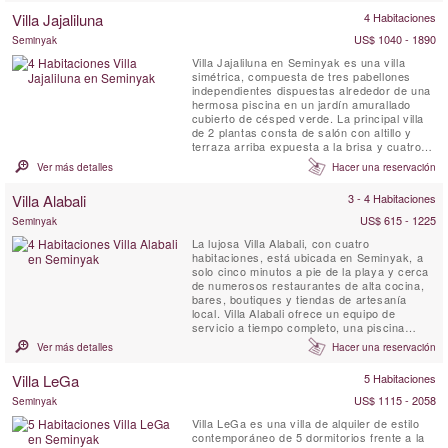
Villa Jajaliluna
4 Habitaciones
US$ 1040 - 1890
Seminyak
Villa Jajaliluna en Seminyak es una villa
simétrica, compuesta de tres pabellones
independientes dispuestas alrededor de una
hermosa piscina en un jardín amurallado
cubierto de césped verde. La principal villa
de 2 plantas consta de salón con altillo y
terraza arriba expuesta a la brisa y cuatro
dormitorios con baños en suite. También hay
Ver más detalles
Hacer una reservación
una sala de estar que sirve también como
pabellón de yoga, y un elegante pabellón de
Villa Alabali
3 - 4 Habitaciones
comedor. Con un ambiente espacioso y
lujoso, Villa...
US$ 615 - 1225
Seminyak
La lujosa Villa Alabali, con cuatro
habitaciones, está ubicada en Seminyak, a
solo cinco minutos a pie de la playa y cerca
de numerosos restaurantes de alta cocina,
bares, boutiques y tiendas de artesanía
local. Villa Alabali ofrece un equipo de
servicio a tiempo completo, una piscina
privada y habitaciones con aire
Ver más detalles
Hacer una reservación
acondicionado, garantizando una estancia
cómoda y relajante.
Villa LeGa
5 Habitaciones
US$ 1115 - 2058
Seminyak
Villa LeGa es una villa de alquiler de estilo
contemporáneo de 5 dormitorios frente a la