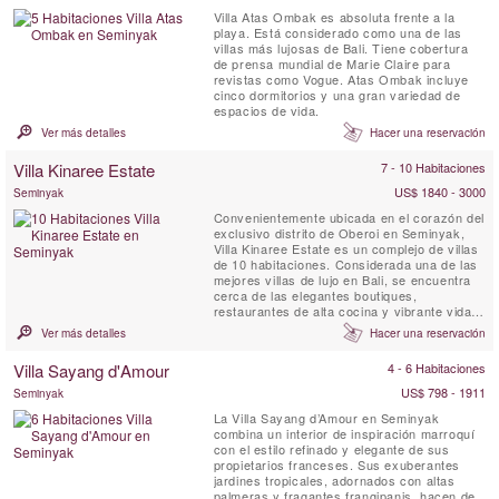
Villa Atas Ombak es absoluta frente a la
playa. Está considerado como una de las
villas más lujosas de Bali. Tiene cobertura
de prensa mundial de Marie Claire para
revistas como Vogue. Atas Ombak incluye
cinco dormitorios y una gran variedad de
espacios de vida.
Ver más detalles
Hacer una reservación
Villa Kinaree Estate
7 - 10 Habitaciones
US$ 1840 - 3000
Seminyak
Convenientemente ubicada en el corazón del
exclusivo distrito de Oberoi en Seminyak,
Villa Kinaree Estate es un complejo de villas
de 10 habitaciones. Considerada una de las
mejores villas de lujo en Bali, se encuentra
cerca de las elegantes boutiques,
restaurantes de alta cocina y vibrante vida
nocturna que han hecho famoso a
Ver más detalles
Hacer una reservación
Seminyak, y a tan solo unos minutos a pie
de la playa.
Villa Sayang d'Amour
4 - 6 Habitaciones
US$ 798 - 1911
Seminyak
La Villa Sayang d’Amour en Seminyak
combina un interior de inspiración marroquí
con el estilo refinado y elegante de sus
propietarios franceses. Sus exuberantes
jardines tropicales, adornados con altas
palmeras y fragantes frangipanis, hacen de