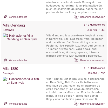
minutos en coche de moda Seminyak. Los
huéspedes apreciarán la amplia habitación,
buen equipamiento de juegos, espectacular
piscina de forma libre y amplias zonas
ajardinadas.
Ver más detalles
Hacer una reservación
Villa Gendang
3 - 5 Habitaciones
US$ 725 - 1650
Seminyak
Villa Gendang is a brand-new tropical retreat
in Seminyak, Bali, just steps from the beach
and the vibrant Eat Street dining scene.
Featuring five equally luxurious bedrooms, a
15-meter private pool, yoga shala, and
enclosed living & dining spaces, it blends
modern comforts with authentic Balinese
charm. Complete with butler service, daily
Ver más detalles
Hacer una reservación
breakfast, and seamless access to
Seminyak’s best cafés, shops, and beach
Villa 1880
4 - 5 Habitaciones
clubs, Villa Gendang is the perfect luxury
escape.
US$ 690 - 1530
Seminyak
Villa 1880 es una idílica villa de 5 dormitorios
en Batu Belig, Bali. Esta villa bellamente
diseñada es una fusión de un pabellón de
estilo moderno y una casa de plantación
colonial. Las familias con niños la disfrutan
mejor, la villa ofrece 4 suites con camas
King y una habitación para niños con 8
literas. Villa 1880 irradia disfrute y
Ver más detalles
Hacer una reservación
rejuvenecimiento. La villa está equipada con