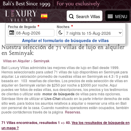
Search Villas
MENU
Fecha de llegada
Noches
Ampliar el formulario de búsqueda de villas
Nuestra selección de 71 villas de lujo en alquiler
en Seminyak:
Villas en Alquiler
>
Seminyak
Bali Luxury Villas administra las mejores villas de lujo en Bali desde 1999.
Hemos seleccionado para usted 71 villas de lujo disponibles en Seminyak para
alquilar. La
valoración promedio de nuestras villas en Seminyak es
4.3
/
5
y está
basada en
103
reseñas de clientes.
Los precios de esta selección de villas en
alquiler en Seminyak varían
de $250 por noche
a $3000 por noche. Aquí
puedes ver fotos de estas villas, sus descripciones, los precios y los testimonios
de clientes o utilizar este
motor de búsqueda
de villas para más opciones.
Siéntase libre de utilizar el
Live-Chat
situado en la parte inferior derecha de esta
sitio web, para todos los asuntos relativos a alquilar o reservar una villa en Bali
con personal de la casa. Cuando nuestros operadores están ocupados, también
puede contáctenos través de la página
Reservas
.
71 Villas encontrados, resultados 1 => 40.
Vea los resultados de búsqueda en
un mapa ?