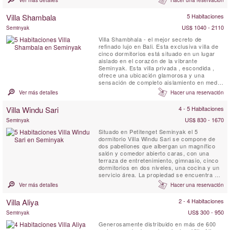
Ver más detalles
Hacer una reservación
armarios y vistas a la piscina y al jardín.
Villa Shambala
5 Habitaciones
US$ 1040 - 2110
Seminyak
Villa Shambhala - el mejor secreto de
refinado lujo en Bali. Esta exclusiva villa de
cinco dormitorios está situado en un lugar
aislado en el corazón de la vibrante
Seminyak. Esta villa privada , escondida ,
ofrece una ubicación glamorosa y una
sensación de completo aislamiento en medio
de un amplio jardín tropical. Cinco
Ver más detalles
Hacer una reservación
dormitorios situado en una amplia finca
ajardinada con una ala de invitados
Villa Windu Sari
4 - 5 Habitaciones
separada para los cuartos de privacidad.
Villa Shambhala combina un diseño ...
US$ 830 - 1670
Seminyak
Situado en Petitenget Seminyak el 5
dormitorio Villa Windu Sari se compone de
dos pabellones que albergan un magnífico
salón y comedor abierto caras, con una
terraza de entretenimiento, gimnasio, cinco
dormitorios en dos niveles, una cocina y un
servicio área. La propiedad se encuentra en
un encantador jardín amurallado con piscina.
Ver más detalles
Hacer una reservación
Villa Aliya
2 - 4 Habitaciones
US$ 300 - 950
Seminyak
Generosamente distribuido en más de 600