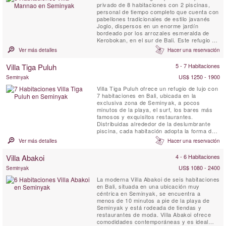
privado de 8 habitaciones con 2 piscinas,
personal de tiempo completo que cuenta con
pabellones tradicionales de estilo javanés
Joglo, dispersos en un enorme jardín
bordeado por los arrozales esmeralda de
Kerobokan, en el sur de Bali. Este refugio de
vacaciones está diseñado para familias
Ver más detalles
Hacer una reservación
numerosas o grupos de amigos que desean
alojarse en un lugar aislado y tranquilo pero
Villa Tiga Puluh
5 - 7 Habitaciones
cerca del destino turístico más moderno y
animado de la isla....
US$ 1250 - 1900
Seminyak
Villa Tiga Puluh ofrece un refugio de lujo con
7 habitaciones en Bali, ubicada en la
exclusiva zona de Seminyak, a pocos
minutos de la playa, el surf, los bares más
famosos y exquisitos restaurantes.
Distribuidas alrededor de la deslumbrante
piscina, cada habitación adopta la forma de
un bungalow privado, proporcionando el
Ver más detalles
Hacer una reservación
equilibrio perfecto entre momentos en grupo
y espacios íntimos y personales. Disfruta de
Villa Abakoi
4 - 6 Habitaciones
una cena espectacular en casa preparada
por nuestro chef personal, ...
US$ 1080 - 2400
Seminyak
La moderna Villa Abakoi de seis habitaciones
en Bali, situada en una ubicación muy
céntrica en Seminyak, se encuentra a
menos de 10 minutos a pie de la playa de
Seminyak y está rodeada de tiendas y
restaurantes de moda. Villa Abakoi ofrece
comodidades contemporáneas y es ideal