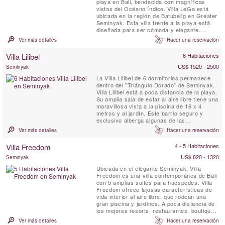
playa en Bali, bendecida con magníficas
vistas del Océano Índico. Villa LeGa está
ubicada en la región de Batubelig en Greater
Seminyak. Esta villa frente a la playa está
diseñada para ser cómoda y elegante.
También disfruta de vistas de 180 grados de
Ver más detalles
Hacer una reservación
la puesta de sol y del océano desde dos
terrazas amuebladas en el piso superior, lo
Villa Lilibel
6 Habitaciones
que le permite relajarse en puro lujo y estilo
...
US$ 1520 - 2500
Seminyak
La Villa Lilibel de 6 dormitorios permanece
dentro del "Triángulo Dorado" de Seminyak.
Villa Lilibel está a poca distancia de la playa.
Su amplia sala de estar al aire libre tiene una
maravillosa vista a la piscina de 16 x 4
metros y al jardín. Este barrio seguro y
exclusivo alberga algunas de las
propiedades más exclusivas de la isla. Villa
Ver más detalles
Hacer una reservación
Lilibel ofrece un gimnasio, dos salas de
televisión separadas y hermosas obras de
Villa Freedom
4 - 5 Habitaciones
arte y antigüedades se pueden encontrar en
toda la ...
US$ 820 - 1320
Seminyak
Ubicada en el elegante Seminyak, Villa
Freedom es una villa contemporánea de Bali
con 5 amplias suites para huéspedes. Villa
Freedom ofrece lujosas características de
vida interior al aire libre, que rodean una
gran piscina y jardines. A poca distancia de
los mejores resorts, restaurantes, boutiques
y vida nocturna de Seminyak, Villa Freedom
Ver más detalles
Hacer una reservación
ha sido construida según los estándares