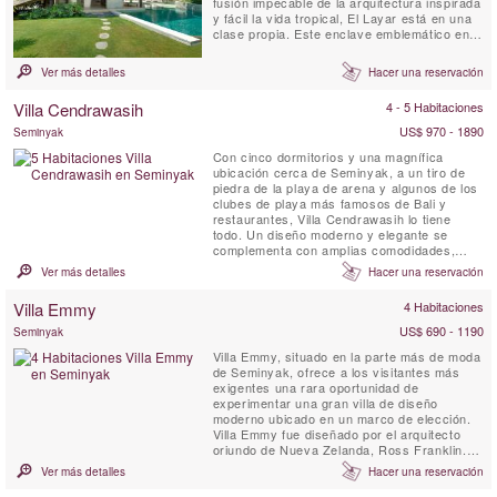
fusión impecable de la arquitectura inspirada
y fácil la vida tropical, El Layar está en una
clase propia. Este enclave emblemático en el
corazón de Seminyak 23 villas, cada uno
situado en su propio santuario jardín muy
Ver más detalles
Hacer una reservación
privado abanico desde una columnata
central de los árboles en flor maduros. Una
Villa Cendrawasih
4 - 5 Habitaciones
configuración ...
US$ 970 - 1890
Seminyak
Con cinco dormitorios y una magnífica
ubicación cerca de Seminyak, a un tiro de
piedra de la playa de arena y algunos de los
clubes de playa más famosos de Bali y
restaurantes, Villa Cendrawasih lo tiene
todo. Un diseño moderno y elegante se
complementa con amplias comodidades,
incluyendo una piscina de 18 metros, un
Ver más detalles
Hacer una reservación
gimnasio bien equipado y una terraza
encantadora, por lo que es perfecto tanto
Villa Emmy
4 Habitaciones
para unas tranquilas vacaciones familiares o
grupos de amigos que buscan ...
US$ 690 - 1190
Seminyak
Villa Emmy, situado en la parte más de moda
de Seminyak, ofrece a los visitantes más
exigentes una rara oportunidad de
experimentar una gran villa de diseño
moderno ubicado en un marco de elección.
Villa Emmy fue diseñado por el arquitecto
oriundo de Nueva Zelanda, Ross Franklin.
Con la atención al detalle que el propietario
Ver más detalles
Hacer una reservación
ha creado una villa de distinción, se convirtió
en un codiciado para los viajeros que