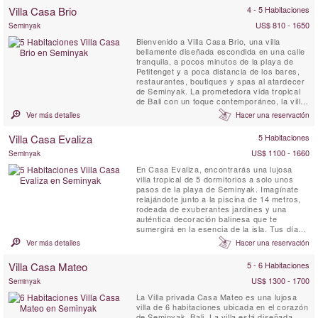
un spa privado con jacuzzi y ducha; una
Villa Casa Brio
4 - 5 Habitaciones
sala de estar con sala de medios con
biblioteca ...
US$ 810 - 1650
Seminyak
Bienvenido a Villa Casa Brio, una villa
bellamente diseñada escondida en una calle
tranquila, a pocos minutos de la playa de
Petitenget y a poca distancia de los bares,
restaurantes, boutiques y spas al atardecer
de Seminyak. La prometedora vida tropical
de Bali con un toque contemporáneo, la villa
ultra espaciosa de cinco dormitorios Casa
Ver más detalles
Hacer una reservación
Brio está diseñada para una vida tranquila y
un entretenimiento fácil, y cuenta con un
Villa Casa Evaliza
5 Habitaciones
equipo completo de personal. Con un
enorme ...
US$ 1100 - 1660
Seminyak
En Casa Evaliza, encontrarás una lujosa
villa tropical de 5 dormitorios a solo unos
pasos de la playa de Seminyak. Imagínate
relajándote junto a la piscina de 14 metros,
rodeada de exuberantes jardines y una
auténtica decoración balinesa que te
sumergirá en la esencia de la isla. Tus días
comienzan con el desayuno preparado por
Ver más detalles
Hacer una reservación
un equipo dedicado de personal y pueden
desarrollarse con cualquier cosa, desde
Villa Casa Mateo
5 - 6 Habitaciones
descansar en el bar junto a la piscina hasta
explorar los vibrantes ...
US$ 1300 - 1700
Seminyak
La Villa privada Casa Mateo es una lujosa
villa de 6 habitaciones ubicada en el corazón
de Seminyak, Bali. La villa está diseñada