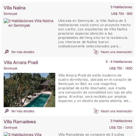
australianos para adaptarse a familias y
Villa Nalina
3 Habitaciones
amigos que buscan la villa perfecta en Bali,
ubicada ...
US$ 700 - 900
Seminyak
Ubicada en Seminyak, la Villa Nalina de 3
habitaciones nació como un proyecto hecho
con cariño. Los arquitectos de Villa Nalina
prestaron especial atención a las
propiedades del feng shui en la residencia.
Los interiores de Nalina fueron
cuidadosamente seleccionados para
destacar diversas influencias autóctonas,
Ver más detalles
Hacer una reservación
tales como los jarrones de cerámica china y
las grandes estatuas de piedra hindúes y
Villa Amara Pradi
3 - 4 Habitaciones
budistas en la zona del jardín. El uso de
materiales orgánicos locales es ...
US$ 750 - 1650
Seminyak
Villa Amara Pradi de estilo moderno de
cuatro dormitorios, ubicada en el corazón de
Seminyak en Bali, es una magnífica
propiedad de estilo diseñador, que irradia
una sensación de comodidad con lujo de alta
gama. Al entrar, será recibido por amplios
espacios y un diseño de planta abierta, ideal
para pasar un rato relajante con sus seres
queridos. Los interiores balineses terrosos
Ver más detalles
Hacer una reservación
se combinan con diseños modernos.
Distribuida en 2 niveles, Villa Amara Pradi
Villa Ramadewa
3 Habitaciones
ofrece áreas de ...
US$ 720 - 1310
Seminyak
Villa Ramadewa se compone de 3 suites