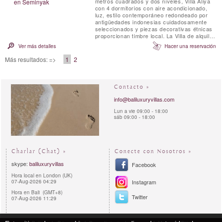
metros cuadrados y dos niveles, Villa Aliya
con 4 dormitorios con aire acondicionado,
luz, estilo contemporáneo redondeado por
antigüedades indonesias cuidadosamente
seleccionados y piezas decorativas étnicas
proporcionan timbre local. La Villa de alquiler
privado tiene generosos espacios abiertos
Ver más detalles
Hacer una reservación
que fluyen entre sí que fueron diseñados
para captar la brisa y le permitirá disfrutar
Más resultados: =>
1
2
de lo mejor de la vida tropical.
Contacto »
info@baliluxuryvillas.com
Lun a vie 09:00 - 18:00
sáb 09:00 - 18:00
Charlar (Chat) »
Conecte con Nosotros »
skype:
baliluxuryvillas
Facebook
Hora local en London (UK)
07-Aug-2026 04:29
Instagram
Hora en Bali (GMT+8)
Twitter
07-Aug-2026 11:29