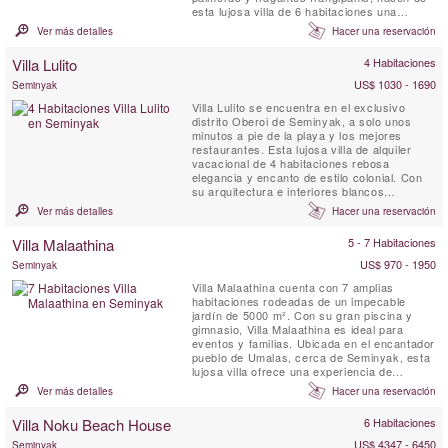
esta lujosa villa de 6 habitaciones una
residencia inconfundiblemente balinesa.
Ver más detalles
Hacer una reservación
Hospedarse en la Villa Sayang d’Amour es
como entrar en las páginas de un fascinante
Villa Lulito
4 Habitaciones
cuento de Las Mil y Una Noches.
US$ 1030 - 1690
Seminyak
Villa Lulito se encuentra en el exclusivo
distrito Oberoi de Seminyak, a solo unos
minutos a pie de la playa y los mejores
restaurantes. Esta lujosa villa de alquiler
vacacional de 4 habitaciones rebosa
elegancia y encanto de estilo colonial. Con
su arquitectura e interiores blancos
impecables, Villa Lulito es el refugio perfecto
Ver más detalles
Hacer una reservación
en Bali para disfrutar de unas vacaciones
inolvidables con familiares y amigos.
Villa Malaathina
5 - 7 Habitaciones
US$ 970 - 1950
Seminyak
Villa Malaathina cuenta con 7 amplias
habitaciones rodeadas de un impecable
jardín de 5000 m². Con su gran piscina y
gimnasio, Villa Malaathina es ideal para
eventos y familias. Ubicada en el encantador
pueblo de Umalas, cerca de Seminyak, esta
lujosa villa ofrece una experiencia de
realeza en un entorno sereno y bellamente
Ver más detalles
Hacer una reservación
diseñado.
Villa Noku Beach House
6 Habitaciones
US$ 4347 - 6450
Seminyak