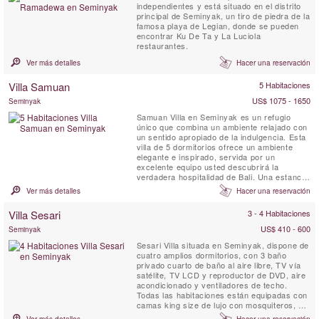
independientes y está situado en el distrito
principal de Seminyak, un tiro de piedra de la
famosa playa de Legian, donde se pueden
encontrar Ku De Ta y La Luciola
restaurantes.
Ver más detalles
Hacer una reservación
Villa Samuan
5 Habitaciones
US$ 1075 - 1650
Seminyak
Samuan Villa en Seminyak es un refugio
único que combina un ambiente relajado con
un sentido apropiado de la indulgencia. Esta
villa de 5 dormitorios ofrece un ambiente
elegante e inspirado, servida por un
excelente equipo usted descubrirá la
verdadera hospitalidad de Bali. Una estancia
en Villa Samuan ayudarle a descansar el
Ver más detalles
Hacer una reservación
alma y la mente con facilidad y comodidad.
La villa está decorada como un encuentro
Villa Sesari
3 - 4 Habitaciones
entre Oriente y Occidente. Rodeado por la
exuberante vegetación ...
US$ 410 - 600
Seminyak
Sesari Villa situada en Seminyak, dispone de
cuatro amplios dormitorios, con 3 baño
privado cuarto de baño al aire libre, TV vía
satélite, TV LCD y reproductor de DVD, aire
acondicionado y ventiladores de techo.
Todas las habitaciones están equipadas con
camas king size de lujo con mosquiteros, y
están decoradas con gusto, con grandes