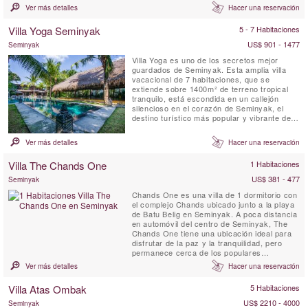
para que familias o amigos la compartan y
Ver más detalles
Hacer una reservación
disfruten. Entre sus servicios se incluyen
desayuno diario, WiFi gratuito, habitaciones
Villa Yoga Seminyak
5 - 7 Habitaciones
con aire acondicionado, un dormitorio infantil
con literas, personal ...
US$ 901 - 1477
Seminyak
Villa Yoga es uno de los secretos mejor
guardados de Seminyak. Esta amplia villa
vacacional de 7 habitaciones, que se
extiende sobre 1400m² de terreno tropical
tranquilo, está escondida en un callejón
silencioso en el corazón de Seminyak, el
destino turístico más popular y vibrante de
Bali. Un auténtico tesoro escondido, que,
como su nombre indica, es un sueño hecho
Ver más detalles
Hacer una reservación
realidad para los yoguis y yoguinis que
buscan un retiro de yoga en la Isla de los
Villa The Chands One
1 Habitaciones
Dioses. Esta villa en ...
US$ 381 - 477
Seminyak
Chands One es una villa de 1 dormitorio con
el complejo Chands ubicado junto a la playa
de Batu Belig en Seminyak. A poca distancia
en automóvil del centro de Seminyak, The
Chands One tiene una ubicación ideal para
disfrutar de la paz y la tranquilidad, pero
permanece cerca de los populares
restaurantes, boutiques y cafeterías. Esta
Ver más detalles
Hacer una reservación
villa de 1 dormitorio ofrece una escapada
romántica y relajante para sus vacaciones
Villa Atas Ombak
5 Habitaciones
tropicales con piscina privada y cocina
americana.
US$ 2210 - 4000
Seminyak