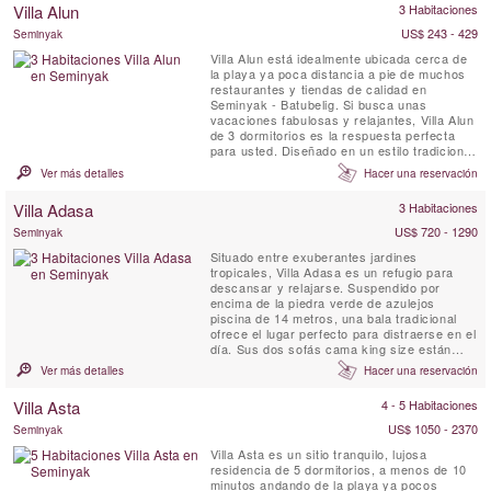
Villa Alun
3 Habitaciones
buscan la mejor propiedad de destino de
vacaciones. Living y ...
US$ 243 - 429
Seminyak
Villa Alun está idealmente ubicada cerca de
la playa ya poca distancia a pie de muchos
restaurantes y tiendas de calidad en
Seminyak - Batubelig. Si busca unas
vacaciones fabulosas y relajantes, Villa Alun
de 3 dormitorios es la respuesta perfecta
para usted. Diseñado en un estilo tradicional
de pabellón balinés, Villa Alun cuenta con
Ver más detalles
Hacer una reservación
líneas limpias y contemporáneas y
hermosos jardines tropicales y fuentes de
Villa Adasa
3 Habitaciones
agua.
US$ 720 - 1290
Seminyak
Situado entre exuberantes jardines
tropicales, Villa Adasa es un refugio para
descansar y relajarse. Suspendido por
encima de la piedra verde de azulejos
piscina de 14 metros, una bala tradicional
ofrece el lugar perfecto para distraerse en el
día. Sus dos sofás cama king size están
generosamente decoradas con cojines, ideal
Ver más detalles
Hacer una reservación
para un masaje o un almuerzo o cena para
dos. Cerca de una terraza privada de la
Villa Asta
4 - 5 Habitaciones
azotea ofrece un retiro tranquilo para tomar
el sol o lugar tranquilo para...
US$ 1050 - 2370
Seminyak
Villa Asta es un sitio tranquilo, lujosa
residencia de 5 dormitorios, a menos de 10
minutos andando de la playa ya pocos