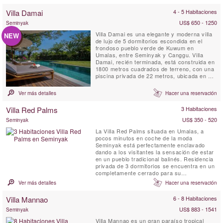
Villa Damai
4 - 5 Habitaciones
US$ 650 - 1250
Seminyak
Villa Damai es una elegante y moderna villa
NEW
de lujo de 5 dormitorios escondida en el
frondoso pueblo verde de Kuwum en
Umalas, entre Seminyak y Canggu. Villa
Damai, recién terminada, está construida en
1800 metros cuadrados de terreno, con una
piscina privada de 22 metros, ubicada en un
amplio jardín. Está rodeado de jardines
tropicales con vistas a los arrozales
Ver más detalles
Hacer una reservación
naturales. Esta idílica villa de Bali ofrece a
sus huéspedes personal capacitado
Villa Red Palms
3 Habitaciones
profesionalmente a tiempo ...
US$ 350 - 520
Seminyak
La Villa Red Palms situada en Umalas, a
pocos minutos en coche de la moda
Seminyak está perfectamente enclavado
dando a los visitantes la sensación de estar
en un pueblo tradicional balinés. Residencia
privada de 3 dormitorios se encuentra en un
completamente cerrado para su
conveniencia y complejo de seguridad. Las
Ver más detalles
Hacer una reservación
tres suites de la villa disponen de baño y un
douvche al aire libre. Pantallas planes están
Villa Mannao
6 - 8 Habitaciones
disponibles en todas las habitaciones y
tienen vistas a la selva o ...
US$ 883 - 1541
Seminyak
Villa Mannao es un gran paraíso tropical