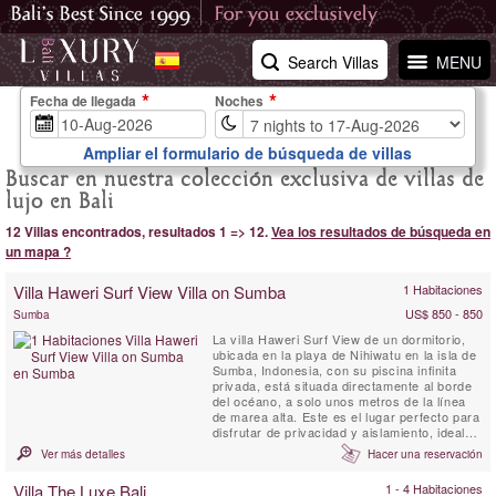
Search Villas
MENU
Fecha de llegada
Noches
Ampliar el formulario de búsqueda de villas
Buscar en nuestra colección exclusiva de villas de
lujo en Bali
12 Villas encontrados, resultados 1 => 12.
Vea los resultados de búsqueda en
un mapa ?
Villa Haweri Surf View Villa on Sumba
1 Habitaciones
US$ 850 - 850
Sumba
La villa Haweri Surf View de un dormitorio,
ubicada en la playa de Nihiwatu en la isla de
Sumba, Indonesia, con su piscina infinita
privada, está situada directamente al borde
del océano, a solo unos metros de la línea
de marea alta. Este es el lugar perfecto para
disfrutar de privacidad y aislamiento, ideal
para una escapada romántica o una luna de
Ver más detalles
Hacer una reservación
miel. Desde aquí, tendrás una vista directa
de la famosa ola de surf llamada "God’s
Villa The Luxe Bali
1 - 4 Habitaciones
Left", de los 2,5 km de arena blanca de ...