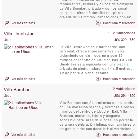
restaurantes, tiendas y clubes de Seminyak.
La Villa Songket, privada y con personal
completo, ofrece 3 dormitorios, piscina
privada de 11 metros, habitaciones con aire
acondicionado y está cuidadosamente
Ver más detalles
Hacer una reservación
decorada con un equilibrio perfecto entre el
estilo tradicional y el confort moderno.
Villa Umah Jae
1 - 2 Habitaciones
US$ 320 - 680
Ubud
La Villa Umah Jae de 2 dormitorios con
personal, ofrece impresionantes vistas,
alojamiento de lujo moderno a solo 15
minutos del centro de Ubud en Bali. La Villa
Umah Jae está equipada con una piscina
privada de piedra natural de 14 x 5 metros,
TV de pantalla plana, canales
internacionales vía satélite, terraza al aire
Ver más detalles
Hacer una reservación
libre con impresionantes vistas, salón y
comedor y cocina totalmente equipada.
Villa Bamboo
1 - 2 Habitaciones
WIFI. Un equipo de personal profesional está
permanentemente en el lugar para ...
US$ 291 - 620
Ubud
Villa Bamboo con 2 dormitorios se encuentra
en una ubicación serena y hermosa a pocos
minutos del centro de Ubud en Bali. Villa
Bamboo, moderna, lujosa y elegante,
accesible para sillas de ruedas, es perfecta
para una celebración íntima, con familiares o
amigos que deseen descubrir el verdadero
Bali. Villa Bamboo está rodeada de terrazas
Ver más detalles
Hacer una reservación
de arroz, cocoteros y exuberante