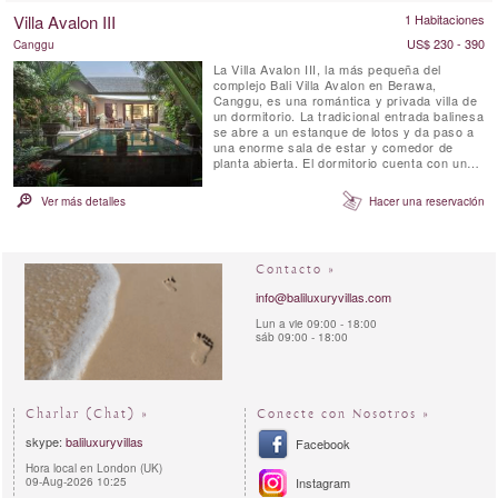
vegetación tropical cerca del pintoresco
Villa Avalon III
1 Habitaciones
pueblo tradicional de Keliki.
US$ 230 - 390
Canggu
La Villa Avalon III, la más pequeña del
complejo Bali Villa Avalon en Berawa,
Canggu, es una romántica y privada villa de
un dormitorio. La tradicional entrada balinesa
se abre a un estanque de lotos y da paso a
una enorme sala de estar y comedor de
planta abierta. El dormitorio cuenta con una
cama tamaño queen y una zona de estar
frente a la piscina de 6 metros y la terraza
Ver más detalles
Hacer una reservación
de la piscina, así como un lujoso baño
privado con una bañera llamativa y un
vestidor. Las comidas ...
Contacto »
info@baliluxuryvillas.com
Lun a vie 09:00 - 18:00
sáb 09:00 - 18:00
Charlar (Chat) »
Conecte con Nosotros »
skype:
baliluxuryvillas
Facebook
Hora local en London (UK)
09-Aug-2026 10:25
Instagram