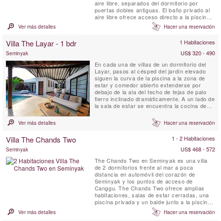
aire libre, separados del dormitorio por
puertas dobles antiguas. El baño privado al
aire libre ofrece acceso directo a la piscina
de 8 metros ubicada dentro del jardín
Ver más detalles
Hacer una reservación
privado. La villa se complementa con una
pequeña cocina tipo estudio. Esta elegante
Villa The Layar - 1 bdr
1 Habitaciones
villa es ideal para una pareja en luna de miel.
Arjuna ...
US$ 320 - 490
Seminyak
En cada una de villas de un dormitorio del
Layar, pasos al césped del jardín elevado
siguen la curva de la piscina a la zona de
estar y comedor abierto extenderse por
debajo de la ala del techo de tejas de palo
fierro inclinado dramáticamente. A un lado de
la sala de estar se encuentra la cocina de
galera triangular, mientras que al otro, en
ángulo debajo de la segunda ala del techo,
Ver más detalles
Hacer una reservación
es el amplio dormitorio y su cuarto de baño
jardín.
Villa The Chands Two
1 - 2 Habitaciones
US$ 468 - 572
Seminyak
The Chands Two en Seminyak es una villa
de 2 dormitorios frente al mar a poca
distancia en automóvil del corazón de
Seminyak y los puntos de acceso de
Canggu. The Chands Two ofrece amplias
habitaciones, salas de estar cerradas, una
piscina privada y un balde junto a la piscina.
A solo unos pasos de la playa, los
Ver más detalles
Hacer una reservación
restaurantes locales y los chiringuitos,