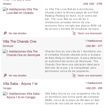
US$ 1320 - 2795
Uluwatu
La Villa The Luxe Bali de 4 dormitorios,
situada sobre la famosa playa de surf Bali
Padang-Padang en Bukit, es el colmo del
lujo. The Luxe Bali es una de las 3
residencias privadas dentro de una
exclusiva finca cerrada que abarca 5000 m2
de terreno y bordea 26 hectáreas de bosque
virgen. Ubicada en lo alto de uno de los
Ver más detalles
Hacer una reservación
mejores acantilados de Bali, la villa ofrece
vistas asombrosas de las olas y las playas
Villa The Chands One
1 Habitaciones
de abajo, la costa de Kuta y Seminyak a lo
lejos y el majestuoso volcán ...
US$ 381 - 477
Seminyak
Chands One es una villa de 1 dormitorio con
el complejo Chands ubicado junto a la playa
de Batu Belig en Seminyak. A poca distancia
en automóvil del centro de Seminyak, The
Chands One tiene una ubicación ideal para
disfrutar de la paz y la tranquilidad, pero
permanece cerca de los populares
restaurantes, boutiques y cafeterías. Esta
Ver más detalles
Hacer una reservación
villa de 1 dormitorio ofrece una escapada
romántica y relajante para sus vacaciones
Villa Saba - Arjuna 1 br
1 Habitaciones
tropicales con piscina privada y cocina
americana.
US$ 225 - 295
Canggu
Villa Saba Arjuna es una acogedora villa de
un dormitorio que forma parte del complejo
SABA, cerca de la playa de Berawa en Bali.
Consta de una sala de estar y comedor al