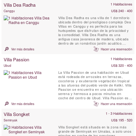
puede pasar días de descanso tomando el
Villa Dea Radha
1 Habitaciones
sol en la playa mientras disfruta de la cocina
local y bebidas frías.
US$ 240 - 400
Canggu
Villa Dea Radha es una villa de 1 dormitorio
ubicada dentro del prestigioso complejo Dea
Villas en Canggu y es perfecta para los
huéspedes que disfrutan de la privacidad y
la comodidad. Villa Dea Radha es una
antigua casa javanesa de madera, ubicada
dentro de un romántico jardín acuático.
Radha fue desmontada y transportada
Ver más detalles
Hacer una reservación
desde un pequeño pueblo en el centro de
Java, famoso por su carpintería
Villa Passion
1 Habitaciones
intrincadamente tallada. La piscina privada
de forma libre está rodeada por un ...
US$ 320 - 400
Ubud
La Villa Passion de una habitación en Ubud
está rodeada de arrozales en terrazas,
cocoteros y exuberante vegetación tropical
a las afueras del pueblo verde de Keliki. Villa
Passion se encuentra en una ubicación
serena y hermosa a pocos minutos en
coche del centro de Ubud. Villa Passion es
una villa romántica, lujosa y elegante, ideal
Ver más detalles
Hacer una reservación
para una luna de miel de ensueño o tal vez
una pequeña familia en busca de la
Villa Songket
1 - 3 Habitaciones
perfección.
US$ 195 - 520
Seminyak
Villa Songket está situada en la zona más
grande de Seminyak en Umalas, a solo unos
minutos en coche de los populares