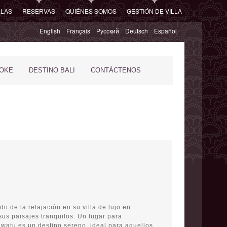
LLAS
RESERVAS
QUIÉNES SOMOS
GESTIÓN DE VILLA
English
Français
Русский
Deutsch
Español
POKE
DESTINO BALI
CONTÁCTENOS
do de la relajación en su villa de lujo en
us paisajes tranquilos. Un lugar para
uwatu es un destino sereno, ideal para aquellos