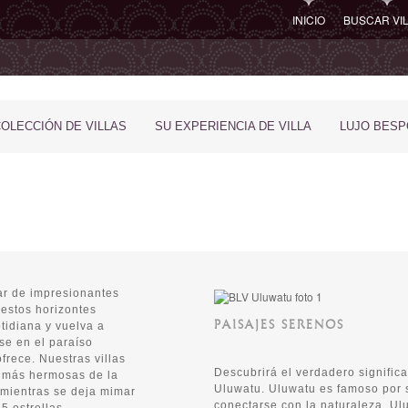
INICIO
BUSCAR VI
COLECCIÓN DE VILLAS
SU EXPERIENCIA DE VILLA
LUJO BES
tar de impresionantes
 estos horizontes
PAISAJES SERENOS
tidiana y vuelva a
se en el paraíso
ofrece. Nuestras villas
Descubrirá el verdadero significa
s más hermosas de la
Uluwatu. Uluwatu es famoso por s
 mientras se deja mimar
conectarse con la naturaleza, Ul