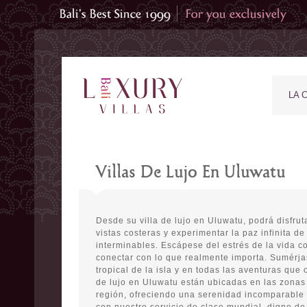
LA 
Villas De Lujo En Uluwatu
Desde su villa de lujo en Uluwatu, podrá disfru
vistas costeras y experimentar la paz infinita de
interminables. Escápese del estrés de la vida co
conectar con lo que realmente importa. Sumérja
tropical de la isla y en todas las aventuras que 
de lujo en Uluwatu están ubicadas en las zona
región, ofreciendo una serenidad incomparable