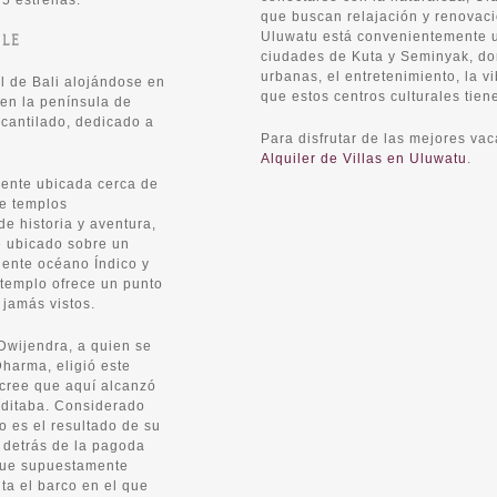
5 estrellas.
que buscan relajación y renovació
Uluwatu está convenientemente ub
LE
ciudades de Kuta y Seminyak, don
urbanas, el entretenimiento, la v
ual de Bali alojándose en
que estos centros culturales tien
 en la península de
acantilado, dedicado a
Para disfrutar de las mejores va
Alquiler de Villas en Uluwatu
.
mente ubicada cerca de
ve templos
de historia y aventura,
e ubicado sobre un
iente océano Índico y
 templo ofrece un punto
 jamás vistos.
wijendra, a quien se
Dharma, eligió este
 cree que aquí alcanzó
editaba. Considerado
o es el resultado de su
 detrás de la pagoda
 que supuestamente
ta el barco en el que