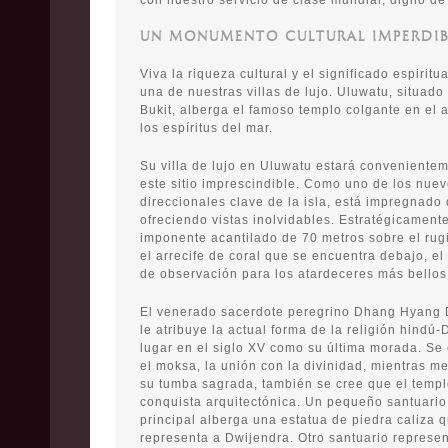
con nuestro servicio de clase mundial, digno de 
UN MONUMENTO CULTURAL IMPERDIB
Viva la riqueza cultural y el significado espirit
una de nuestras villas de lujo. Uluwatu, situado
Bukit, alberga el famoso templo colgante en el 
los espíritus del mar.
Su villa de lujo en Uluwatu estará conveniente
este sitio imprescindible. Como uno de los nue
direccionales clave de la isla, está impregnado 
ofreciendo vistas inolvidables. Estratégicament
imponente acantilado de 70 metros sobre el rug
el arrecife de coral que se encuentra debajo, el
de observación para los atardeceres más bellos
El venerado sacerdote peregrino Dhang Hyang D
le atribuye la actual forma de la religión hindú-
lugar en el siglo XV como su última morada. Se
el moksa, la unión con la divinidad, mientras m
su tumba sagrada, también se cree que el templ
conquista arquitectónica. Un pequeño santuario
principal alberga una estatua de piedra caliza
representa a Dwijendra. Otro santuario represen