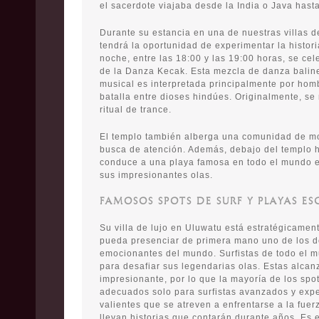
el sacerdote viajaba desde la India o Java hasta 
Durante su estancia en una de nuestras villas d
tendrá la oportunidad de experimentar la histori
noche, entre las 18:00 y las 19:00 horas, se ce
de la Danza Kecak. Esta mezcla de danza balines
musical es interpretada principalmente por hom
batalla entre dioses hindúes. Originalmente, se
ritual de trance.
El templo también alberga una comunidad de m
busca de atención. Además, debajo del templo 
conduce a una playa famosa en todo el mundo en
sus impresionantes olas.
FAMOSOS SPOTS DE SURF Y PLAYAS E
Su villa de lujo en Uluwatu está estratégicamen
pueda presenciar de primera mano uno de los d
emocionantes del mundo. Surfistas de todo el 
para desafiar sus legendarias olas. Estas alca
impresionante, por lo que la mayoría de los spot
adecuados solo para surfistas avanzados y expe
valientes que se atreven a enfrentarse a la fuer
llevan historias que contarán durante años. Es 