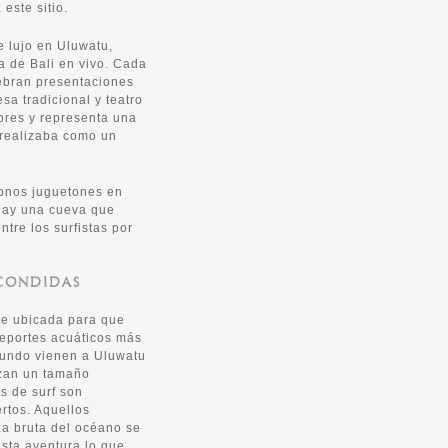
este sitio.
e lujo en Uluwatu,
a de Bali en vivo. Cada
lebran presentaciones
a tradicional y teatro
bres y representa una
 realizaba como un
onos juguetones en
hay una cueva que
tre los surfistas por
SCONDIDAS
te ubicada para que
eportes acuáticos más
mundo vienen a Uluwatu
nzan un tamaño
s de surf son
rtos. Aquellos
za bruta del océano se
esta aventura lo que