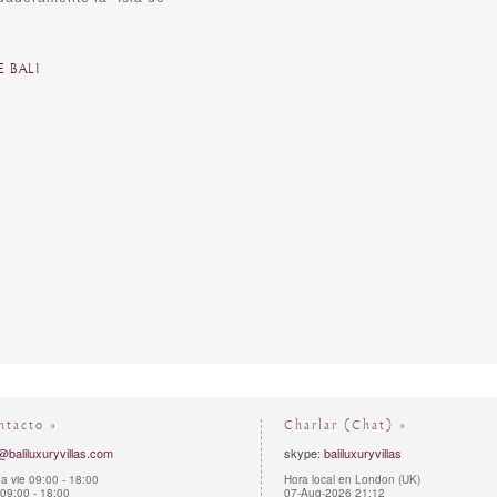
 BALI
ntacto »
Charlar (Chat) »
@baliluxuryvillas.com
skype:
baliluxuryvillas
a vie 09:00 - 18:00
Hora local en London (UK)
09:00 - 18:00
07-Aug-2026 21:12