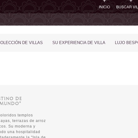
INICIO
BUSCAR VI
COLECCIÓN DE VILLAS
SU EXPERIENCIA DE VILLA
LUJO BES
STINO DE
 MUNDO"
coloridos templos
ayas, terrazas de arroz
icos. Su moderna y
undo una hospitalidad
daderamente la "Isla de