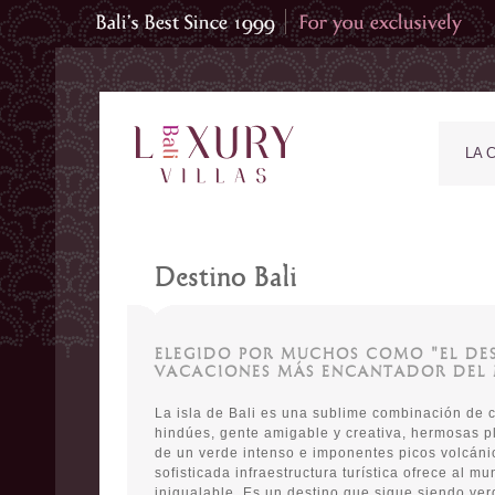
LA 
Destino Bali
ELEGIDO POR MUCHOS COMO "EL DE
VACACIONES MÁS ENCANTADOR DEL
La isla de Bali es una sublime combinación de 
hindúes, gente amigable y creativa, hermosas pl
de un verde intenso e imponentes picos volcán
sofisticada infraestructura turística ofrece al m
inigualable. Es un destino que sigue siendo ver