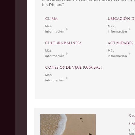
los Dioses".
CLIMA
UBICACIÓN DE
Más
Más
información
información
CULTURA BALINESA
ACTIVIDADES
Más
Más
información
información
CONSEJOS DE VIAJE PARA BALI
Más
información
Co
info
Lun 
sáb 