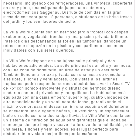
necesario, incluyendo dos refrigeradores, una vinoteca, cubertería
en oro y plata, una máquina de jugos, una cafetera y
electrodomésticos Gaggenau. Disfrute de comidas en la gran
mesa de comedor para 12 personas, disfrutando de la brisa fresca
del jardín y los ventiladores de techo.
La Villa Wolfe cuenta con un hermoso jardín tropical con césped
exuberante, vegetación frondosa y una piscina privada brillante.
Pase los días descansando al sol en las tumbonas, dándose un
refrescante chapuzón en la piscina y compartiendo momentos
inolvidables con sus seres queridos.
La Villa Wolfe dispone de una lujosa suite principal y dos
habitaciones adicionales. La suite principal es amplia y luminosa,
con una zona de dormitorio, un área de estar y un escritorio.
También tiene una terraza privada con una mesa de comedor al
aire libre, sillones y ventiladores. Con vistas a los jardines
tropicales, podrá responder correos electrónicos, ver la Smart TV
de 75” con sonido envolvente y disfrutar del hermoso diseño
moderno con total privacidad y tranquilidad. La habitación está
equipada con una cama emperor super king, cuatro unidades de
aire acondicionado y un ventilador de techo, garantizando el
máximo confort para el descanso. En una esquina del dormitorio
se encuentra una elegante bañera, un vestidor y un espectacular
baño en suite con una ducha tipo lluvia. La Villa Wolfe cuenta con
un sistema de filtración de agua para garantizar que el agua se
mantenga siempre limpia y suave. La terraza de la habitación, con
una mesa, sillones y ventiladores, es el lugar perfecto para
disfrutar de la vista a los jardines por la mañana.