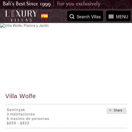
Search Villas
MENU
Villa Wolfe
Seminyak
3
Habitaciones
6 maximo de personas
$659 - $823