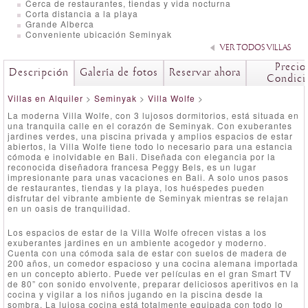
Cerca de restaurantes, tiendas y vida nocturna
Corta distancia a la playa
Grande Alberca
Conveniente ubicación Seminyak
VER TODOS VILLAS
Precio
Descripción
Galería de fotos
Reservar ahora
Condici
Villas en Alquiler
>
Seminyak
>
Villa Wolfe
>
La moderna Villa Wolfe, con 3 lujosos dormitorios, está situada en
una tranquila calle en el corazón de Seminyak. Con exuberantes
jardines verdes, una piscina privada y amplios espacios de estar
abiertos, la Villa Wolfe tiene todo lo necesario para una estancia
cómoda e inolvidable en Bali. Diseñada con elegancia por la
reconocida diseñadora francesa Peggy Bels, es un lugar
impresionante para unas vacaciones en Bali. A solo unos pasos
de restaurantes, tiendas y la playa, los huéspedes pueden
disfrutar del vibrante ambiente de Seminyak mientras se relajan
en un oasis de tranquilidad.
Los espacios de estar de la Villa Wolfe ofrecen vistas a los
exuberantes jardines en un ambiente acogedor y moderno.
Cuenta con una cómoda sala de estar con suelos de madera de
200 años, un comedor espacioso y una cocina alemana importada
en un concepto abierto. Puede ver películas en el gran Smart TV
de 80” con sonido envolvente, preparar deliciosos aperitivos en la
cocina y vigilar a los niños jugando en la piscina desde la
sombra. La lujosa cocina está totalmente equipada con todo lo