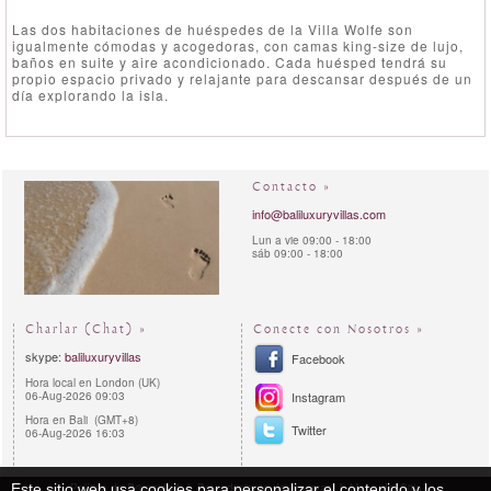
Las dos habitaciones de huéspedes de la Villa Wolfe son
igualmente cómodas y acogedoras, con camas king-size de lujo,
baños en suite y aire acondicionado. Cada huésped tendrá su
propio espacio privado y relajante para descansar después de un
día explorando la isla.
Contacto »
info@baliluxuryvillas.com
Lun a vie 09:00 - 18:00
sáb 09:00 - 18:00
Charlar (Chat) »
Conecte con Nosotros »
skype:
baliluxuryvillas
Facebook
Hora local en London (UK)
06-Aug-2026 09:03
Instagram
Hora en Bali (GMT+8)
Twitter
06-Aug-2026 16:03
Política de Privacidad
Procedimiento de reservas
Mapa del Sitio
Este sitio web usa cookies para personalizar el contenido y los