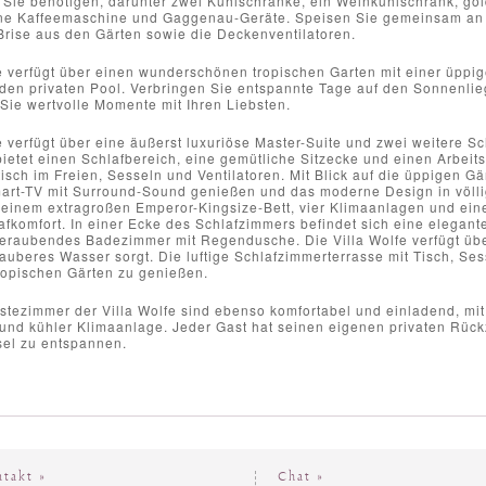
 Sie benötigen, darunter zwei Kühlschränke, ein Weinkühlschrank, gol
ine Kaffeemaschine und Gaggenau-Geräte. Speisen Sie gemeinsam an
Brise aus den Gärten sowie die Deckenventilatoren.
fe verfügt über einen wunderschönen tropischen Garten mit einer üppi
nden privaten Pool. Verbringen Sie entspannte Tage auf den Sonnenlie
Sie wertvolle Momente mit Ihren Liebsten.
e verfügt über eine äußerst luxuriöse Master-Suite und zwei weitere Sc
bietet einen Schlafbereich, eine gemütliche Sitzecke und einen Arbeit
isch im Freien, Sesseln und Ventilatoren. Mit Blick auf die üppigen G
mart-TV mit Surround-Sound genießen und das moderne Design in völli
 einem extragroßen Emperor-Kingsize-Bett, vier Klimaanlagen und eine
afkomfort. In einer Ecke des Schlafzimmers befindet sich eine elega
eraubendes Badezimmer mit Regendusche. Die Villa Wolfe verfügt über 
uberes Wasser sorgt. Die luftige Schlafzimmerterrasse mit Tisch, Sess
ropischen Gärten zu genießen.
stezimmer der Villa Wolfe sind ebenso komfortabel und einladend, mit
nd kühler Klimaanlage. Jeder Gast hat seinen eigenen privaten Rück
sel zu entspannen.
ntakt »
Chat »