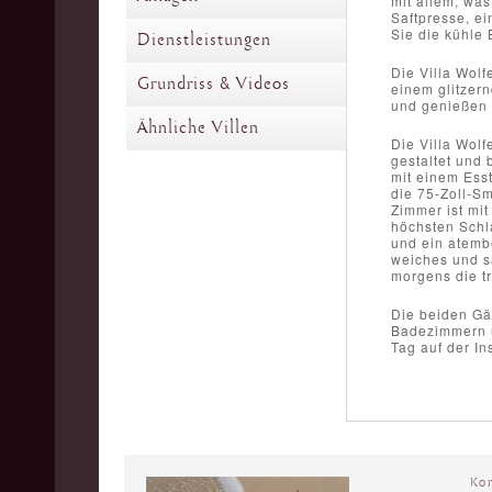
mit allem, was
Saftpresse, e
Sie die kühle 
Dienstleistungen
Die Villa Wol
Grundriss & Videos
einem glitzer
und genießen 
Ähnliche Villen
Die Villa Wolf
gestaltet und 
mit einem Esst
die 75-Zoll-S
Zimmer ist mit
höchsten Schl
und ein atemb
weiches und sa
morgens die t
Die beiden Gä
Badezimmern u
Tag auf der In
Ko