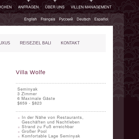
SUCHEN
ANFRAGEN
ÜBER UNS
VILLEN MANAGEMENT
English
Français
Русский
Deutsch
Español
XUS
REISEZIEL BALI
KONTAKT
Villa Wolfe
Seminyak
3
Zimmer
6 Maximale Gäste
$659 - $823
In der Nähe von Restaurants,
Geschäften und Nachtleben
Strand zu Fuß erreichbar
Großer Pool
Komfortable Lage Seminyak