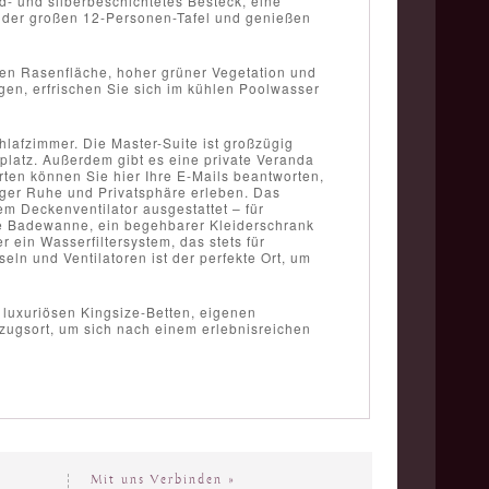
d- und silberbeschichtetes Besteck, eine
 der großen 12-Personen-Tafel und genießen
gen Rasenfläche, hoher grüner Vegetation und
gen, erfrischen Sie sich im kühlen Poolwasser
hlafzimmer. Die Master-Suite ist großzügig
splatz. Außerdem gibt es eine private Veranda
ärten können Sie hier Ihre E-Mails beantworten,
ger Ruhe und Privatsphäre erleben. Das
m Deckenventilator ausgestattet – für
nte Badewanne, ein begehbarer Kleiderschrank
ein Wasserfiltersystem, das stets für
eln und Ventilatoren ist der perfekte Ort, um
 luxuriösen Kingsize-Betten, eigenen
zugsort, um sich nach einem erlebnisreichen
Mit uns Verbinden »