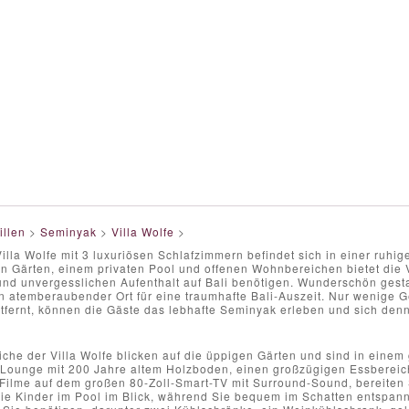
illen
>
Seminyak
>
Villa Wolfe
>
lla Wolfe mit 3 luxuriösen Schlafzimmern befindet sich in einer ruhi
 Gärten, einem privaten Pool und offenen Wohnbereichen bietet die Vi
und unvergesslichen Aufenthalt auf Bali benötigen. Wunderschön gesta
ein atemberaubender Ort für eine traumhafte Bali-Auszeit. Nur wenige
tfernt, können die Gäste das lebhafte Seminyak erleben und sich den
he der Villa Wolfe blicken auf die üppigen Gärten und sind in einem 
 Lounge mit 200 Jahre altem Holzboden, einen großzügigen Essbereich
Filme auf dem großen 80-Zoll-Smart-TV mit Surround-Sound, bereiten 
ie Kinder im Pool im Blick, während Sie bequem im Schatten entspanne