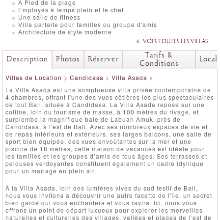
A Pied de la plage
Employés à temps plein et le chef
Une salle de fitness
Villa parfaite pour familles ou groupe d'amis
Architecture de style moderne
VOIR TOUTES LES VILLAS
Tarifs &
Description
Photos
Réserver
Local
Conditions
Villas de Location
>
Candidasa
>
Villa Asada
>
La Villa Asada est une somptueuse villa privée contemporaine de
4 chambres, offrant l'une des vues côtières les plus spectaculaires
de tout Bali, située à Candidasa. La Villa Asada repose sur une
colline, loin du tourisme de masse, à 100 mètres du rivage, et
surplombe la magnifique baie de Labuan Amuk, près de
Candidasa, à l'est de Bali. Avec ses nombreux espaces de vie et
de repas intérieurs et extérieurs, ses larges balcons, une salle de
sport bien équipée, des vues envoûtantes sur la mer et une
piscine de 18 mètres, cette maison de vacances est idéale pour
les familles et les groupes d’amis de tous âges. Ses terrasses et
pelouses verdoyantes constituent également un cadre idyllique
pour un mariage en plein air.
À la Villa Asada, loin des lumières vives du sud festif de Bali,
nous vous invitons à découvrir une autre facette de l'île, un secret
bien gardé qui vous enchantera et vous ravira. Ici, nous vous
offrons un point de départ luxueux pour explorer les merveilles
naturelles et culturelles des villages, vallées et plages de l’est de