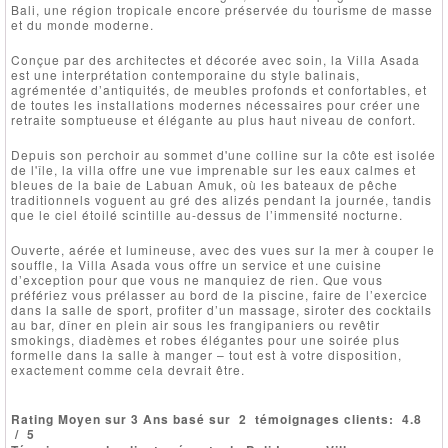
Bali, une région tropicale encore préservée du tourisme de masse
et du monde moderne.
Conçue par des architectes et décorée avec soin, la Villa Asada
est une interprétation contemporaine du style balinais,
agrémentée d’antiquités, de meubles profonds et confortables, et
de toutes les installations modernes nécessaires pour créer une
retraite somptueuse et élégante au plus haut niveau de confort.
Depuis son perchoir au sommet d'une colline sur la côte est isolée
de l'île, la villa offre une vue imprenable sur les eaux calmes et
bleues de la baie de Labuan Amuk, où les bateaux de pêche
traditionnels voguent au gré des alizés pendant la journée, tandis
que le ciel étoilé scintille au-dessus de l’immensité nocturne.
Ouverte, aérée et lumineuse, avec des vues sur la mer à couper le
souffle, la Villa Asada vous offre un service et une cuisine
d’exception pour que vous ne manquiez de rien. Que vous
préfériez vous prélasser au bord de la piscine, faire de l’exercice
dans la salle de sport, profiter d’un massage, siroter des cocktails
au bar, dîner en plein air sous les frangipaniers ou revêtir
smokings, diadèmes et robes élégantes pour une soirée plus
formelle dans la salle à manger – tout est à votre disposition,
exactement comme cela devrait être.
Rating Moyen sur 3 Ans basé sur
2
témoignages clients:
4.8
/
5