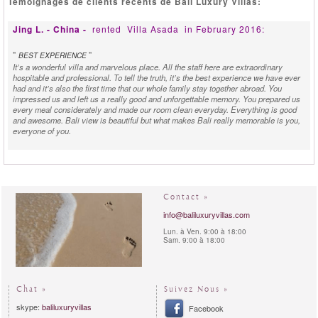
Témoignages de clients récents de Bali Luxury Villas:
Jing L. - China -
rented
Villa Asada
in February 2016:
"
"
BEST EXPERIENCE
It’s a wonderful villa and marvelous place. All the staff here are extraordinary
hospitable and professional. To tell the truth, it’s the best experience we have ever
had and it’s also the first time that our whole family stay together abroad. You
impressed us and left us a really good and unforgettable memory. You prepared us
every meal considerately and made our room clean everyday. Everything is good
and awesome. Bali view is beautiful but what makes Bali really memorable is you,
everyone of you.
Contact »
info@baliluxuryvillas.com
Lun. à Ven. 9:00 à 18:00
Sam. 9:00 à 18:00
Chat »
Suivez Nous »
skype:
baliluxuryvillas
Facebook