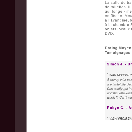
La salle de ba
de toilettes. 
qui longe - me
en flèche. Meu
à l'avant meub
à la chambre 
objets locaux 
DVD.
Rating Moyen
Témoignages d
Simon J. - U
"
WAS DEFINITLY
A lovely villa to
are tastefully dec
Can easily get in
and the villa kin
worth it. Can't w
Robyn C. - A
"
VIEW FROM BA
We loved the Vill
at sunset was am