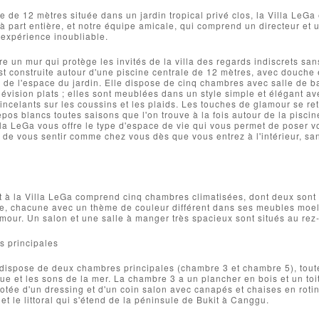
e de 12 mètres située dans un jardin tropical privé clos, la Villa LeGa 
 part entière, et notre équipe amicale, qui comprend un directeur et 
expérience inoubliable.
e un mur qui protège les invités de la villa des regards indiscrets sans
t construite autour d'une piscine centrale de 12 mètres, avec douche e
 de l'espace du jardin. Elle dispose de cinq chambres avec salle de ba
lévision plats ; elles sont meublées dans un style simple et élégant a
incelants sur les coussins et les plaids. Les touches de glamour se r
repos blancs toutes saisons que l'on trouve à la fois autour de la pisci
lla LeGa vous offre le type d'espace de vie qui vous permet de poser
t de vous sentir comme chez vous dès que vous entrez à l'intérieur, san
à la Villa LeGa comprend cinq chambres climatisées, dont deux sont si
ge, chacune avec un thème de couleur différent dans ses meubles moell
mour. Un salon et une salle à manger très spacieux sont situés au re
 principales
dispose de deux chambres principales (chambre 3 et chambre 5), toute
ue et les sons de la mer. La chambre 3 a un plancher en bois et un toit
otée d'un dressing et d'un coin salon avec canapés et chaises en rotin
 et le littoral qui s'étend de la péninsule de Bukit à Canggu.