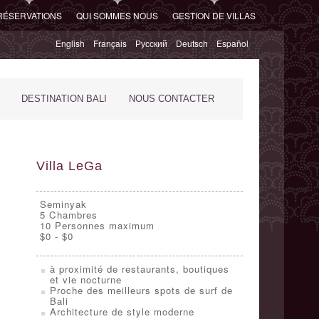
RÉSERVATIONS
QUI SOMMES NOUS
GESTION DE VILLAS
English
Français
Русский
Deutsch
Español
DESTINATION BALI
NOUS CONTACTER
Villa LeGa
Seminyak
5
Chambres
10 Personnes maximum
$0 - $0
à proximité de restaurants, boutiques
et vie nocturne
Proche des meilleurs spots de surf de
Bali
Architecture de style moderne