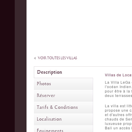
VOIR TOUTES LES VILLAS
Description
Villas de Loca
La Villa LeGa 
Photos
l'océan Indien
pour être à la
Réserver
deux terrasses
La villa est li
Tarifs & Conditions
propose une ca
et d'autres of
Localisation
chauds de Semi
luxueuse propr
Bali un accès 
Équipements