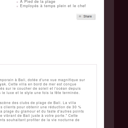
A Pied de la plage
Employés à temps plein et le chef
mporain à Bali, dotée d'une vue magnifique sur
yak. Cette villa en bord de mer est conçue
és sur le coucher de soleil et l'océan depuis
 luxe et le style une fois la fête terminée.
a scène des clubs de plage de Bali. La villa
es clients pour obtenir une réduction de 30 %
la plage du glamour et du faste d'autres points
vibrant de Bali juste à votre porte." Cette
ts souhaitant profiter de la vie nocturne de