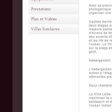
Avec sa piscin
Prestations
photogénique à
organiser une 
Plan et Videos
Cachée derrièr
deux étages es
Villas Similaires
majeure partie
d'écrans de té
des accents ét
et les lits de 
l'océan. La Vi
sur la plage e
goût.
Hébergement
L'hébergement 
autres à l'éta
attenantes gla
Deux chambres
La Villa LeGa 
maximiser la v
baldaquin et d
l'océan Indien