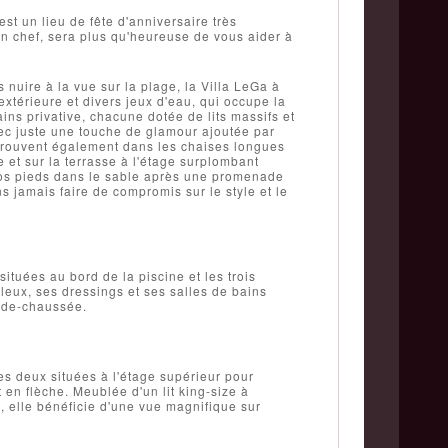
est un lieu de fête d'anniversaire très
un chef, sera plus qu'heureuse de vous aider à
 nuire à la vue sur la plage, la Villa LeGa à
xtérieure et divers jeux d'eau, qui occupe la
ins privative, chacune dotée de lits massifs et
vec juste une touche de glamour ajoutée par
etrouvent également dans les chaises longues
ne et sur la terrasse à l'étage surplombant
 vos pieds dans le sable après une promenade
s jamais faire de compromis sur le style et le
tuées au bord de la piscine et les trois
eux, ses dressings et ses salles de bains
z-de-chaussée.
s deux situées à l'étage supérieur pour
 en flèche. Meublée d'un lit king-size à
, elle bénéficie d'une vue magnifique sur