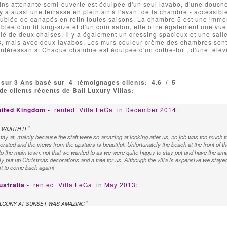
ins attenante semi-ouverte est équipée d'un seul lavabo, d'une douche à
Il y a aussi une terrasse en plein air à l'avant de la chambre - accessib
ublée de canapés en rotin toutes saisons. La chambre 5 est une immen
blée d'un lit king-size et d'un coin salon, elle offre également une vue 
lé de deux chaises. Il y a également un dressing spacieux et une salle 
3, mais avec deux lavabos. Les murs couleur crème des chambres sont 
intéressants. Chaque chambre est équipée d'un coffre-fort, d'une télévis
 sur 3 Ans basé sur
4
témoignages clients:
4.6
/
5
e clients récents de Bali Luxury Villas:
nited Kingdom -
rented
Villa LeGa
in December 2014:
"
 WORTH IT
 stay at, mainly because the staff were so amazing at looking after us, no job was too muc
orated and the views from the upstairs is beautiful. Unfortunately the beach at the front of the
to the main town, not that we wanted to as we were quite happy to stay put and have the a
dly put up Christmas decorations and a tree for us. Although the villa is expensive we stayed
ait to come back again!
ustralia -
rented
Villa LeGa
in May 2013:
"
LCONY AT SUNSET WAS AMAZING
a and found the staff to be so helpful, discrete and obliging. Could not have faulted the sta
azing and the meals the chef prepared were beautiful. The bedrooms were all huge with g