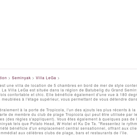
tion
>
Seminyak
>
Villa LeGa
>
est une villa de location de 5 chambres en bord de mer de style conte
. La Villa LeGa est située dans la région de Batubelig du Grand Semin
 fois confortable et chic. Elle bénéficie également d'une vue à 180 degr
 meublées à l'étage supérieur, vous permettant de vous détendre dans le
ttéralement à la porte de Tropicola, l'un des ajouts les plus récents à l
rte de membre du club de plage Tropicola qui peut être utilisée par l
fres (des règles s'appliquent). Vous êtes également à quelques pas de 
nyak tels que Potato Head, W Hotel et Ku De Ta. "Ressentez le rythme 
iété bénéficie d'un emplacement central sensationnel, offrant aux clien
immédiat aux célèbres clubs de plage, bars et restaurants de l'île.