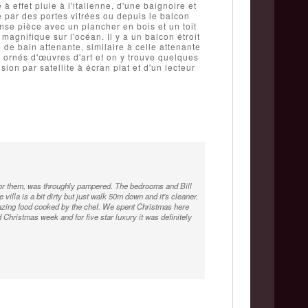
 effet pluie à l'italienne, d'une baignoire et
le par des portes vitrées ou depuis le balcon
se pièce avec un plancher en bois et un toit
magnifique sur l'océan. Il y a un balcon étroit
de bain attenante, similaire à celle attenante
ornés d'œuvres d'art et on y trouve quelques
ion par satellite à écran plat et d'un lecteur
h for them, was throughly pampered. The bedrooms and Bill
 villa is a bit dirty but just walk 50m down and it's cleaner.
mazing food cooked by the chef. We spent Christmas here
 Christmas week and for five star luxury it was definitely
ff who could not do enough for you The view from the balcony
orgeous bathrooms.