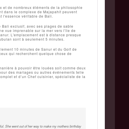
x et de nombreux éléments de la philosophie
nant dans le complexe de Majapahit peuvent
t l'essence véritable de Bali.
e Bali exclusif, avec ses plages de sable
ne vue imprenable sur la mer vers l'île de
Sanur. L'emplacement est à distance presque
atubulan sont à seulement 5 minutes.
ulement 10 minutes de Sanur et du Golf de
r ceux qui recherchent quelque chose de
 manière à pouvoir être louées soit comme deux
pour des mariages ou autres événements telle
mplet et d’un Chef cuisinier, spécialiste de la
pful. She went out of her way to make my mothers birthday