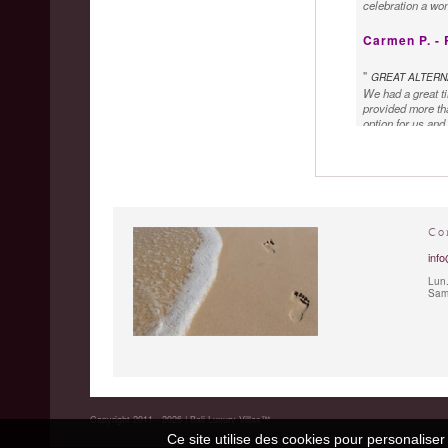
celebration a wo
Carmen P. -
"
GREAT ALTERNA
We had a great tim
provided more tha
option for us and
enjoyed the cook 
We also liked ver
Bali Luxury Villa
service was great
promptly and wit
Co
info
Lun.
Sam.
Copyright 2011 - 2026 | Bali Luxury Villas™
Ce site utilise des cookies pour personaliser