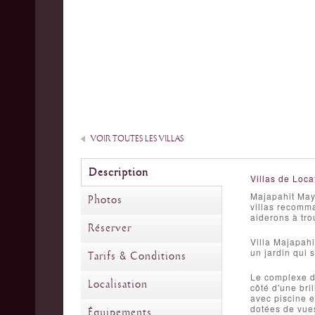
VOIR TOUTES LES VILLAS
Description
Villas de Loca
Majapahit Maya
Photos
villas recomm
aiderons à tro
Réserver
Villa Majapahi
un jardin qui 
Tarifs & Conditions
Le complexe de
Localisation
côté d'une bri
avec piscine e
dotées de vues
Équipements