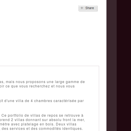
illas, mais nous proposons une large gamme de
oir ce que vous recherchez et nous vous
git d'une villa de 4 chambres caractérisée par
Ce portfolio de villas de repos se retrouve à
rend 2 villas donnant sur absolu front la mer,
 mètre avec platelage en bois. Deux villas
s, des services et des commodités identiques.