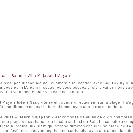
tion
>
Sanur
>
Villa Majapahit Maya
>
 n'est pas disponible actuellement à la location avec Bali Luxury V
andées par BLV parmi lesquelles vous pouvez choisir. Faites-nous sav
uver la villa idéale pour vos vacances à Bali.
t Maya située à Sanur-Ketewell, donne directement sur la plage. Il s'a
s'étend directement sur le bord de mer, avec une terrasse en bois.
 villas « Beach Majapahit » est composé de villas de 4 x 3 chambres. 
llante plage de sable noir de la côte sud-est de Bali. Le complexe comp
t jardin tropical luxuriant qui s'étend directement sur une plage de 14
 sur l'océan se trouvent également sur le site, avec des plans de sol