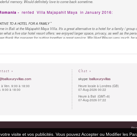
nderful memory. Would definitely love to come back sometime.
 Romania -
rented
Villa Majapahit Maya
in January 2016:
"
TIVE TO A HOTEL FOR A FAMILY
e in Bali at the Majapahit Maya Villa. It's a great alternative to a hotel for a family / grou
n what a five star hotel resort offers: we enjoyed larger space, privacy, as well as the pers
 we thank the manager for putting together a great service. We liked Wayan very much, he 
(I would recommend the seafood barbecue to anyone - and I would appreciate if your cook cou
y much the yoga instructor that you have provided to us, she was a great teacher.
's online chat practically responded instantly to most of our questions, and other answers w
, but also any requests we made post-confirmation, such as the requests for additional ser
h very good suggestions.
ntact »
Chat »
@baliluxuryvillas.com
skype:
baliluxuryvillas
 à Ven. 9:00 à 18:00
Heure locale à Londres (GB)
 9:00 à 18:00
07-Aug-2026 00:22
Heure à Bali (GMT+8)
07-Aug-2026 07:22
Règl
 votre visite et vos publicités. Vous pouvez Accepter ou Modifier les Pa