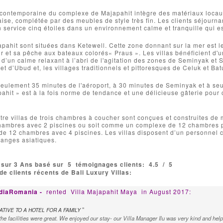
e contemporaine du complexe de Majapahit intègre des matériaux locau
ise, complétée par des meubles de style très fin. Les clients séjour
n service cinq étoiles dans un environnement calme et tranquille qui es
apahit sont situées dans Ketewell. Cette zone donnant sur la mer est l
r et sa pêche aux bateaux colorés« Praus ». Les villas bénéficient d'u
’un calme relaxant à l’abri de l'agitation des zones de Seminyak et 
et d’Ubud et, les villages traditionnels et pittoresques de Celuk et B
 seulement 35 minutes de l'aéroport, à 30 minutes de Seminyak et à se
ahit » est à la fois norme de tendance et une délicieuse gâterie pou
tre villas de trois chambres à coucher sont conçues et construites de
 chambres avec 2 piscines ou soit comme un complexe de 12 chambres 
de 12 chambres avec 4 piscines. Les villas disposent d’un personnel co
langes asiatiques.
 sur 3 Ans basé sur
5
témoignages clients:
4.5
/
5
e clients récents de Bali Luxury Villas:
IndiaRomania -
rented
Villa Majapahit Maya
in August 2017:
"
TIVE TO A HOTEL FOR A FAMILY
he facilities were great. We enjoyed our stay- our Villa Manager Ilu was very kind and hel