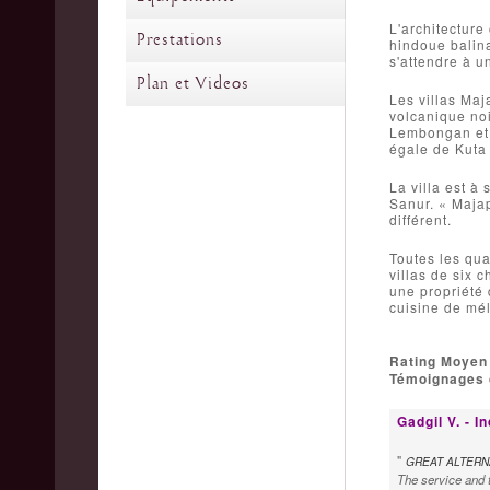
L'architectur
Prestations
hindoue balina
s'attendre à u
Plan et Videos
Les villas Maj
volcanique noi
Lembongan et d
égale de Kuta 
La villa est à
Sanur. « Majap
différent.
Toutes les qua
villas de six
une propriété 
cuisine de mé
Rating Moyen
Témoignages d
Gadgil V. - 
"
GREAT ALTERNA
The service and t