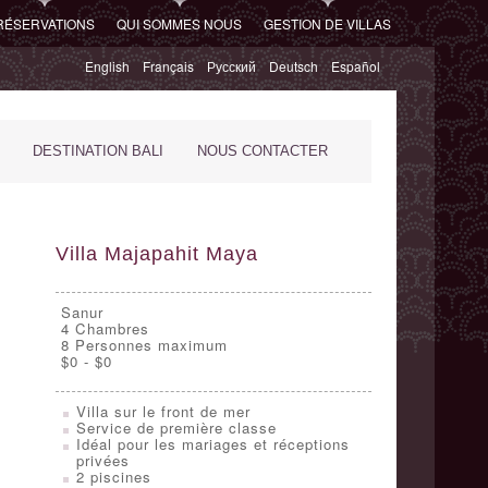
RÉSERVATIONS
QUI SOMMES NOUS
GESTION DE VILLAS
English
Français
Русский
Deutsch
Español
DESTINATION BALI
NOUS CONTACTER
Villa Majapahit Maya
Sanur
4
Chambres
8 Personnes maximum
$0 - $0
Villa sur le front de mer
Service de première classe
Idéal pour les mariages et réceptions
privées
2 piscines