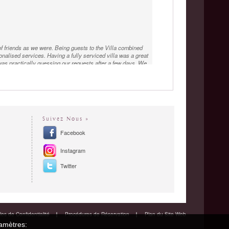
p of friends as we were. Being guests to the Villa combined
onalised services. Having a fully serviced villa was a great
was practically guessing our requests after a few days. We
ld share the garlic / butter / tomato sauce with us...).
ere following shortly. Not only the booking-to-confirmation
vices - yoga, massages, trips, food etc - were responded
Suivez Nous »
Facebook
Instagram
Twitter
es de Confidentialité
Procédures de Réservation
Plan du Site Web
ramètres: