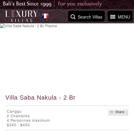
Search Villas
MENU
Villa Saba Nakula - 2 Br
Canggu
2
Chambres
4 Personnes maximum
$340 - $450