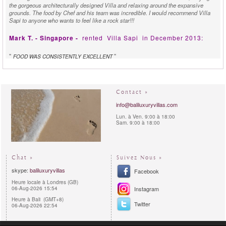
the gorgeous architecturally designed Villa and relaxing around the expansive
grounds. The food by Chef and his team was incredible. I would recommend Villa
Sapi to anyone who wants to feel like a rock star!!!
Mark T. - Singapore -
rented
Villa Sapi
in December 2013:
"
"
FOOD WAS CONSISTENTLY EXCELLENT
We were highly impressed by the overall quality of service during our stay. The
members of staff were good humoured and friendly from the welcome to the
farewell. They were obliging and did their best to accommodate every request
without being obsequious. Housekeeping activities were unobtrusive and went
Contact »
virtually unnoticed, something which never failed to amaze. We managed to enjoy a
peaceful and relaxing getaway without a single hiccup or annoyance as a result. On
info@baliluxuryvillas.com
top of that, the food was consistently excellent across all meals, and dietary
Lun. à Ven. 9:00 à 18:00
requirements were effortlessly met and delivered. The staff, especially the chef,
Sam. 9:00 à 18:00
should be highly commended as they exceeded all expectations and made our stay
at Villa Sapi a truly memorable one.
Chat »
Suivez Nous »
skype:
baliluxuryvillas
Facebook
Heure locale à Londres (GB)
06-Aug-2026 15:54
Instagram
Heure à Bali (GMT+8)
Twitter
06-Aug-2026 22:54