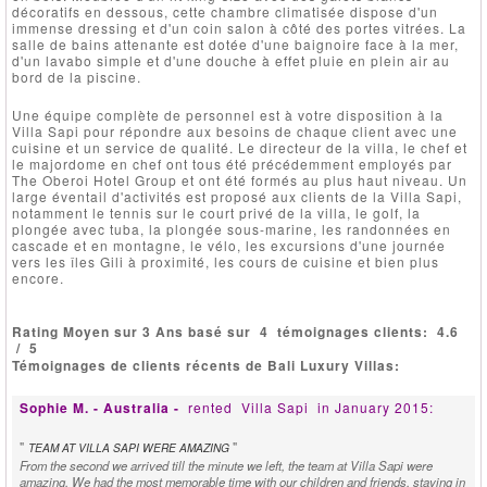
décoratifs en dessous, cette chambre climatisée dispose d'un
immense dressing et d'un coin salon à côté des portes vitrées. La
salle de bains attenante est dotée d'une baignoire face à la mer,
d'un lavabo simple et d'une douche à effet pluie en plein air au
bord de la piscine.
Une équipe complète de personnel est à votre disposition à la
Villa Sapi pour répondre aux besoins de chaque client avec une
cuisine et un service de qualité. Le directeur de la villa, le chef et
le majordome en chef ont tous été précédemment employés par
The Oberoi Hotel Group et ont été formés au plus haut niveau. Un
large éventail d'activités est proposé aux clients de la Villa Sapi,
notamment le tennis sur le court privé de la villa, le golf, la
plongée avec tuba, la plongée sous-marine, les randonnées en
cascade et en montagne, le vélo, les excursions d'une journée
vers les îles Gili à proximité, les cours de cuisine et bien plus
encore.
Rating Moyen sur 3 Ans basé sur
4
témoignages clients:
4.6
/
5
Témoignages de clients récents de Bali Luxury Villas:
Sophie M. - Australia -
rented
Villa Sapi
in January 2015:
"
"
TEAM AT VILLA SAPI WERE AMAZING
From the second we arrived till the minute we left, the team at Villa Sapi were
amazing. We had the most memorable time with our children and friends, staying in