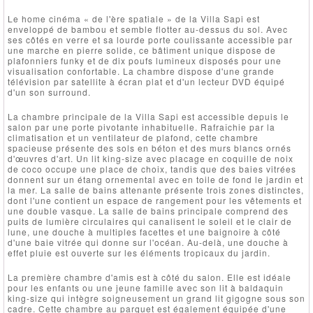
Le home cinéma « de l'ère spatiale » de la Villa Sapi est
enveloppé de bambou et semble flotter au-dessus du sol. Avec
ses côtés en verre et sa lourde porte coulissante accessible par
une marche en pierre solide, ce bâtiment unique dispose de
plafonniers funky et de dix poufs lumineux disposés pour une
visualisation confortable. La chambre dispose d'une grande
télévision par satellite à écran plat et d'un lecteur DVD équipé
d'un son surround.
La chambre principale de la Villa Sapi est accessible depuis le
salon par une porte pivotante inhabituelle. Rafraîchie par la
climatisation et un ventilateur de plafond, cette chambre
spacieuse présente des sols en béton et des murs blancs ornés
d'œuvres d'art. Un lit king-size avec placage en coquille de noix
de coco occupe une place de choix, tandis que des baies vitrées
donnent sur un étang ornemental avec en toile de fond le jardin et
la mer. La salle de bains attenante présente trois zones distinctes,
dont l'une contient un espace de rangement pour les vêtements et
une double vasque. La salle de bains principale comprend des
puits de lumière circulaires qui canalisent le soleil et le clair de
lune, une douche à multiples facettes et une baignoire à côté
d'une baie vitrée qui donne sur l'océan. Au-delà, une douche à
effet pluie est ouverte sur les éléments tropicaux du jardin.
La première chambre d'amis est à côté du salon. Elle est idéale
pour les enfants ou une jeune famille avec son lit à baldaquin
king-size qui intègre soigneusement un grand lit gigogne sous son
cadre. Cette chambre au parquet est également équipée d'une