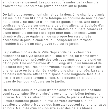
armoire de rangement. Les portes coulissantes de la chambre
s'ouvrent sur une terrasse privée donnant sur le jardin.
De taille et d'agencement similaires, la deuxième chambre d'amis
est meublée d'un lit king-size fabriqué en coquille de noix de coco
qui « flotte » au-dessus d'une mer de galets blancs. Une porte
coulissante s'ouvre sur une salle de bains attenante équipée d'un
meuble-lavabo intégré avec des médiators de guitare colorés et
d'une douche extérieure protégée pour plus d'intimité. Cette
chambre dispose également de sa propre terrasse privée,
accessible depuis la chambre, qui comprend une terrasse
meublée à côté d'un étang avec vue sur le jardin.
Le pavillon d'hôtes de la Villa Sapi abrite deux chambres
climatisées au style urbain chic. L'une d'elles, au même niveau
que le coin salon, présente des sols, des murs et un plafond en
béton poli. Elle est meublée d'un lit king-size, d'un bureau et de
placards intégrés. Des portes vitrées coulissantes s'ouvrent sur
une terrasse en bois abritée à côté d'une piscine privée. La salle
de bains intérieure attenante dispose d'une baignoire face à la
mer et d'un meuble-lavabo simple. Une douche extérieure en «
tuyau de bambou » s'ouvre sur le jardin.
Un escalier dans le pavillon d'hôtes descend vers une chambre
semi-souterraine (5e chambre) avec un toit en béton fortement
incurvé. Malgré sa situation inhabituelle, la pièce est baignée de
lumière naturelle grâce à un mur de verre ouvrant sur une
deuxième piscine privée où des transats reposent sur une terrasse
en bois. Meublée d'un lit king-size avec des galets blancs