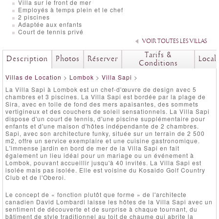
Villa sur le front de mer
Employés à temps plein et le chef
2 piscines
Adaptée aux enfants
Court de tennis privé
VOIR TOUTES LES VILLAS
Tarifs &
Description
Photos
Réserver
Local
Conditions
Villas de Location
>
Lombok
>
Villa Sapi
>
La Villa Sapi à Lombok est un chef-d'œuvre de design avec 5
chambres et 3 piscines. La Villa Sapi est bordée par la plage de
Sira, avec en toile de fond des mers apaisantes, des sommets
vertigineux et des couchers de soleil sensationnels. La Villa Sapi
dispose d'un court de tennis, d'une piscine supplémentaire pour
enfants et d'une maison d'hôtes indépendante de 2 chambres.
Sapi, avec son architecture funky, située sur un terrain de 2 500
m2, offre un service exemplaire et une cuisine gastronomique.
L'immense jardin en bord de mer de la Villa Sapi en fait
également un lieu idéal pour un mariage ou un événement à
Lombok, pouvant accueillir jusqu'à 40 invités. La Villa Sapi est
isolée mais pas isolée. Elle est voisine du Kosaido Golf Country
Club et de l'Oberoi.
Le concept de « fonction plutôt que forme » de l'architecte
canadien David Lombardi laisse les hôtes de la Villa Sapi avec un
sentiment de découverte et de surprise à chaque tournant, du
bâtiment de style traditionnel au toit de chaume qui abrite la