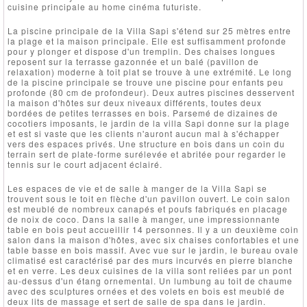
cuisine principale au home cinéma futuriste.
La piscine principale de la Villa Sapi s'étend sur 25 mètres entre
la plage et la maison principale. Elle est suffisamment profonde
pour y plonger et dispose d'un tremplin. Des chaises longues
reposent sur la terrasse gazonnée et un balé (pavillon de
relaxation) moderne à toit plat se trouve à une extrémité. Le long
de la piscine principale se trouve une piscine pour enfants peu
profonde (80 cm de profondeur). Deux autres piscines desservent
la maison d'hôtes sur deux niveaux différents, toutes deux
bordées de petites terrasses en bois. Parsemé de dizaines de
cocotiers imposants, le jardin de la villa Sapi donne sur la plage
et est si vaste que les clients n'auront aucun mal à s'échapper
vers des espaces privés. Une structure en bois dans un coin du
terrain sert de plate-forme surélevée et abritée pour regarder le
tennis sur le court adjacent éclairé.
Les espaces de vie et de salle à manger de la Villa Sapi se
trouvent sous le toit en flèche d'un pavillon ouvert. Le coin salon
est meublé de nombreux canapés et poufs fabriqués en placage
de noix de coco. Dans la salle à manger, une impressionnante
table en bois peut accueillir 14 personnes. Il y a un deuxième coin
salon dans la maison d'hôtes, avec six chaises confortables et une
table basse en bois massif. Avec vue sur le jardin, le bureau ovale
climatisé est caractérisé par des murs incurvés en pierre blanche
et en verre. Les deux cuisines de la villa sont reliées par un pont
au-dessus d'un étang ornemental. Un lumbung au toit de chaume
avec des sculptures ornées et des volets en bois est meublé de
deux lits de massage et sert de salle de spa dans le jardin.