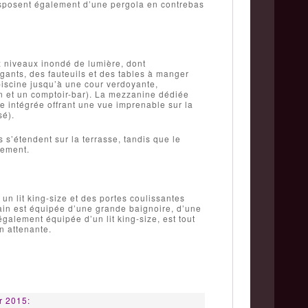
disposent également d’une pergola en contrebas
 niveaux inondé de lumière, dont
égants, des fauteuils et des tables à manger
piscine jusqu’à une cour verdoyante,
in et un comptoir-bar). La mezzanine dédiée
e intégrée offrant une vue imprenable sur la
sé).
 s’étendent sur la terrasse, tandis que le
sement.
un lit king-size et des portes coulissantes
bain est équipée d’une grande baignoire, d’une
galement équipée d’un lit king-size, est tout
n attenante.
r 2015: