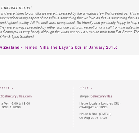
"
 THAT GREETED US
nd were taken to our villa we were impressed by the amazing view that greeted us. This wa
door/outdoor living aspect of the villa is something that we love as this is something that is
and highest quality. All the staff were exceptional. So friendly and genuinely happy to help
 they were always preceded by either a phone call from reception or a call from the gate in
o Seminyak is very handy although the villas are only a 5 minute walk from Eat-Street. Th
 Brian & Lynn Scotland.
ew Zealand -
rented
Villa The Layar 2 bdr
in January 2015:
you very much for a wonderful time in this little oasis The Layar . It was always a pleasure
s beautiful you prepared the food as wonderful it tasted. Thank you as well for an wonderfu
 the best.
ntact »
Chat »
@baliluxuryvillas.com
skype:
baliluxuryvillas
 à Ven. 9:00 à 18:00
Heure locale à Londres (GB)
 9:00 à 18:00
09-Aug-2026 10:26
Heure à Bali (GMT+8)
09-Aug-2026 17:26