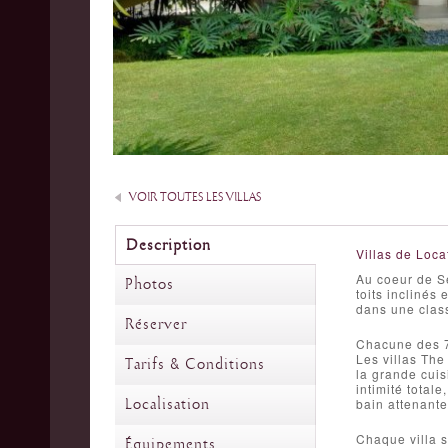
VOIR TOUTES LES VILLAS
Description
Villas de Loca
Au coeur de Se
Photos
toits inclinés 
dans une class
Réserver
Chacune des 7 
Les villas The
Tarifs & Conditions
la grande cuis
intimité totale
Localisation
bain attenante
Chaque villa s
Équipements