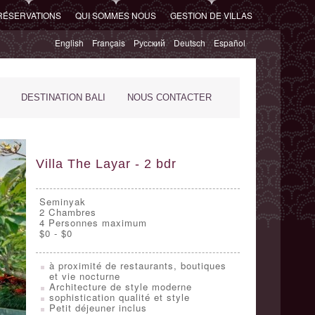
RÉSERVATIONS
QUI SOMMES NOUS
GESTION DE VILLAS
English
Français
Русский
Deutsch
Español
DESTINATION BALI
NOUS CONTACTER
Villa The Layar - 2 bdr
Seminyak
2
Chambres
4 Personnes maximum
$0 - $0
à proximité de restaurants, boutiques
et vie nocturne
Architecture de style moderne
sophistication qualité et style
Petit déjeuner inclus