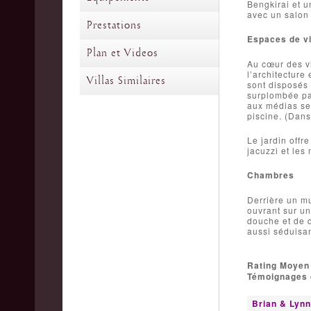
Bengkirai et u
avec un salon 
Prestations
Espaces de v
Plan et Videos
Au cœur des v
l’architecture
Villas Similaires
sont disposés 
surplombée par
aux médias sem
piscine. (Dans
Le jardin offr
jacuzzi et les
Chambres
Derrière un mu
ouvrant sur un
douche et de d
aussi séduisan
Rating Moyen
Témoignages d
Brian & Lynn