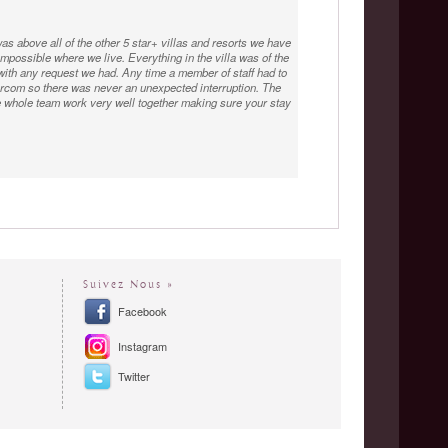
s above all of the other 5 star+ villas and resorts we have
 impossible where we live. Everything in the villa was of the
 with any request we had. Any time a member of staff had to
tercom so there was never an unexpected interruption. The
e whole team work very well together making sure your stay
 to have you around and being a part of our relaxing
l engagement evening, it was unforgettable, thank you again
Suivez Nous »
Facebook
Instagram
Twitter