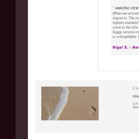
"
AMAZING VIEW
When we arrived a
stayed in. The in
highest standard 
come to the villa
buggy service int
is unforgettable.
Nigel S. - N
"
"
LITTLE OASIS
Dear Guys, thank 
holiday for us. A
and I wish you all
Co
info
Lun.
Sam.