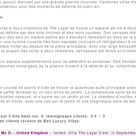
n jacuzzi donnant sur une grande piscine incurvée. Certaines villas 
extérieur pour des moments de détente en plein air.
ie
illas à deux chambres de The Layar se trouve un espace de vie à deux
 est définie par des toits inclinés et des murs courbés. Des canapés él
sur des sols en marbre patiné qui s’étendent librement du bord de la 
 une cuisine ouverte très bien équipée (incluant un réfrigérateur à v
ble flotter au-dessus de la pièce principale, avec une large banquett
 la plupart des villas à deux chambres, cet espace est fermé et climati
e un espace supplémentaire pour se détendre et socialiser. Des transats
 marches immergées de la piscine invitent à la détente et au rafraîchis
r courbé en pierre d’Inde se trouve la spacieuse suite principale avec 
e petite terrasse ou un coin privé du jardin. La somptueuse salle de 
oubles vasques, et s’ouvre sur un jardin privé. La chambre d’invités, é
te et intime, avec une vue sur le jardin et une magnifique salle de bai
 sur 3 Ans basé sur
6
témoignages clients:
4.5
/
5
e clients récents de Bali Luxury Villas:
 Mc D. - United Kingdom -
rented
Villa The Layar 2 bdr
in Septembe