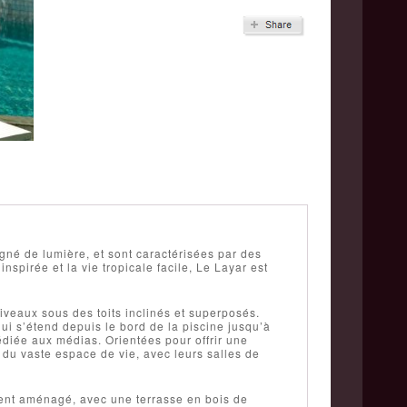
gné de lumière, et sont caractérisées par des
nspirée et la vie tropicale facile, Le Layar est
veaux sous des toits inclinés et superposés.
ui s’étend depuis le bord de la piscine jusqu’à
édiée aux médias. Orientées pour offrir une
re du vaste espace de vie, avec leurs salles de
ment aménagé, avec une terrasse en bois de