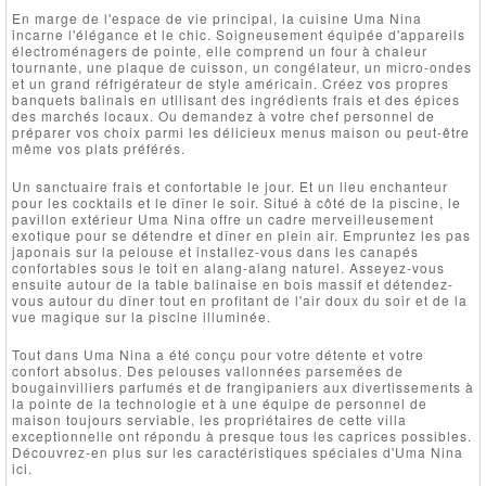
En marge de l'espace de vie principal, la cuisine Uma Nina
incarne l'élégance et le chic. Soigneusement équipée d'appareils
électroménagers de pointe, elle comprend un four à chaleur
tournante, une plaque de cuisson, un congélateur, un micro-ondes
et un grand réfrigérateur de style américain. Créez vos propres
banquets balinais en utilisant des ingrédients frais et des épices
des marchés locaux. Ou demandez à votre chef personnel de
préparer vos choix parmi les délicieux menus maison ou peut-être
même vos plats préférés.
Un sanctuaire frais et confortable le jour. Et un lieu enchanteur
pour les cocktails et le dîner le soir. Situé à côté de la piscine, le
pavillon extérieur Uma Nina offre un cadre merveilleusement
exotique pour se détendre et dîner en plein air. Empruntez les pas
japonais sur la pelouse et installez-vous dans les canapés
confortables sous le toit en alang-alang naturel. Asseyez-vous
ensuite autour de la table balinaise en bois massif et détendez-
vous autour du dîner tout en profitant de l'air doux du soir et de la
vue magique sur la piscine illuminée.
Tout dans Uma Nina a été conçu pour votre détente et votre
confort absolus. Des pelouses vallonnées parsemées de
bougainvilliers parfumés et de frangipaniers aux divertissements à
la pointe de la technologie et à une équipe de personnel de
maison toujours serviable, les propriétaires de cette villa
exceptionnelle ont répondu à presque tous les caprices possibles.
Découvrez-en plus sur les caractéristiques spéciales d'Uma Nina
ici.