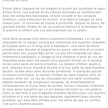
Entrez dans l'espace de vie élégant et ouvert qui constitue le cœur
d'Uma Nina. Les pierres et les crèmes discrètes se coordonnent
avec les antiquités balinaises, le bois sculpté et les canapés
moelleux, vous entourant de confort. Une table à manger en bois
massif pour 10 convives se trouve à proximité. Depuis le salon, de
grandes portes vitrées du sol au plafond mènent à la terrasse de
la piscine et offrent une vue panoramique sur le jardin.
Uma Nina propose cinq belles chambres climatisées. Le rez-de-
chaussée de la maison principale comprend une superbe chambre
principale avec un lit king-size à baldaquin, une salle de bains
privative avec douche et baignoire en pierre naturelle et un jardin
secret avec son propre Bali privé. Le tout est complété par deux
chambres à baldaquin à l'étage et une chambre d'amis au rez-de-
chaussée avec deux lits queen-size pouvant former un lit double,
toutes avec salle de bains privative. La maison d'hôtes, quant à
elle, dispose d'une chambre double et d'une salle de spa/chambre
double, toutes deux avec douches privatives. À quelques pas de
la maison principale, la maison d'hôtes de style tropical offre un
luxueux chez-soi. Le rez-de-chaussée est une salle multimédia
dédiée meublée de somptueux canapés, de divertissements
ultramodernes et d'une table de billard. Suivez l'escalier extérieur
et vous serez accueilli par un joli balcon donnant sur les jardins.
Celui-ci est relié à une élégante chambre double avec une douche
privative et à une salle de spa séparée, également avec douche
privative, qui peut être utilisée pour les soins de spa ou comme
une autre chambre double.