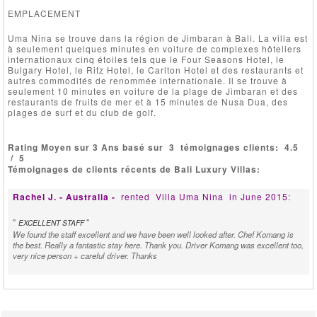
EMPLACEMENT
Uma Nina se trouve dans la région de Jimbaran à Bali. La villa est
à seulement quelques minutes en voiture de complexes hôteliers
internationaux cinq étoiles tels que le Four Seasons Hotel, le
Bulgary Hotel, le Ritz Hotel, le Carlton Hotel et des restaurants et
autres commodités de renommée internationale. Il se trouve à
seulement 10 minutes en voiture de la plage de Jimbaran et des
restaurants de fruits de mer et à 15 minutes de Nusa Dua, des
plages de surf et du club de golf.
Rating Moyen sur 3 Ans basé sur
3
témoignages clients:
4.5
/
5
Témoignages de clients récents de Bali Luxury Villas:
Rachel J. - Australia -
rented
Villa Uma Nina
in June 2015:
"
"
EXCELLENT STAFF
We found the staff excellent and we have been well looked after. Chef Komang is
the best. Really a fantastic stay here. Thank you. Driver Komang was excellent too,
very nice person + careful driver. Thanks