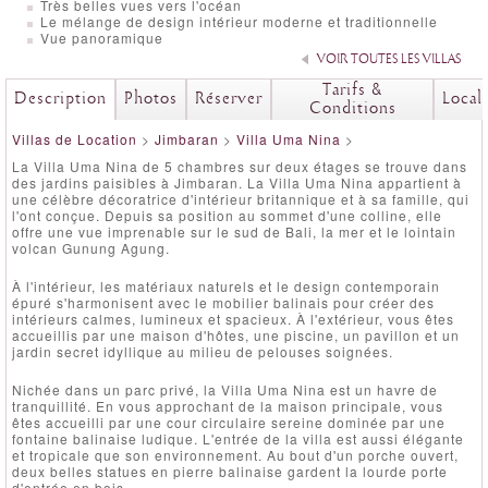
Très belles vues vers l'océan
Le mélange de design intérieur moderne et traditionnelle
Vue panoramique
VOIR TOUTES LES VILLAS
Tarifs &
Description
Photos
Réserver
Local
Conditions
Villas de Location
>
Jimbaran
>
Villa Uma Nina
>
La Villa Uma Nina de 5 chambres sur deux étages se trouve dans
des jardins paisibles à Jimbaran. La Villa Uma Nina appartient à
une célèbre décoratrice d'intérieur britannique et à sa famille, qui
l'ont conçue. Depuis sa position au sommet d'une colline, elle
offre une vue imprenable sur le sud de Bali, la mer et le lointain
volcan Gunung Agung.
À l'intérieur, les matériaux naturels et le design contemporain
épuré s'harmonisent avec le mobilier balinais pour créer des
intérieurs calmes, lumineux et spacieux. À l'extérieur, vous êtes
accueillis par une maison d'hôtes, une piscine, un pavillon et un
jardin secret idyllique au milieu de pelouses soignées.
Nichée dans un parc privé, la Villa Uma Nina est un havre de
tranquillité. En vous approchant de la maison principale, vous
êtes accueilli par une cour circulaire sereine dominée par une
fontaine balinaise ludique. L'entrée de la villa est aussi élégante
et tropicale que son environnement. Au bout d'un porche ouvert,
deux belles statues en pierre balinaise gardent la lourde porte
d'entrée en bois.