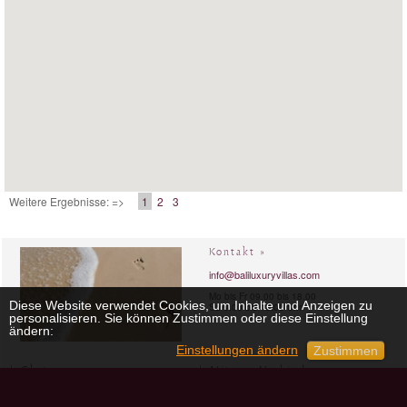
Weitere Ergebnisse: =>
1
2
3
Kontakt »
info@baliluxuryvillas.com
Mo bis Fr 09.00 bis 18.00
Diese Website verwendet Cookies, um Inhalte und Anzeigen zu
Sa 9.00 bis 18.00 Uhr
personalisieren. Sie können Zustimmen oder diese Einstellung
ändern:
Einstellungen ändern
Zustimmen
Chat »
Mit uns Verbinden »
skype:
baliluxuryvillas
Facebook