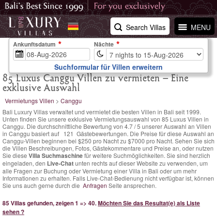
Search Villas
MENU
Ankunftsdatum
Nächte
Suchformular für Villen erweitern
85 Luxus Canggu Villen zu vermieten – Eine
exklusive Auswahl
Vermietungs Villen
>
Canggu
Bali Luxury Villas verwaltet und vermietet die besten Villen in Bali seit 1999.
Unten finden Sie unsere exklusive Vermietungsauswahl von 85 Luxus Villen in
Canggu. Die
durchschnittliche Bewertung von
4.7
/
5
unserer Auswahl an Villen
in Canggu basiert auf
121
Gästebewertungen.
Die Preise für diese Auswahl an
Canggu-Villen
beginnen bei $250 pro Nacht
zu $7000 pro Nacht. Sehen Sie sich
die Villen Beschreibungen, Fotos, Gästekommentare und Preise an, oder nutzen
Sie diese
Villa Suchmaschine
für weitere Suchmöglichkeiten. Sie sind herzlich
eingeladen, den
Live-Chat
unten rechts auf dieser Website zu verwenden, um
alle Fragen zur Buchung oder Vermietung einer Villa in Bali oder um mehr
Informationen zu erhalten. Falls Live-Chat-Bedienung nicht verfügbar ist, können
Sie uns auch gerne durch die
Anfragen
Seite ansprechen.
85 Villas gefunden, zeigen 1 => 40.
Möchten Sie das Resultat(e) als Liste
sehen ?