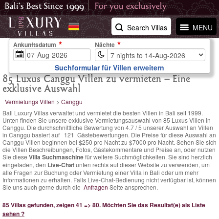
Search Villas
MENU
Ankunftsdatum
Nächte
Suchformular für Villen erweitern
85 Luxus Canggu Villen zu vermieten – Eine
exklusive Auswahl
Vermietungs Villen
>
Canggu
Bali Luxury Villas verwaltet und vermietet die besten Villen in Bali seit 1999.
Unten finden Sie unsere exklusive Vermietungsauswahl von 85 Luxus Villen in
Canggu. Die
durchschnittliche Bewertung von
4.7
/
5
unserer Auswahl an Villen
in Canggu basiert auf
121
Gästebewertungen.
Die Preise für diese Auswahl an
Canggu-Villen
beginnen bei $250 pro Nacht
zu $7000 pro Nacht. Sehen Sie sich
die Villen Beschreibungen, Fotos, Gästekommentare und Preise an, oder nutzen
Sie diese
Villa Suchmaschine
für weitere Suchmöglichkeiten. Sie sind herzlich
eingeladen, den
Live-Chat
unten rechts auf dieser Website zu verwenden, um
alle Fragen zur Buchung oder Vermietung einer Villa in Bali oder um mehr
Informationen zu erhalten. Falls Live-Chat-Bedienung nicht verfügbar ist, können
Sie uns auch gerne durch die
Anfragen
Seite ansprechen.
85 Villas gefunden, zeigen 41 => 80.
Möchten Sie das Resultat(e) als Liste
sehen ?