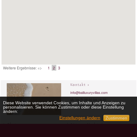
Weitere Ergebnisse: =>
1
2
3
Kontakt »
info@baliluxuryvillas.com
Mo bis Fr 09.00 bis 18.00
Diese Website verwendet Cookies, um Inhalte und Anzeigen zu
Sa 9.00 bis 18.00 Uhr
personalisieren. Sie können Zustimmen oder diese Einstellung
ändern:
Einstellungen ändern
Zustimmen
Chat »
Mit uns Verbinden »
skype:
baliluxuryvillas
Facebook