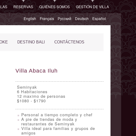
LLAS
RESERVAS
QUIÉNES SOMOS
GESTIÓN DE VILLA
English
Français
Русский
Deutsch
Español
POKE
DESTINO BALI
CONTÁCTENOS
Villa Abaca Iluh
Seminyak
6
Habitaciones
12 maximo de personas
$1080 - $1790
Personal a tiempo completo y chef
A pie de tiendas de moda y
restaurantes de Seminyak
Villa ideal para familias y grupos de
amigos