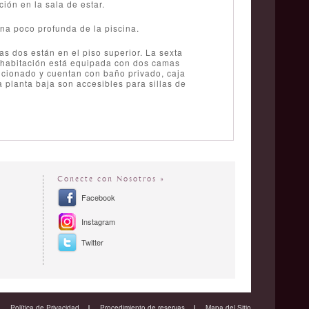
ión en la sala de estar.
ona poco profunda de la piscina.
s dos están en el piso superior. La sexta
a habitación está equipada con dos camas
icionado y cuentan con baño privado, caja
la planta baja son accesibles para sillas de
Conecte con Nosotros »
Facebook
Instagram
Twitter
Política de Privacidad
Procedimiento de reservas
Mapa del Sitio