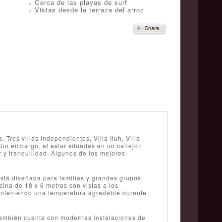
Cerca de las playas de surf
Vistas desde la terraza del arroz
res villas independientes, Villa Iluh, Villa
in embargo, al estar situadas en un callejón
 y tranquilidad. Algunos de los mejores
 está diseñada para familias y grandes grupos
cina de 18 x 6 metros con vistas a los
 manteniendo una temperatura agradable durante
 también cuenta con modernas instalaciones de