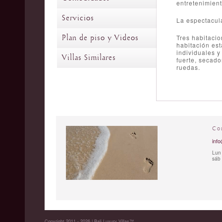
entretenimient
Servicios
La espectacula
Plan de piso y Videos
Tres habitacio
habitación es
individuales y
Villas Similares
fuerte, secado
ruedas.
Co
info
Lun 
sáb 
Copyright 2011 - 2026 | Bali Luxury Villas™