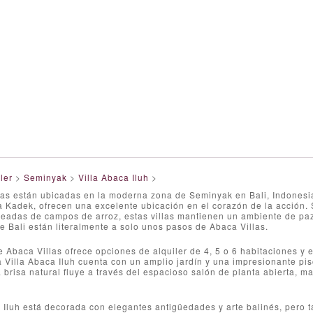
ler
>
Seminyak
>
Villa Abaca Iluh
>
as están ubicadas en la moderna zona de Seminyak en Bali, Indonesia. T
 Kadek, ofrecen una excelente ubicación en el corazón de la acción. S
deadas de campos de arroz, estas villas mantienen un ambiente de paz
e Bali están literalmente a solo unos pasos de Abaca Villas.
de Abaca Villas ofrece opciones de alquiler de 4, 5 o 6 habitaciones y
a Villa Abaca Iluh cuenta con un amplio jardín y una impresionante pis
 brisa natural fluye a través del espacioso salón de planta abierta,
a Iluh está decorada con elegantes antigüedades y arte balinés, pero