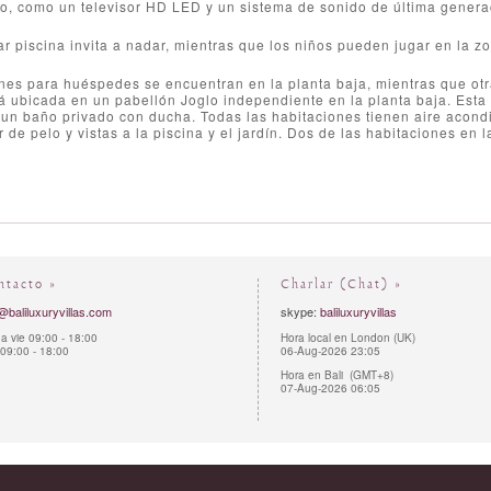
o, como un televisor HD LED y un sistema de sonido de última generac
r piscina invita a nadar, mientras que los niños pueden jugar en la z
nes para huéspedes se encuentran en la planta baja, mientras que otra
tá ubicada en un pabellón Joglo independiente en la planta baja. Est
 un baño privado con ducha. Todas las habitaciones tienen aire acond
r de pelo y vistas a la piscina y el jardín. Dos de las habitaciones en 
ntacto »
Charlar (Chat) »
@baliluxuryvillas.com
skype:
baliluxuryvillas
a vie 09:00 - 18:00
Hora local en London (UK)
09:00 - 18:00
06-Aug-2026 23:05
Hora en Bali (GMT+8)
07-Aug-2026 06:05