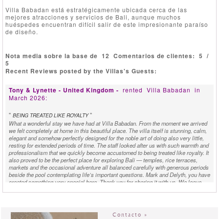
Villa Babadan está estratégicamente ubicada cerca de las
mejores atracciones y servicios de Bali, aunque muchos
huéspedes encuentran difícil salir de este impresionante paraíso
de diseño.
Nota media sobre la base de
12
Comentarios de clientes:
5
/
5
Recent Reviews posted by the Villas's Guests:
Tony & Lynette - United Kingdom -
rented
Villa Babadan
in
March 2026:
"
"
BEING TREATED LIKE ROYALTY
What a wonderful stay we have had at Villa Babadan. From the moment we arrived
we felt completely at home in this beautiful place. The villa itself is stunning, calm,
elegant and somehow perfectly designed for the noble art of doing also very little,
resting for extended periods of time. The staff looked after us with such warmth and
professionalism that we quickly become accustomed to being treated like royalty. It
also proved to be the perfect place for exploring Bali — temples, rice terraces,
markets and the occasional adventure all balanced carefully with generous periods
beside the pool contemplating life’s important questions. Mark and Delyth, you have
created something very special here. Thank you for sharing it with us. We leave
relaxed, grateful and slightly worried that real life will feel rather ordinary after Villa
Babadan.
Matthias D. & Family - France -
rented
Villa Babadan
in
Contacto »