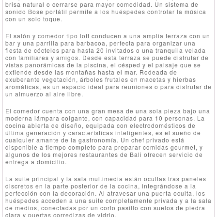
brisa natural o cerrarse para mayor comodidad. Un sistema de
sonido Bose portátil permite a los huéspedes controlar la música
con un solo toque.
El salón y comedor tipo loft conducen a una amplia terraza con un
bar y una parrilla para barbacoa, perfecta para organizar una
fiesta de cócteles para hasta 20 invitados o una tranquila velada
con familiares y amigos. Desde esta terraza se puede disfrutar de
vistas panorámicas de la piscina, el césped y el paisaje que se
extiende desde las montañas hasta el mar. Rodeada de
exuberante vegetación, árboles frutales en macetas y hierbas
aromáticas, es un espacio ideal para reuniones o para disfrutar de
un almuerzo al aire libre.
El comedor cuenta con una gran mesa de una sola pieza bajo una
moderna lámpara colgante, con capacidad para 10 personas. La
cocina abierta de diseño, equipada con electrodomésticos de
última generación y características inteligentes, es el sueño de
cualquier amante de la gastronomía. Un chef privado está
disponible a tiempo completo para preparar comidas gourmet, y
algunos de los mejores restaurantes de Bali ofrecen servicio de
entrega a domicilio.
La suite principal y la sala multimedia están ocultas tras paneles
discretos en la parte posterior de la cocina, integrándose a la
perfección con la decoración. Al atravesar una puerta oculta, los
huéspedes acceden a una suite completamente privada y a la sala
de medios, conectadas por un corto pasillo con suelos de piedra
clara y puertas corredizas de vidrio.