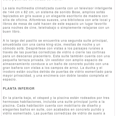
La sala multimedia climatizada cuenta con un televisor inteligente
de 144 cm x 82 cm, un sistema de sonido Bose, amplios sofás
tapizados en gris suave y un elegante escritorio de madera con
silla de oficina. Alfombras suaves, una biblioteca con arte local y
libros de mesa de café hacen de este espacio un lugar favorito
para noches de cine, teletrabajo o simplemente relajarse con un
buen libro.
A lo largo del pasillo se encuentra una segunda suite principal,
amueblada con una cama king-size, mesitas de noche y un
cómodo sofá. Despiértese con vistas a los paisajes rurales a
través de las puertas corredizas de vidrio o cierre las cortinas
para un descanso placentero. Esta suite también cuenta con una
pequeña terraza privada. Un vestidor con amplio espacio de
almacenamiento conduce a un baño de concreto pulido con una
gran bañera con vistas a los campos de arroz. La ducha y el
inodoro están ocultos detrás de puertas de vidrio esmerilado para
mayor privacidad, y una encimera con doble lavabo completa el
espacio.
PLANTA INFERIOR
En la planta baja, el césped y la piscina están rodeados por tres
hermosas habitaciones, incluida una suite principal junto a la
piscina. Cada habitación cuenta con mobiliario de diseño y
elegantes baños en suite, con acabados en concreto pulido y
vidrio esmerilado. Las puertas corredizas de vidrio de suelo a