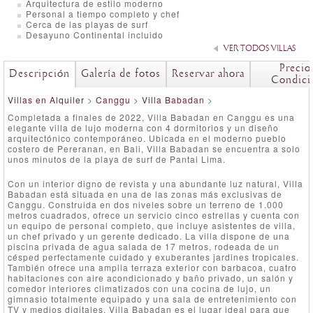
Arquitectura de estilo moderno
Personal a tiempo completo y chef
Cerca de las playas de surf
Desayuno Continental incluido
VER TODOS VILLAS
Precio
Descripción
Galería de fotos
Reservar ahora
Condici
Villas en Alquiler
>
Canggu
>
Villa Babadan
>
Completada a finales de 2022, Villa Babadan en Canggu es una
elegante villa de lujo moderna con 4 dormitorios y un diseño
arquitectónico contemporáneo. Ubicada en el moderno pueblo
costero de Pereranan, en Bali, Villa Babadan se encuentra a solo
unos minutos de la playa de surf de Pantai Lima.
Con un interior digno de revista y una abundante luz natural, Villa
Babadan está situada en una de las zonas más exclusivas de
Canggu. Construida en dos niveles sobre un terreno de 1.000
metros cuadrados, ofrece un servicio cinco estrellas y cuenta con
un equipo de personal completo, que incluye asistentes de villa,
un chef privado y un gerente dedicado. La villa dispone de una
piscina privada de agua salada de 17 metros, rodeada de un
césped perfectamente cuidado y exuberantes jardines tropicales.
También ofrece una amplia terraza exterior con barbacoa, cuatro
habitaciones con aire acondicionado y baño privado, un salón y
comedor interiores climatizados con una cocina de lujo, un
gimnasio totalmente equipado y una sala de entretenimiento con
TV y medios digitales. Villa Babadan es el lugar ideal para que