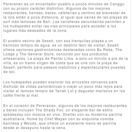
Pereranan es un encantador pueblo a pocos minutos de Canggu
con su propio carácter distintivo. Algunos de los mejores
restaurantes, tiendas, bares, cafeterías y centros de bienestar de
la isla están a poca distancia, al igual que varias de las playas de
surf más famosas de Bali. Las carreteras secundarias permiten a
los huéspedes evitar las vías principales para acceder a los
lugares más deseados de la zona.
El pueblo vecino de Seseh, con sus tranquilas playas y un
hermoso templo de agua, es un destino fácil de visitar. Seseh
ofrece opciones gastronómicas destacadas como Bu Reka, The
Lodge y The General Store, conocido por sus productos
artesanales. La playa de Pantai Lima, a solo un minuto a pie de la
villa, es un tramo virgen de costa que se une con la playa de
Seseh, perfecto para paseos matutinos y espectaculares puestas
de sol.
Los huéspedes pueden explorar los arrozales cercanos para
disfrutar de vistas panorámicas o viajar un poco más lejos para
visitar el famoso templo de Tanah Lot y degustar mariscos en los
cafés frente al mar.
En el corazón de Pereranan, algunos de los mejores restaurantes
y bares incluyen The Shady Fox, un elegante bar de estilo
speakeasy con música en vivo, Shelter con su moderna parrilla
australiana, Home by Chef Wayan con su exquisita comida
balinesa y Woods, que ofrece un excelente menú de parrilla
desde el desayuno hasta la cena.