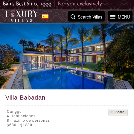
Search Villas
MENU
Villa Babadan
Canggu
4
Habitaciones
8 maximo de personas
$680 - $1280