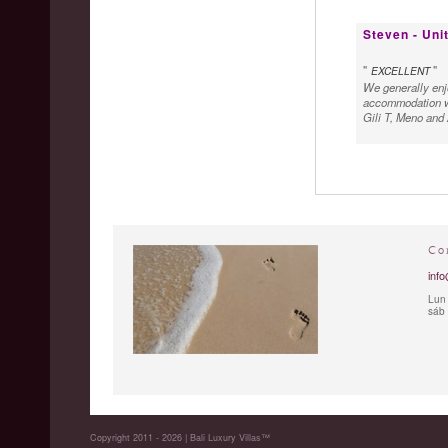
Steven - Uni
"
"
EXCELLENT
We generally enjo
accommodation wa
Gili T, Meno and 
Co
info
Lun 
sáb 
Copyright 2011 - 2026 | Bali Luxury Villas™