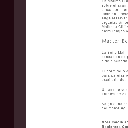
En Malimbu Cli
sobre el acant
cinco dormitor
también funcio
elige reservar
organizarán e
Malimbu Cliff 
entre relajaci
Master Be
La Suite Malim
sensación de 
sido diseñada
El dormitorio 
para parejas o
escritorio ded
Un amplio vest
Faroles de est
Salga al balcó
del monte Agu
Nota media s
Recientes Com