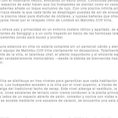
con el mobiliario neutro, evocando un estilo único. Construida pensand
y espacios de estar hacen que los huéspedes se sientan como en casa,
dentes añade un toque exclusivo de lujo. Con una piscina infinita pr
rraza desde la que cada tarde se despliegan puestas de sol de ensueñ
 la piscina ideal para disfrutar de cócteles, y lujosas bañeras que ofr
dejarse llevar por el relajado ritmo de Lombok en Malimbu Cliff Villa.
a ofrece paz y privacidad en un entorno costero idílico y apartado, se
rantes de Senggigi y a un corto trayecto en barco de las hermosas isl
excelentes zonas para buceo y snorkel.
una estancia en villa no estaría completa sin un personal cálido y at
l equipo de Malimbu Cliff Villa ciertamente no decepciona. Totalment
te de la villa, el talentoso chef, el atento mayordomo y el eficiente 
an verdaderamente memorables —desde la bebida de bienvenida has
r.
Villa se distribuye en tres niveles para garantizar que cada habitaci
no. Los huéspedes acceden a la villa por el nivel superior, a través 
lga del tradicional techo de serap. Este nivel alberga el vestíbulo, la
s. Unas escaleras de terrazo color crema conducen a la planta princi
 lados de un espacio abierto de salón, comedor y cocina con vistas a la
ue se accede mediante una escalera de caracol, se encuentra una sala 