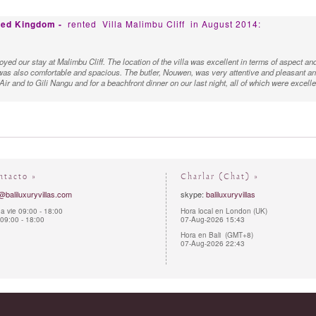
ted Kingdom -
rented
Villa Malimbu Cliff
in August 2014:
yed our stay at Malimbu Cliff. The location of the villa was excellent in terms of aspect an
s also comfortable and spacious. The butler, Nouwen, was very attentive and pleasant and s
Air and to Gili Nangu and for a beachfront dinner on our last night, all of which were excelle
ntacto »
Charlar (Chat) »
@baliluxuryvillas.com
skype:
baliluxuryvillas
a vie 09:00 - 18:00
Hora local en London (UK)
09:00 - 18:00
07-Aug-2026 15:43
Hora en Bali (GMT+8)
07-Aug-2026 22:43