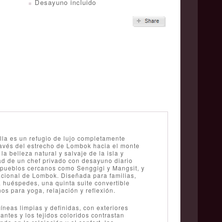
Desayuno incluido
lla es un refugio de lujo completamente
ravés del estrecho de Lombok hacia el monte
 belleza natural y salvaje de la isla y
ad de un chef privado con desayuno diario
y pueblos cercanos como Senggigi y Mangsit, y
acional de Lombok. Diseñada para familias,
ra huéspedes, una quinta suite convertible
os para yoga, relajación y reflexión.
íneas limpias y definidas, con exteriores
ntes y los tejidos coloridos contrastan