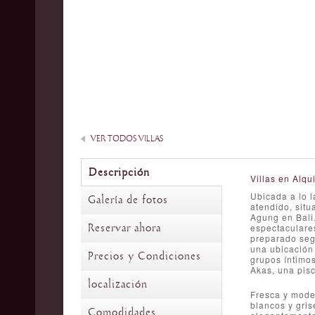
VER TODOS VILLAS
Descripción
Villas en Alqui
Ubicada a lo l
Galería de fotos
atendido, situ
Agung en Bali.
Reservar ahora
espectaculare
preparado segú
una ubicación 
Precios y Condiciones
grupos íntimos
Akas, una pisc
localización
Fresca y moder
blancos y gris
Comodidades