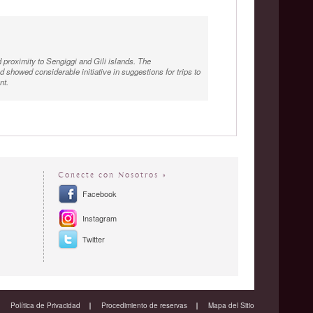
d proximity to Sengiggi and Gili islands. The
howed considerable initiative in suggestions for trips to
nt.
Conecte con Nosotros »
Facebook
Instagram
Twitter
Política de Privacidad
Procedimiento de reservas
Mapa del Sitio