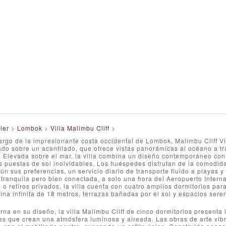
ler
>
Lombok
>
Villa Malimbu Cliff
>
argo de la impresionante costa occidental de Lombok, Malimbu Cliff Vi
ado sobre un acantilado, que ofrece vistas panorámicas al océano a t
 Elevada sobre el mar, la villa combina un diseño contemporáneo con la
s puestas de sol inolvidables. Los huéspedes disfrutan de la comodid
n sus preferencias, un servicio diario de transporte fluido a playas 
tranquila pero bien conectada, a solo una hora del Aeropuerto Intern
 o retiros privados, la villa cuenta con cuatro amplios dormitorios pa
ina infinita de 18 metros, terrazas bañadas por el sol y espacios seren
na en su diseño, la villa Malimbu Cliff de cinco dormitorios presenta l
es que crean una atmósfera luminosa y aireada. Las obras de arte vibra