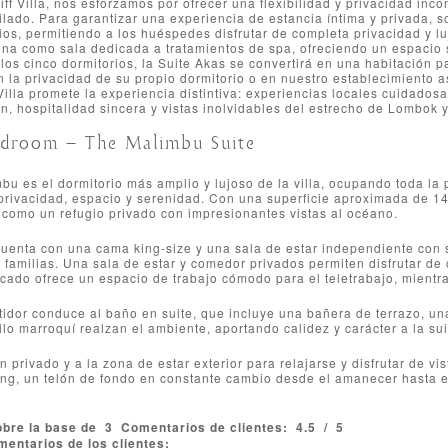
ff Villa, nos esforzamos por ofrecer una flexibilidad y privacidad inc
ilado. Para garantizar una experiencia de estancia íntima y privada, 
ios, permitiendo a los huéspedes disfrutar de completa privacidad y luj
na como sala dedicada a tratamientos de spa, ofreciendo un espacio se
 los cinco dormitorios, la Suite Akas se convertirá en una habitación 
n la privacidad de su propio dormitorio o en nuestro establecimiento
Villa promete la experiencia distintiva: experiencias locales cuidados
ón, hospitalidad sincera y vistas inolvidables del estrecho de Lombok 
droom – The Malimbu Suite
bu es el dormitorio más amplio y lujoso de la villa, ocupando toda la
privacidad, espacio y serenidad. Con una superficie aproximada de 14
 como un refugio privado con impresionantes vistas al océano.
cuenta con una cama king-size y una sala de estar independiente con 
 familias. Una sala de estar y comedor privados permiten disfrutar de
icado ofrece un espacio de trabajo cómodo para el teletrabajo, mientra
idor conduce al baño en suite, que incluye una bañera de terrazo, una
ilo marroquí realzan el ambiente, aportando calidez y carácter a la sui
n privado y a la zona de estar exterior para relajarse y disfrutar de 
ng, un telón de fondo en constante cambio desde el amanecer hasta el
obre la base de
3
Comentarios de clientes:
4.5
/
5
entarios de los clientes: