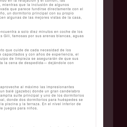
o en la relajación y el confort, las
 mientras que la inclusión de algunos
ivada que parece fundirse directamente con el
o, un dormitorio principal con su propio
ecen algunas de las mejores vistas de la casa,
 encuentra a solo diez minutos en coche de los
as Gili, famosas por sus arenas blancas, aguas
ento que cuide de cada necesidad de los
e capacitados y con años de experiencia, el
equipo de limpieza se asegurarán de que sus
ta la cena de despedida— dejándole con
ón aproveche al máximo las impresionantes
de un balé (gazebo) donde un gran candelabro
 amplia suite principal y uno de los dormitorios
pal, donde dos dormitorios para huéspedes se
 piscina y la terraza. En el nivel inferior de
de juegos para niños.