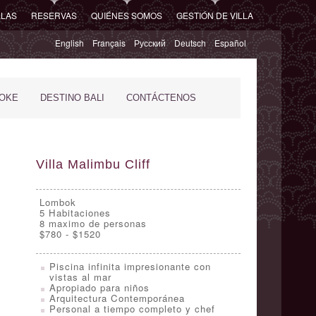
LLAS
RESERVAS
QUIÉNES SOMOS
GESTIÓN DE VILLA
English
Français
Русский
Deutsch
Español
POKE
DESTINO BALI
CONTÁCTENOS
Villa Malimbu Cliff
Lombok
5
Habitaciones
8 maximo de personas
$780 - $1520
Piscina infinita impresionante con
vistas al mar
Apropiado para niños
Arquitectura Contemporánea
Personal a tiempo completo y chef