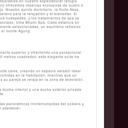
omparables en nuestro espectacular refugio
solo ofrecemos reservas exclusivas de cuatro o
o. Nuestro quinto dormitorio, la Suite Akas,
reno para la relajación y el bienestar. Si
para huéspedes, y los tratamientos de spa se
 asociado, Uma Bhumi Spa. Cada estancia en
amente seleccionadas, un equilibrio reflexivo
y el monte Agung.
 planta superior y ofreciendo una excepcional
0 metros cuadrados, esta elegante suite ha
sofá cama, creando un espacio versátil ideal
 comidas en la habitación, mientras que un
s su pareja se relaja en la zona de televisión.
 ducha interior y una ducha exterior privada.
te.
vistas panorámicas ininterrumpidas del océano y
 atardecer.