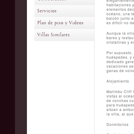
elegantemente 
habitaciones 
elementos deca
Servicios
océano, una te
balcón junto a
Plan de piso y Videos
es difícil no 
Aunque la vill
Villas Similares
bares y restau
cristalinas y 
Por supuesto, 
huéspedes, y e
dedicado geren
vacaciones se
ganas de volve
Alojamiento
Malimbu Cliff 
vistas al océa
de conchas cue
para huéspede
sitúan a ambos
la villa, al q
Dormitorios