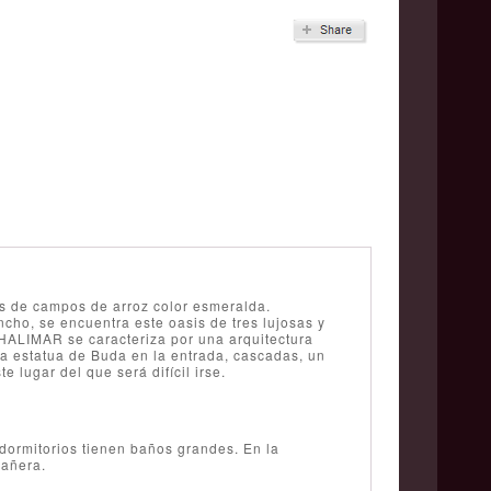
s de campos de arroz color esmeralda.
cho, se encuentra este oasis de tres lujosas y
 SHALIMAR se caracteriza por una arquitectura
na estatua de Buda en la entrada, cascadas, un
 lugar del que será difícil irse.
 dormitorios tienen baños grandes. En la
bañera.