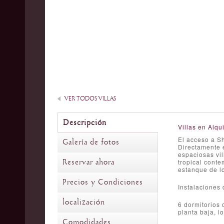
VER TODOS VILLAS
Descripción
Villas en Alqui
El acceso a S
Galería de fotos
Directamente e
espaciosas vil
Reservar ahora
tropical conte
estanque de lo
Precios y Condiciones
Instalaciones 
localización
6 dormitorios 
planta baja, l
Comodidades