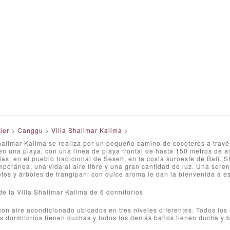
ler
>
Canggu
>
Villa Shalimar Kalima
>
halimar Kalima se realiza por un pequeño camino de cocoteros a travé
n una playa, con una línea de playa frontal de hasta 150 metros de an
las; en el pueblo tradicional de Seseh, en la costa suroeste de Bali.
mporánea, una vida al aire libre y una gran cantidad de luz. Una sere
tos y árboles de frangipani con dulce aroma le dan la bienvenida a este
de la Villa Shalimar Kalima de 6 dormitorios
con aire acondicionado ubicados en tres niveles diferentes. Todos los
os dormitorios tienen duchas y todos los demás baños tienen ducha y 