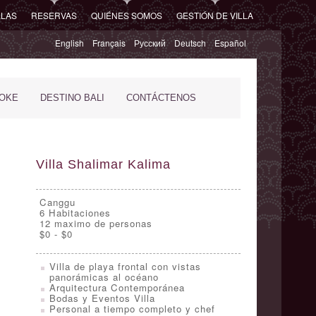
LLAS
RESERVAS
QUIÉNES SOMOS
GESTIÓN DE VILLA
English
Français
Русский
Deutsch
Español
POKE
DESTINO BALI
CONTÁCTENOS
Villa Shalimar Kalima
Canggu
6
Habitaciones
12 maximo de personas
$0 - $0
Villa de playa frontal con vistas
panorámicas al océano
Arquitectura Contemporánea
Bodas y Eventos Villa
Personal a tiempo completo y chef