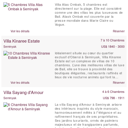
Villa Atas Ombak, 5 chambres est
directement sur la plage. Elle est considéré
comme une des villas les plus luxueuses de
Bali. Atask Ombak est couverte par la
presse mondiale dans Marie Claire ou
Vogue.
Voir les détails
Réserver
Villa Kinaree Estate
7 à 10 Chambres
US$ 1840 - 3000
Seminyak
Idéalement située au cœur du quartier
exclusif d’Oberoi à Seminyak, Villa Kinaree
Estate est un complexe de villas de 10
chambres. L’une des meilleures villas de luxe
de Bali, elle se trouve à proximité des
boutiques élégantes, restaurants raffinés et
lieux de vie nocturne animés qui font la
renommée de Seminyak, et à seulement
Voir les détails
Réserver
quelques minutes de marche de la plage.
Villa Sayang d'Amour
4 à 6 Chambres
US$ 798 - 1911
Seminyak
La villa Sayang d’Amour à Seminyak arbore
des intérieurs inspirés du style marocain,
harmonieusement mêlés à l’'élégance et au
raffinement français de ses propriétaires.
Ses jardins luxuriants, ornés de palmiers
majestueux et de frangipaniers parfumés,