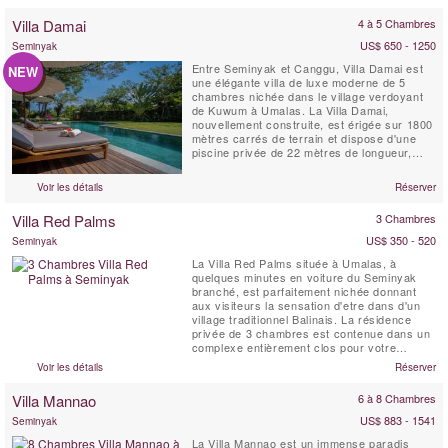
Villa Damai
4 à 5 Chambres
US$ 650 - 1250
Seminyak
Entre Seminyak et Canggu, Villa Damai est
NEW
une élégante villa de luxe moderne de 5
chambres nichée dans le village verdoyant
de Kuwum à Umalas. La Villa Damai,
nouvellement construite, est érigée sur 1800
mètres carrés de terrain et dispose d'une
piscine privée de 22 mètres de longueur,
intégrée dans une pelouse spacieuse. Elle
est entourée de jardins tropicaux
Voir les détails
Réserver
surplombant des champs de riz naturels.
Cette idyllique villa balinaise est servie par
Villa Red Palms
3 Chambres
du personnel de maison...
US$ 350 - 520
Seminyak
La Villa Red Palms située à Umalas, à
quelques minutes en voiture du Seminyak
branché, est parfaitement nichée donnant
aux visiteurs la sensation d'etre dans d'un
village traditionnel Balinais. La résidence
privée de 3 chambres est contenue dans un
complexe entièrement clos pour votre
confort et votre sécurité. Les trois suites de
Voir les détails
Réserver
la villa possèdent chacune une salle de bain
et une douche extérieure, et donnent soit sur
Villa Mannao
6 à 8 Chambres
la jungle ou la piscine.
US$ 883 - 1541
Seminyak
La Villa Mannao est un immense paradis