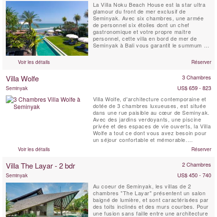
La Villa Noku Beach House est la star ultra
glamour du front de mer exclusif de
Seminyak. Avec six chambres, une armée
de personnel six étoiles dont un chef
gastronomique et votre propre maître
personnel, cette villa en bord de mer de
Seminyak à Bali vous garantit le summum du
plaisir des vacances. Une énorme bale
divertissante avec terrasses et terrasses
Voir les détails
Réserver
couvertes, un spa avec bassin profond, de
vastes jardins tropicaux et un fabuleux court
Villa Wolfe
3 Chambres
de tennis en bord de mer flanquent...
US$ 659 - 823
Seminyak
Villa Wolfe, d'architecture contemporaine et
dotée de 3 chambres luxueuses, est située
dans une rue paisible au cœur de Seminyak.
Avec des jardins verdoyants, une piscine
privée et des espaces de vie ouverts, la Villa
Wolfe a tout ce dont vous avez besoin pour
un séjour confortable et mémorable.
Magnifiquement conçu par la designer
Voir les détails
Réserver
française Peggy Bels, c'est un endroit
magnifique pour une escapade à Bali. À
Villa The Layar - 2 bdr
2 Chambres
quelques pas des restaurants, des
boutiques et de la plage, les...
US$ 450 - 740
Seminyak
Au coeur de Seminyak, les villas de 2
chambres "The Layar" présentent un salon
baigné de lumière, et sont caractérisées par
des toits inclinés et des murs courbes. Pour
une fusion sans faille entre une architecture