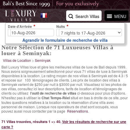
Search Villas
MENU
Date d'Arrivée
Nuits
Agrandir le formulaire de recherche de villa
Notre Sélection de 71 Luxueuses Villas à
louer à Seminyak:
Villas de Location
>
Seminyak
Bali Luxury Villas loue et gère les meilleures villas de luxe de Bali depuis 1999.
Nous avons soigneusement sélectionné pour vous 71 villas de luxe à Seminyak
disponibles à la location. Le
rating moyen de nos villas à Seminyak est de
4.3
/
5
et repose sur
103
témoignages de clients.
Les prix de location des villas à
Seminyak varient
de $250 par nuit
à $3000 par nuit. Visualisez ici les photos de
ces villas, consultez ici leur descriptions, tarifs de location et témoignages de
clients ou utilisez
l'outil de recherche de villas
ci-dessous pour plus d'options.
N'hesitez pas à utiliser le
Chat Temps-Réel
situé en bas à droite de ce site, pour
toutes questions relatives à la location ou la réservation d'une villa avec
personnel de maison. Lorsque nos operateurs de chat sont occupés, vous
pouvez aussi nous contacter par la page
Réservations
.
71 Villas trouvées, résultats 1 => 40.
Voir les résultats de recherche sur une
carte ?