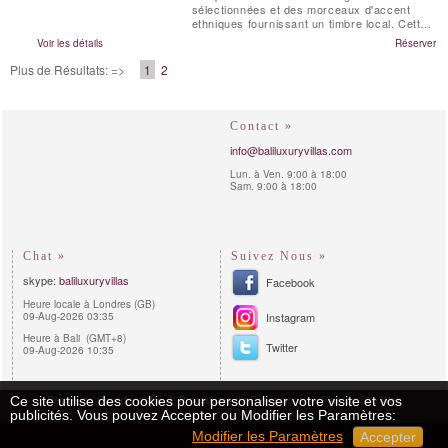
sélectionnées et des morceaux d'accent
ethniques fournissant un timbre local. Cette
villa de location a des espaces de vie fluides
Voir les détails
Réserver
et généreux qui ont été conçus pour attraper
la brise et vous permettre de profiter du
Plus de Résultats: =>
1
2
meilleur de la vie tropicale.
Contact »
info@baliluxuryvillas.com
Lun. à Ven. 9:00 à 18:00
Sam. 9:00 à 18:00
Chat »
Suivez Nous »
skype:
baliluxuryvillas
Facebook
Heure locale à Londres (GB)
09-Aug-2026 03:35
Instagram
Heure à Bali (GMT+8)
Twitter
09-Aug-2026 10:35
Ce site utilise des cookies pour personaliser votre visite et vos
Règles de Confidentialité
Procédures de Réservation
Plan du Site Web
publicités. Vous pouvez Accepter ou Modifier les Paramètres:
Copyright 2011 - 2026 | Bali Luxury Villas™
Modifier les Paramètres
Accepter