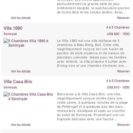
particulièrement la grande salle de jeux
entièrement équipée, la spectaculaire piscine
de forme libre et les vastes jardins. Avec
son ambiance raffinée, cette villa est idéale
Voir les détails
Réserver
pour les groupes d’amis ou les familles
exigeantes souhaitant découvrir le meilleur
Villa 1880
4 à 5 Chambres
de Bali. La Villa Asta est également un lieu ...
US$ 690 - 1530
Seminyak
La Villa 1880 est une villa idyllique de 5
chambres à Batu Belig, Bali. Cette villa
magnifiquement conçue est une fusion de
pavillon de style moderne et de maison de
plantation coloniale. Idéale pour les familles
avec enfants, la villa propose 4 suites avec
lit king-size et une chambre d'enfants avec 8
lits superposés. Villa 1880 rayonne de plaisir
Voir les détails
Réserver
et de rajeunissement. La villa est équipée
d'un spa privatif avec jacuzzi et douche ; un
Villa Casa Brio
4 à 5 Chambres
salon avec une salle multimédia avec ...
US$ 810 - 1650
Seminyak
Bienvenue à la Villa Casa Brio, une villa
magnifiquement conçue nichée dans une
ruelle calme, à quelques minutes de la plage
de Petitenget et à quelques pas des bars,
restaurants, boutiques et spas au coucher
du soleil de Seminyak. Promettant une vie
tropicale balinaise avec une touche
contemporaine, la villa ultra-spacieuse de
Voir les détails
Réserver
cinq chambres Casa Brio est conçue pour
une vie aérée et des divertissements faciles,