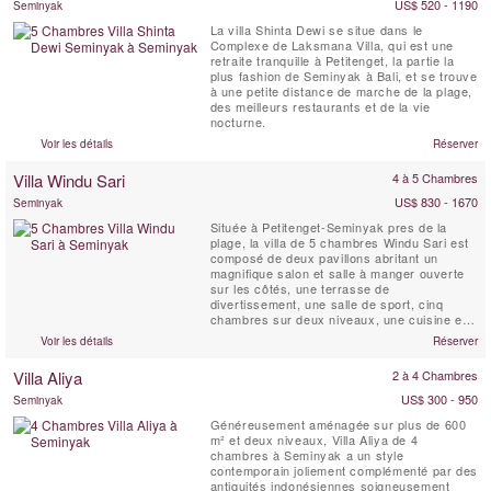
US$ 520 - 1190
Seminyak
La villa Shinta Dewi se situe dans le
Complexe de Laksmana Villa, qui est une
retraite tranquille à Petitenget, la partie la
plus fashion de Seminyak à Bali, et se trouve
à une petite distance de marche de la plage,
des meilleurs restaurants et de la vie
nocturne.
Voir les détails
Réserver
Villa Windu Sari
4 à 5 Chambres
US$ 830 - 1670
Seminyak
Située à Petitenget-Seminyak pres de la
plage, la villa de 5 chambres Windu Sari est
composé de deux pavillons abritant un
magnifique salon et salle à manger ouverte
sur les côtés, une terrasse de
divertissement, une salle de sport, cinq
chambres sur deux niveaux, une cuisine et
un service zone. La propriété est située
Voir les détails
Réserver
dans un ravissant jardin clos avec piscine.
Conçue par l’architecte mondialement connu
Villa Aliya
2 à 4 Chambres
Glenn Parker, aux intérieurs conçus par
Dean Kempnich, à ...
US$ 300 - 950
Seminyak
Généreusement aménagée sur plus de 600
m² et deux niveaux, Villa Aliya de 4
chambres à Seminyak a un style
contemporain joliement complémenté par des
antiquités indonésiennes soigneusement