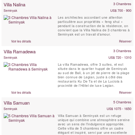
séparées et de belles œuvres d'art et
Villa Nalina
3 Chambres
antiquités se trouvent dans ...
US$ 700 - 900
Seminyak
Les architectes accordant une attention
particulière aux propriétés « feng shui »
pendant la construction de la résidence, on
convient que la Villa Nalina de 3 chambres à
Seminyak est un travail d’amour.
Voir les détails
Réserver
Villa Ramadewa
3 Chambres
US$ 720 - 1310
Seminyak
La villa Ramadewa, offre 3 suites, et est
située dans le quartier huppé de Seminyak
au sud de Bali, à un jet de pierre de la plage
bien connue de Legian, juste à côté des
restaurants Ku De Ta et de La Luciola à
proximité de l'Hôtel de luxe Legian.
Voir les détails
Réserver
Villa Samuan
5 Chambres
US$ 1075 - 1650
Seminyak
Villa Samuan à Seminyak est un refuge
unique qui combine une atmosphère sereine
avec un sens de l'indulgence appropriée.
Cette villa de 5 chambres offre un cadre
élégant et inspiré, servi par une excellente