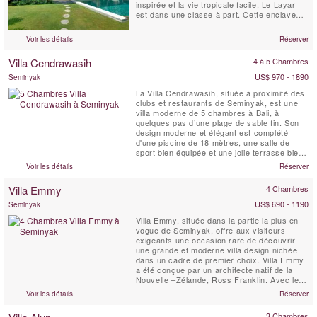
inspirée et la vie tropicale facile, Le Layar
est dans une classe à part. Cette enclave
emblématique au cœur de Seminyak
comprend 23 villas, chaque ensemble dans
Voir les détails
Réserver
son propre sanctuaire de jardin très privé en
éventail à partir d'une colonnade centrale de
Villa Cendrawasih
4 à 5 Chambres
la...
US$ 970 - 1890
Seminyak
La Villa Cendrawasih, située à proximité des
clubs et restaurants de Seminyak, est une
villa moderne de 5 chambres à Bali, à
quelques pas d’une plage de sable fin. Son
design moderne et élégant est complété
d'une piscine de 18 mètres, une salle de
sport bien équipée et une jolie terrasse bien
exposée,. Cendrawasih est parfaite aussi
Voir les détails
Réserver
bien pour des vacances tranquilles en
famille, ou des groupes d'amis qui cherchent
Villa Emmy
4 Chambres
à s'amuser.
US$ 690 - 1190
Seminyak
Villa Emmy, située dans la partie la plus en
vogue de Seminyak, offre aux visiteurs
exigeants une occasion rare de découvrir
une grande et moderne villa design nichée
dans un cadre de premier choix. Villa Emmy
a été conçue par un architecte natif de la
Nouvelle –Zélande, Ross Franklin. Avec le
souci du détail, le propriétaire a créé une
Voir les détails
Réserver
villa de distinction, devenue une propriété
recherchée pour les voyageurs en quête de
3 Chambres