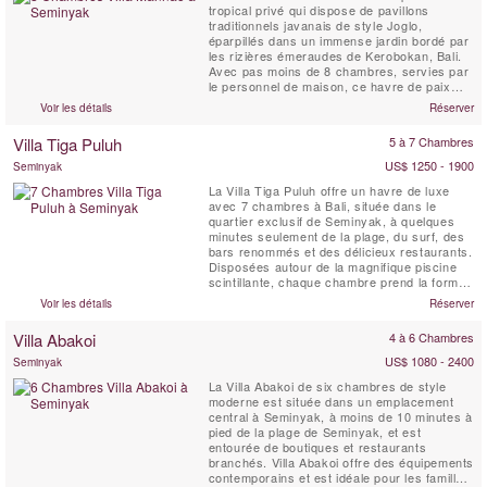
tropical privé qui dispose de pavillons
traditionnels javanais de style Joglo,
éparpillés dans un immense jardin bordé par
les rizières émeraudes de Kerobokan, Bali.
Avec pas moins de 8 chambres, servies par
le personnel de maison, ce havre de paix
pour les vacances est conçu pour des
Voir les détails
Réserver
familles nombreuses ou des groupes d'amis,
qui veulent séjourner dans un endroit isolé et
Villa Tiga Puluh
5 à 7 Chambres
calme, tout en restant proche de la
destination touristique ...
US$ 1250 - 1900
Seminyak
La Villa Tiga Puluh offre un havre de luxe
avec 7 chambres à Bali, située dans le
quartier exclusif de Seminyak, à quelques
minutes seulement de la plage, du surf, des
bars renommés et des délicieux restaurants.
Disposées autour de la magnifique piscine
scintillante, chaque chambre prend la forme
d’un bungalow privé, offrant ainsi un équilibre
Voir les détails
Réserver
parfait entre les moments partagés et
l’intimité personnelle. Profitez d’un dîner
Villa Abakoi
4 à 6 Chambres
raffiné préparé par notre chef ...
US$ 1080 - 2400
Seminyak
La Villa Abakoi de six chambres de style
moderne est située dans un emplacement
central à Seminyak, à moins de 10 minutes à
pied de la plage de Seminyak, et est
entourée de boutiques et restaurants
branchés. Villa Abakoi offre des équipements
contemporains et est idéale pour les familles