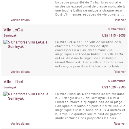
luxueuse propriété de 7 chambres qui allie
un design exceptionnel de classe mondiale à
une touche balinaise unique à chaque recoin.
Doté d'immenses espaces de vie ouverts – à
l'intérieur comme à l'extérieur – de piscines
Voir les détails
Réserver
privées aux formes libres, de jardins
tropicaux luxuriants et de bassins à
Villa LeGa
5 Chambres
poissons, ainsi que de vastes chambres
équipées de...
US$ 1115 - 2058
Seminyak
La Villa LeGa est une villa de location de 5
chambres en bord de mer de style
contemporain à Bali, dotée d'une vue
magnifique sur l'océan Indien. La Villa LeGa
est située dans la région de Batubelig du
Grand Seminyak. Cette villa en bord de mer
est conçue pour être à la fois confortable et
chic. Elle bénéficie également d'une vue à
Voir les détails
Réserver
180 degrés sur le coucher de soleil et
l'océan depuis deux terrasses meublées à
Villa Lilibel
6 Chambres
l'étage supérieur, vous permettant de vous
détendre ...
US$ 1520 - 2500
Seminyak
La Villa Lilibel de 6 chambres se trouve dans
le « Triangle d'Or » de Seminyak. La Villa
Lilibel se trouve à quelques pas de la plage.
Son spacieux salon en plein air offre une vue
magnifique sur la piscine de 16 x 4 mètres et
le jardin. Le quartier sûr et haut de gamme
abrite certaines des propriétés les plus
exclusives de l'île. La Villa Lilibel propose
Voir les détails
Réserver
une salle de sport, deux salles de télévision