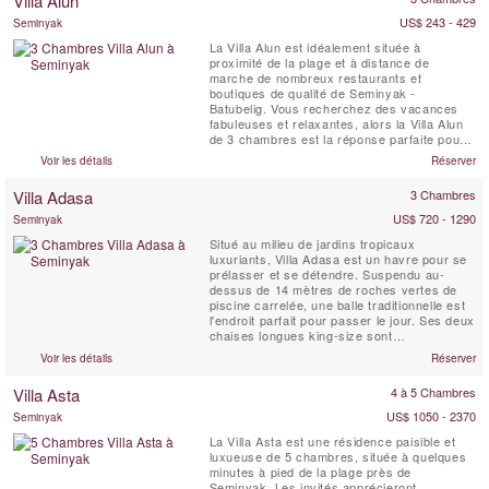
Villa Alun
la meilleure destination de vacances.
Salon...
US$ 243 - 429
Seminyak
La Villa Alun est idéalement située à
proximité de la plage et à distance de
marche de nombreux restaurants et
boutiques de qualité de Seminyak -
Batubelig. Vous recherchez des vacances
fabuleuses et relaxantes, alors la Villa Alun
de 3 chambres est la réponse parfaite pour
vous. Conçue dans un style de pavillon
Voir les détails
Réserver
balinais traditionnel, la Villa Alun présente
des lignes contemporaines épurées et de
Villa Adasa
3 Chambres
magnifiques jardins tropicaux et plans d'eau.
US$ 720 - 1290
Seminyak
Situé au milieu de jardins tropicaux
luxuriants, Villa Adasa est un havre pour se
prélasser et se détendre. Suspendu au-
dessus de 14 mètres de roches vertes de
piscine carrelée, une balle traditionnelle est
l'endroit parfait pour passer le jour. Ses deux
chaises longues king-size sont
généreusement ornés de coussins, idéal
Voir les détails
Réserver
pour un massage ou un déjeuner ou un dîner
pour deux. A proximité d'une terrasse sur le
Villa Asta
4 à 5 Chambres
toit offre une retraite privée de soleil
tranquille ou ...
US$ 1050 - 2370
Seminyak
La Villa Asta est une résidence paisible et
luxueuse de 5 chambres, située à quelques
minutes à pied de la plage près de
Seminyak. Les invités apprécieront