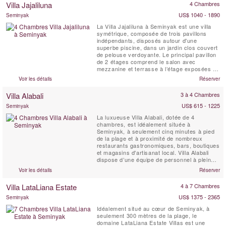
Villa Jajaliluna
4 Chambres
US$ 1040 - 1890
Seminyak
La Villa Jajaliluna à Seminyak est une villa
symétrique, composée de trois pavillons
indépendants, disposés autour d'une
superbe piscine, dans un jardin clos couvert
de pelouse verdoyante. Le principal pavillon
de 2 étages comprend le salon avec
mezzanine et terrasse à l’étage exposées à
la brise ainsi que quatre chambres à
Voir les détails
Réserver
coucher avec salle de bains attenantes. Il
existe aussi un salon familial faisant
Villa Alabali
3 à 4 Chambres
également office de pavillon pour yoga et un
élégant pavillon...
US$ 615 - 1225
Seminyak
La luxueuse Villa Alabali, dotée de 4
chambres, est idéalement située à
Seminyak, à seulement cinq minutes à pied
de la plage et à proximité de nombreux
restaurants gastronomiques, bars, boutiques
et magasins d'artisanat local. Villa Alabali
dispose d’une équipe de personnel à plein
temps, d’une piscine privée et de chambres
Voir les détails
Réserver
climatisées, garantissant un séjour
confortable et relaxant.
Villa LataLiana Estate
4 à 7 Chambres
US$ 1375 - 2365
Seminyak
Idéalement situé au cœur de Seminyak, à
seulement 300 mètres de la plage, le
domaine LataLiana Estate Villas est une