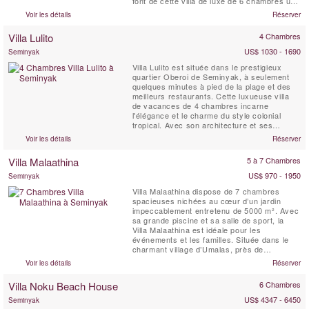
font de cette villa de luxe de 6 chambres un
véritable joyau balinais. Séjourner à la Villa
Voir les détails
Réserver
Sayang d’Amour, c’est plonger dans un conte
des Mille et Une Nuits, empreint de magie et
Villa Lulito
4 Chambres
de raffinement.
US$ 1030 - 1690
Seminyak
Villa Lulito est située dans le prestigieux
quartier Oberoi de Seminyak, à seulement
quelques minutes à pied de la plage et des
meilleurs restaurants. Cette luxueuse villa
de vacances de 4 chambres incarne
l'élégance et le charme du style colonial
tropical. Avec son architecture et ses
intérieurs entièrement blancs, Villa Lulito est
Voir les détails
Réserver
le refuge idéal à Bali pour des vacances
inoubliables en famille ou entre amis.
Villa Malaathina
5 à 7 Chambres
US$ 970 - 1950
Seminyak
Villa Malaathina dispose de 7 chambres
spacieuses nichées au cœur d’un jardin
impeccablement entretenu de 5000 m². Avec
sa grande piscine et sa salle de sport, la
Villa Malaathina est idéale pour les
événements et les familles. Située dans le
charmant village d’Umalas, près de
Seminyak, cette luxueuse villa vous invite à
Voir les détails
Réserver
vivre comme des rois dans un cadre serein
et magnifiquement paysagé. Villa Malaathina
Villa Noku Beach House
6 Chambres
a Tout ce que vous pourriez jamais vouloir
d'un séjour de ...
US$ 4347 - 6450
Seminyak