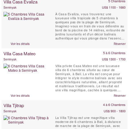
Villa Casa Evaliza
5 Chambres
et est livrée avec une équipe complète de
personnel. Avec ...
US$ 1100 - 1660
Seminyak
À Casa Evaliza, vous trouverez une
luxueuse villa tropicale de 5 chambres à
quelques pas de la plage de Seminyak.
Imaginez-vous en train de vous détendre au
bord de la piscine de 14 mètres, entourée de
jardins luxuriants et d'un décor balinais
authentique qui vous plonge dans l'essence
de l'île. Vos journées commencent par un
Voir les détails
Réserver
petit-déjeuner préparé par une équipe de
personnel dévoué et peuvent se dérouler en
Villa Casa Mateo
5 à 6 Chambres
vous prélassant au bord de la piscine ou en
explorant les...
US$ 1300 - 1700
Seminyak
Villa privée Casa Mateo est une luxueuse
villa de 6 chambres située au cœur de
Seminyak, à Bali. La villa est conçue pour
intégrer le style moderne balinais avec ses
caractéristiques naturelles, alliant propreté
et matériaux traditionnels. Le résultat est
une villa magnifique, cachée à quelques
minutes seulement de la zone la plus animée
Voir les détails
Réserver
de Bali. Villa Casa Mateo offre de vastes
espaces ouverts pour le salon, la salle à
Villa Tjitrap
4 à 6 Chambres
manger, une piscine privée de 20 x 4 mètres
...
US$ 900 - 1800
Seminyak
La Villa Tjitrap est une magnifique villa
moderne de 6 chambres à Bali, à distance
de marche de la plage de Seminyak, avec