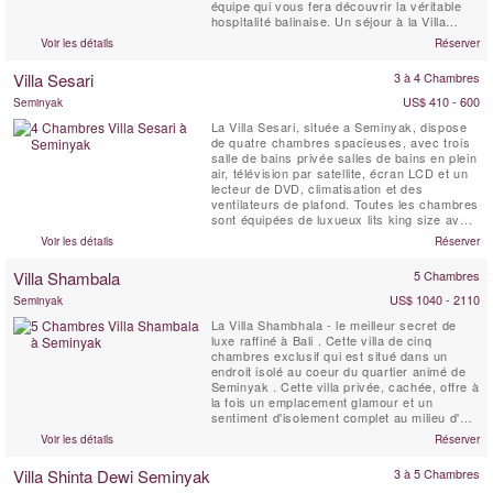
équipe qui vous fera découvrir la véritable
hospitalité balinaise. Un séjour à la Villa
Samuan vous aidera à reposer l'âme et
Voir les détails
Réserver
l'esprit facilement et confortablement. La villa
est décorée comme une rencontre entre
Villa Sesari
3 à 4 Chambres
l'Est et l'Ouest. Entourée la verdure ...
US$ 410 - 600
Seminyak
La Villa Sesari, située a Seminyak, dispose
de quatre chambres spacieuses, avec trois
salle de bains privée salles de bains en plein
air, télévision par satellite, écran LCD et un
lecteur de DVD, climatisation et des
ventilateurs de plafond. Toutes les chambres
sont équipées de luxueux lits king size avec
des moustiquaires, et sont décorées avec
Voir les détails
Réserver
goût, offrant de grands placards et vue sur
la piscine et le jardin.
Villa Shambala
5 Chambres
US$ 1040 - 2110
Seminyak
La Villa Shambhala - le meilleur secret de
luxe raffiné à Bali . Cette villa de cinq
chambres exclusif qui est situé dans un
endroit isolé au coeur du quartier animé de
Seminyak . Cette villa privée, cachée, offre à
la fois un emplacement glamour et un
sentiment d'isolement complet au milieu d'un
jardin tropical spacieux. Cinq chambres
Voir les détails
Réserver
dispersées dans un jardins généreux avec
une aile séparé pour les invités pour plus
Villa Shinta Dewi Seminyak
3 à 5 Chambres
d'intimité. Villa Shambhala combine design ...