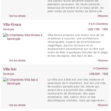
une saveur d'une ancienne maison de
plantation javanaise. De hauts plafonds,
beaucoup de lumière et un beau jardin, en
plein milieu de toute l'action de Seminyak.
Voir les détails
Réserver
Villa Kinara
5 à 6 Chambres
US$ 1180 - 1800
Seminyak
Villa Kinara propose une fusion rare de six
chambres à coucher, une architecture
remarquable, espace de divertissement
magnifique, piscine terrasse et un
emplacement sensationnel sur la côte sud-
ouest de Bali, à quelques minutes de la plage
et des boutiques, des bars et des
restaurants de Seminyak.
Voir les détails
Réserver
Villa Issi
4 Chambres
US$ 829 - 1533
Seminyak
La Villa Issi à Bali est une villa moderne et
spacieuse de 4 chambres. Issi est une villa
de location parfaite pour les clients qui
aiment être à proximité des célèbres
restaurants de Seminyak, des spas
somptueux, des salons chics et des
discothèques animées, mais qui apprécient
également l'intimité et le confort d'une villa de
Voir les détails
Réserver
luxe avec piscine.