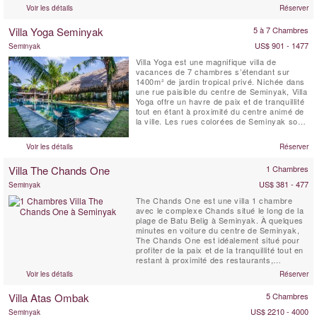
ou les amis à partager et à apprécier. Les
Voir les détails
Réserver
équipements de la villa comprennent un
petit-déjeuner quotidien, une connexion Wi-Fi
Villa Yoga Seminyak
5 à 7 Chambres
gratuite, des chambres climatisées, une
chambre avec ...
US$ 901 - 1477
Seminyak
Villa Yoga est une magnifique villa de
vacances de 7 chambres s’étendant sur
1400m² de jardin tropical privé. Nichée dans
une rue paisible du centre de Seminyak, Villa
Yoga offre un havre de paix et de tranquillité
tout en étant à proximité du centre animé de
la ville. Les rues colorées de Seminyak sont
idéales pour une balade, avec leurs
boutiques, spas, restaurants et cafés. La
Voir les détails
Réserver
plage, bordée de bars décontractés et de
clubs de plage branchés, est également ...
Villa The Chands One
1 Chambres
US$ 381 - 477
Seminyak
The Chands One est une villa 1 chambre
avec le complexe Chands situé le long de la
plage de Batu Belig à Seminyak. À quelques
minutes en voiture du centre de Seminyak,
The Chands One est idéalement situé pour
profiter de la paix et de la tranquillité tout en
restant à proximité des restaurants,
boutiques et cafés populaires. Cette villa 1
Voir les détails
Réserver
chambre offre une escapade romantique et
relaxante pour vos vacances tropicales
Villa Atas Ombak
5 Chambres
avec une piscine privée et une kitchenette.
US$ 2210 - 4000
Seminyak