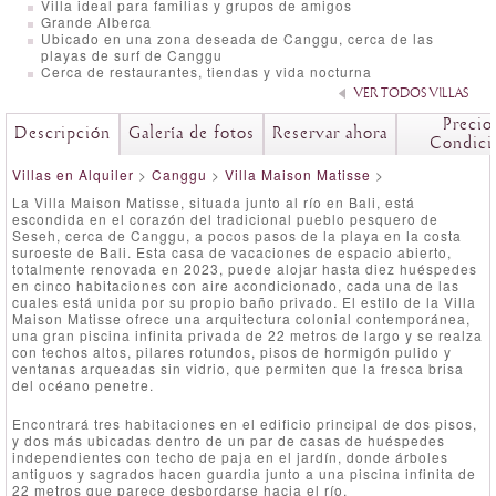
Villa ideal para familias y grupos de amigos
Grande Alberca
Ubicado en una zona deseada de Canggu, cerca de las
playas de surf de Canggu
Cerca de restaurantes, tiendas y vida nocturna
VER TODOS VILLAS
Precio
Descripción
Galería de fotos
Reservar ahora
Condici
Villas en Alquiler
>
Canggu
>
Villa Maison Matisse
>
La Villa Maison Matisse, situada junto al río en Bali, está
escondida en el corazón del tradicional pueblo pesquero de
Seseh, cerca de Canggu, a pocos pasos de la playa en la costa
suroeste de Bali. Esta casa de vacaciones de espacio abierto,
totalmente renovada en 2023, puede alojar hasta diez huéspedes
en cinco habitaciones con aire acondicionado, cada una de las
cuales está unida por su propio baño privado. El estilo de la Villa
Maison Matisse ofrece una arquitectura colonial contemporánea,
una gran piscina infinita privada de 22 metros de largo y se realza
con techos altos, pilares rotundos, pisos de hormigón pulido y
ventanas arqueadas sin vidrio, que permiten que la fresca brisa
del océano penetre.
Encontrará tres habitaciones en el edificio principal de dos pisos,
y dos más ubicadas dentro de un par de casas de huéspedes
independientes con techo de paja en el jardín, donde árboles
antiguos y sagrados hacen guardia junto a una piscina infinita de
22 metros que parece desbordarse hacia el río.