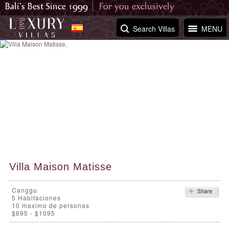
Search Villas
MENU
Villa Maison Matisse
Canggu
5
Habitaciones
10 maximo de personas
$695 - $1095